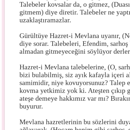
Talebeler kovsalar da, o gitmez, (Duas
gitmem) diye diretir. Talebeler ne yapt
uzaklaştıramazlar.
Gürültüye Hazret-i Mevlana uyanır, (Ne
diye sorar. Talebeleri, Efendim, sarhoş
almadan gitmeyeceğini söylüyor derler
Hazret-i Mevlana talebelerine, (O, sarh
bizi bulabilmiş, siz ayık kafayla içeri
samimidir, niye kovuyorsunuz? Talep ed
kovma yetkimiz yok ki. Ateşten çıkıp g
ateşe demeye hakkımız var mı? Bırakı
buyurur.
Mevlana hazretlerinin bu sözlerini duy
ağlayarak, (Hocam benim gibi sarhoş, ed