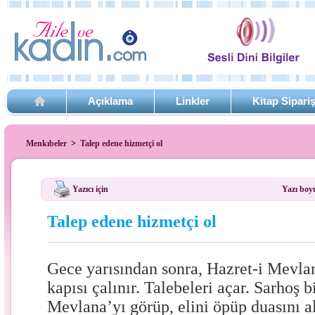
Açıklama
Linkler
Kitap Sipari
Menkıbeler
>
Talep edene hizmetçi ol
Yazıcı için
Yazı boy
Talep edene hizmetçi ol
Gece yarısından sonra, Hazret-i Mevla
kapısı çalınır. Talebeleri açar. Sarhoş 
Mevlana’yı görüp, elini öpüp duasını a