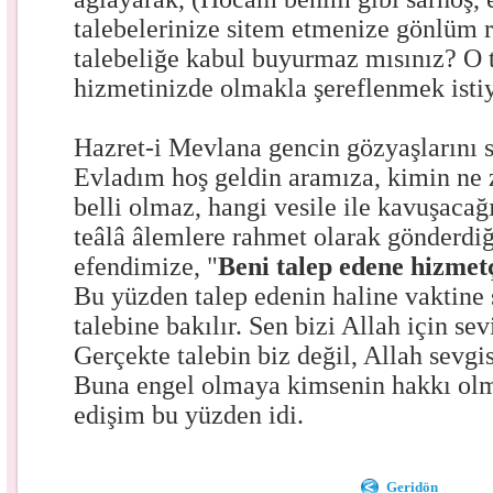
talebelerinize sitem etmenize gönlüm 
talebeliğe kabul buyurmaz mısınız? O t
hizmetinizde olmakla şereflenmek isti
Hazret-i Mevlana gencin gözyaşlarını si
Evladım hoş geldin aramıza, kimin ne
belli olmaz, hangi vesile ile kavuşacağ
teâlâ âlemlere rahmet olarak gönderd
efendimize, "
Beni talep edene hizmetç
Bu yüzden talep edenin haline vaktine 
talebine bakılır. Sen bizi Allah için se
Gerçekte talebin biz değil, Allah sevgi
Buna engel olmaya kimsenin hakkı olm
edişim bu yüzden idi.
Geridön