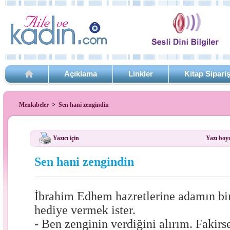
Açıklama
Linkler
Kitap Sipari
Menkıbeler
>
Sen hani zengindin
Yazıcı için
Yazı boy
Sen hani zengindin
İbrahim Edhem hazretlerine adamın bir
hediye vermek ister.
- Ben zenginin verdiğini alırım. Fakir