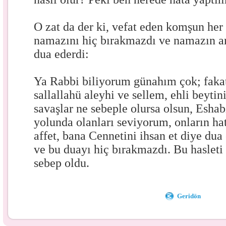
O zat da der ki, vefat eden komşun her 
namazını hiç bırakmazdı ve namazın a
dua ederdi:
Ya Rabbi biliyorum günahım çok; fak
sallallahü aleyhi ve sellem, ehli beytin
savaşlar ne sebeple olursa olsun, Esha
yolunda olanları seviyorum, onların ha
affet, bana Cennetini ihsan et diye dua
ve bu duayı hiç bırakmazdı. Bu haslet
sebep oldu.
Geridön