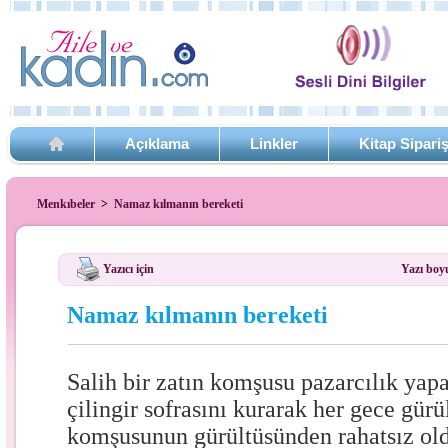
Açıklama
Linkler
Kitap Sipari
Menkıbeler
>
Namaz kılmanın bereketi
Yazıcı için
Yazı boy
Namaz kılmanın bereketi
Salih bir zatın komşusu pazarcılık yapa
çilingir sofrasını kurarak her gece gürü
komşusunun gürültüsünden rahatsız old