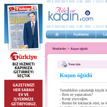
Açıklama
Li
Menkıbeler
>
Kuşun öğüdü
Yazıcı için
Kuşun öğüdü
Tamahkârın yakaladığı küçük ku
- Beni ne yapacaksın?
- Kesip yiyeceğim.
- Benim bir lokmacık etim, ne k