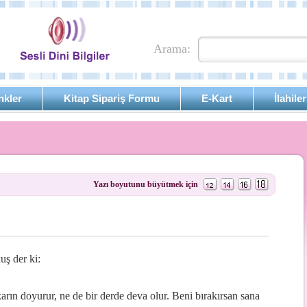
Arama:
nkler
Kitap Sipariş Formu
E-Kart
İlahiler
Yazı boyutunu büyütmek için
ş der ki:
arın doyurur, ne de bir derde deva olur. Beni bırakırsan sana