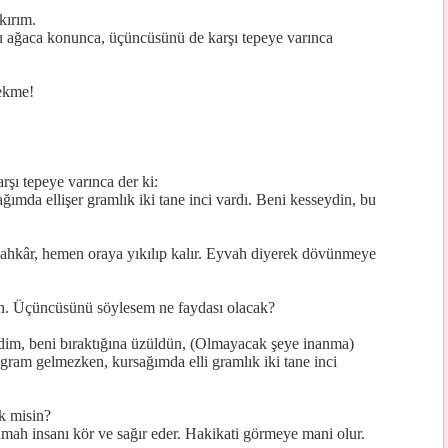
.
kırım.
i şu ağaca konunca, üçüncüsünü de karşı tepeye varınca
çekme!
rşı tepeye varınca der ki:
ımda ellişer gramlık iki tane inci vardı. Beni kesseydin, bu
ahkâr, hemen oraya yıkılıp kalır. Eyvah diyerek dövünmeye
un. Üçüncüsünü söylesem ne faydası olacak?
dim, beni bıraktığına üzüldün, (Olmayacak şeye inanma)
gram gelmezken, kursağımda elli gramlık iki tane inci
k misin?
mah insanı kör ve sağır eder. Hakikati görmeye mani olur.