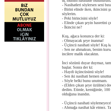
üç mühim nasihatte bulunurum
- Nasihatleri söylersen seni bıra
- Birini elinde iken, ikincisin
söylerim.
- Peki birincisini söyle!
- Elinde çıkan şeyin hasretini 
- İkincisi ne?
Kuş, ağaca konunca der ki:
- Olmayacak şeye inanma!
- Üçüncü nasihati söyle! Kuş ka
- Sen ne ahmaksın, benim kursağ
incilere malik olacaktın.
İnci sözünü duyar duymaz, tam
başlar. Sonra der ki:
- Haydi üçüncüsünü söyle!
- Sen iki nasihati hemen unutt
- Söyle belki bunu unutmam.
- (Elden çıkan şeye üzülme) de
dedim. Etimle, kemiğimle, 100 
olduğuna inandın.
- Üçüncü nasihati söylemeyece
- Ahmağa nasihat kâr etmez. Ta