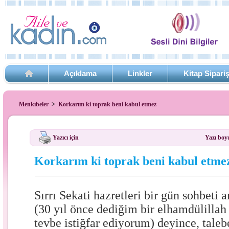
Açıklama
Linkler
Kitap Sipari
Menkıbeler
>
Korkarım ki toprak beni kabul etmez
Yazıcı için
Yazı boy
Korkarım ki toprak beni kabul etme
Sırrı Sekati hazretleri bir gün sohbeti 
(30 yıl önce dediğim bir elhamdülillah
tevbe istiğfar ediyorum) deyince, taleb