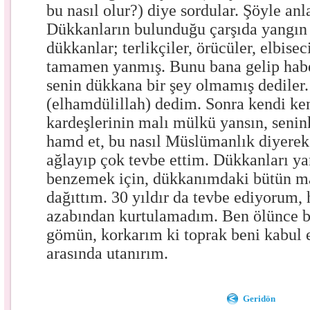
bu nasıl olur?) diye sordular. Şöyle anla
Dükkanların bulunduğu çarşıda yangın
dükkanlar; terlikçiler, örücüler, elbise
tamamen yanmış. Bunu bana gelip habe
senin dükkana bir şey olmamış dediler.
(elhamdülillah) dedim. Sonra kendi ke
kardeşlerinin malı mülkü yansın, senin
hamd et, bu nasıl Müslümanlık diyere
ağlayıp çok tevbe ettim. Dükkanları y
benzemek için, dükkanımdaki bütün mal
dağıttım. 30 yıldır da tevbe ediyorum,
azabından kurtulamadım. Ben ölünce be
gömün, korkarım ki toprak beni kabul 
arasında utanırım.
Geridön