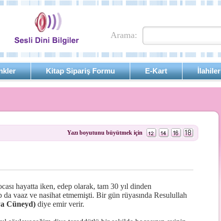
Arama:
nkler
Kitap Sipariş Formu
E-Kart
İlahiler
Yazı boyutunu büyütmek için
cası hayatta iken, edep olarak, tam 30 yıl dinden
p da vaaz ve nasihat etmemişti. Bir gün rüyasında Resulullah
ya Cüneyd)
diye emir verir.