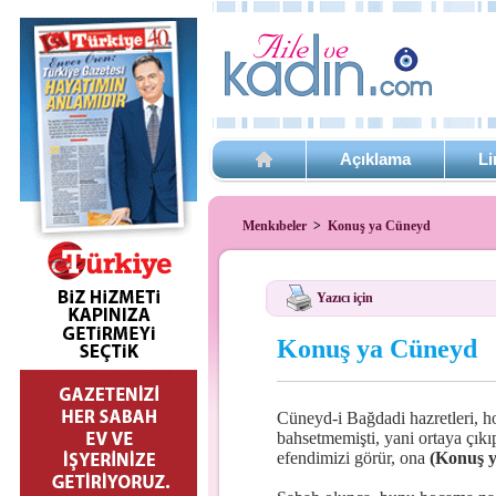
Açıklama
Li
Menkıbeler
>
Konuş ya Cüneyd
Yazıcı için
Konuş ya Cüneyd
Cüneyd-i Bağdadi hazretleri, ho
bahsetmemişti, yani ortaya çıkı
efendimizi görür, ona
(Konuş 