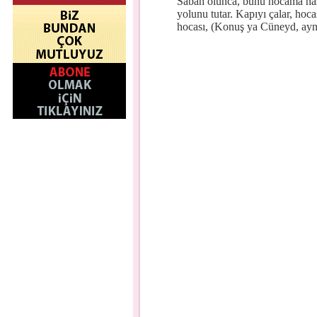
Sabah olunca, bunu hocama nası
yolunu tutar. Kapıyı çalar, ho
hocası, (Konuş ya Cüneyd, ayn