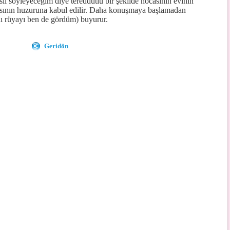
l söyleyeceğim diye tereddütlü bir şekilde hocasının evinin
casının huzuruna kabul edilir. Daha konuşmaya başlamadan
ı rüyayı ben de gördüm) buyurur.
Geridön