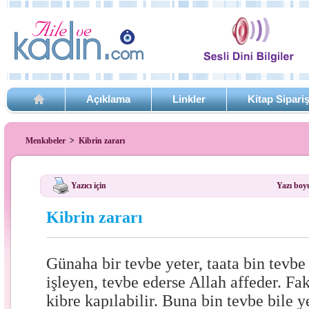
Açıklama
Linkler
Kitap Sipari
Menkıbeler
>
Kibrin zararı
Yazıcı için
Yazı boy
Kibrin zararı
Günaha bir tevbe yeter, taata bin tevb
işleyen, tevbe ederse Allah affeder. Fa
kibre kapılabilir. Buna bin tevbe bile 