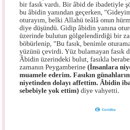
bir fasık vardı. Bir âbid de ibadetiyle 
bu âbidin yanından geçerken, "Gideyim
oturayım, belki Allahü teâlâ onun hürm
diye düşündü. Gidip âbidin yanına otur
üzerinde bulutun gölgelendirdiği bir za
böbürlenip, "Bu fasık, benimle oturam
yüzünü çevirdi. Yüz bulamayan fasık da
Âbidin üzerindeki bulut, fasıkla beraber
zamanın Peygamberine
(İnsanlara niy
muamele ederim. Fasıkın günahlarını
niyetinden dolayı affettim. Âbidin iba
sebebiyle yok ettim)
diye vahyetti.
Geridön