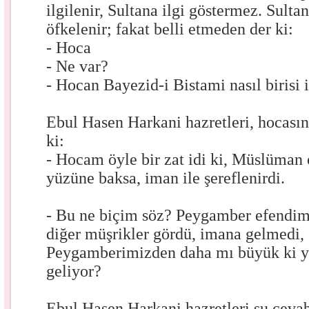
ilgilenir, Sultana ilgi göstermez. Sult
öfkelenir; fakat belli etmeden der ki:
- Hoca
- Ne var?
- Hocan Bayezid-i Bistami nasıl birisi 
Ebul Hasen Harkani hazretleri, hocasın
ki:
- Hocam öyle bir zat idi ki, Müslüman
yüzüne baksa, iman ile şereflenirdi.
- Bu ne biçim söz? Peygamber efendim
diğer müşrikler gördü, imana gelmedi,
Peygamberimizden daha mı büyük ki 
geliyor?
Ebul Hasen Harkani hazretleri şu cevab