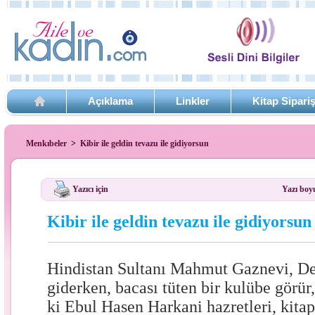
Açıklama
Linkler
Kitap Sipari
Menkıbeler
>
Kibir ile geldin tevazu ile gidiyorsun
Yazıcı için
Yazı boy
Kibir ile geldin tevazu ile gidiyorsun
Hindistan Sultanı Mahmut Gaznevi, Delh
giderken, bacası tüten bir kulübe görür,
ki Ebul Hasen Harkani hazretleri, kitapl