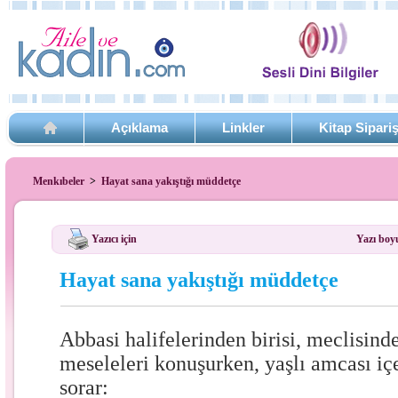
Açıklama
Linkler
Kitap Sipari
Menkıbeler
>
Hayat sana yakıştığı müddetçe
Yazıcı için
Yazı boy
Hayat sana yakıştığı müddetçe
Abbasi halifelerinden birisi, meclisinde
meseleleri konuşurken, yaşlı amcası içe
sorar: