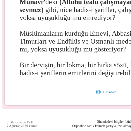
Münavi’
deki
(Allahü teâlâ çalışmaya
sevmez)
gibi, nice hadis-i şerifler, çal
yoksa uyuşukluğu mu emrediyor?
Müslümanların kurduğu Emevi, Abbasi
Timurları ve Endülüs ve Osmanlı medeni
mı, yoksa uyuşukluğu mu gösteriyor?
Bir dervişin, bir lokma, bir hırka sözü,
hadis-i şeriflerin emirlerini değiştirebi
Geridön
Sitemizdeki bilgiler, bütü
Güncelleme Tarihi
7 Ağustos 2026 Cuma
Orjinaline sadık kalmak şartıyla, izin almay