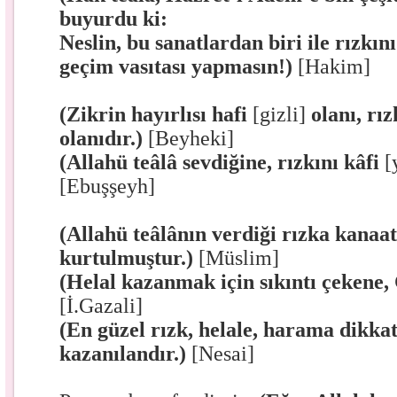
buyurdu ki:
Neslin, bu sanatlardan biri ile rızkın
geçim vasıtası yapmasın!)
[Hakim]
(Zikrin hayırlısı hafi
[gizli]
olanı, rız
olanıdır.)
[Beyheki]
(Allahü teâlâ sevdiğine, rızkını kâfi
[
[Ebuşşeyh]
(Allahü teâlânın verdiği rızka kana
kurtulmuştur.)
[Müslim]
(Helal kazanmak için sıkıntı çekene, 
[İ.Gazali]
(En güzel rızk, helale, harama dikkat
kazanılandır.)
[Nesai]