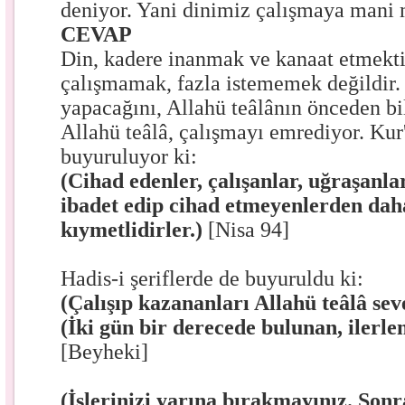
deniyor. Yani dinimiz çalışmaya mani 
CEVAP
Din, kadere inanmak ve kanaat etmektir
çalışmamak, fazla istememek değildir. 
yapacağını, Allahü teâlânın önceden bi
Allahü teâlâ, çalışmayı emrediyor. Ku
buyuruluyor ki:
(Cihad edenler, çalışanlar, uğraşanla
ibadet edip cihad etmeyenlerden dah
kıymetlidirler.)
[Nisa 94]
Hadis-i şeriflerde de buyuruldu ki:
(Çalışıp kazananları Allahü teâlâ sev
(İki gün bir derecede bulunan, ilerl
[Beyheki]
(İşlerinizi yarına bırakmayınız. Sonr