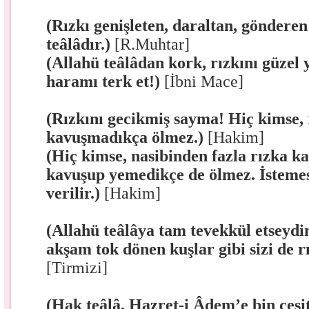
(Rızkı genişleten, daraltan, gönderen
teâlâdır.)
[R.Muhtar]
(Allahü teâlâdan kork, rızkını güzel y
haramı terk et!)
[İbni Mace]
(Rızkını gecikmiş sayma! Hiç kimse, 
kavuşmadıkça ölmez.)
[Hakim]
(Hiç kimse, nasibinden fazla rızka 
kavuşup yemedikçe de ölmez. İstemes
verilir.)
[Hakim]
(Allahü teâlâya tam tevekkül etseydin
akşam tok dönen kuşlar gibi sizi de rı
[Tirmizi]
(Hak teâlâ, Hazret-i Âdem’e bin çeşit