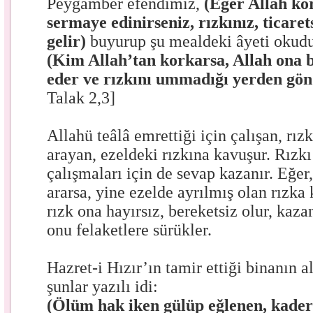
Peygamber efendimiz,
(Eğer Allah ko
sermaye edinirseniz, rızkınız, ticare
gelir)
buyurup şu mealdeki âyeti okud
(Kim Allah’tan korkarsa, Allah ona bi
eder ve rızkını ummadığı yerden gön
Talak 2,3]
Allahü teâlâ emrettiği için çalışan, rız
arayan, ezeldeki rızkına kavuşur. Rızkı
çalışmaları için de sevap kazanır. Eğer
ararsa, yine ezelde ayrılmış olan rızka
rızk ona hayırsız, bereketsiz olur, kaza
onu felaketlere sürükler.
Hazret-i Hızır’ın tamir ettiği binanın a
şunlar yazılı idi:
(Ölüm hak iken gülüp eğlenen, kader