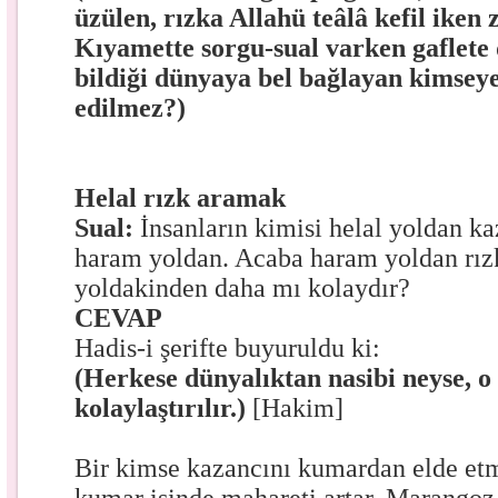
üzülen, rızka Allahü teâlâ kefil iken
Kıyamette sorgu-sual varken gaflete d
bildiği dünyaya bel bağlayan kimseye
edilmez?)
Helal rızk aramak
Sual:
İnsanların kimisi helal yoldan ka
haram yoldan. Acaba haram yoldan rız
yoldakinden daha mı kolaydır?
CEVAP
Hadis-i şerifte buyuruldu ki:
(Herkese dünyalıktan nasibi neyse, o
kolaylaştırılır.)
[Hakim]
Bir kimse kazancını kumardan elde et