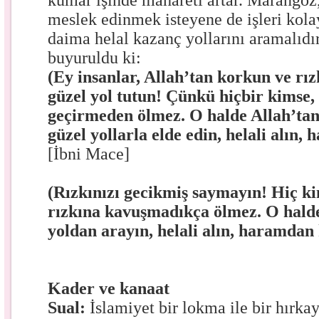
kumar işinde mahareti artar. Marangoz, 
meslek edinmek isteyene de işleri kolay
daima helal kazanç yollarını aramalıdır
buyuruldu ki:
(Ey insanlar, Allah’tan korkun ve rı
güzel yol tutun! Çünkü hiçbir kimse, 
geçirmeden ölmez. O halde Allah’tan
güzel yollarla elde edin, helali alın, 
[İbni Mace]
(Rızkınızı gecikmiş saymayın! Hiç ki
rızkına kavuşmadıkça ölmez. O halde
yoldan arayın, helali alın, haramdan 
Kader ve kanaat
Sual:
İslamiyet bir lokma ile bir hırka