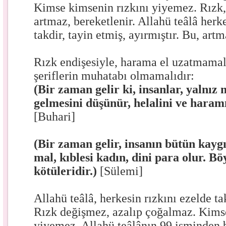
Kimse kimsenin rızkını yiyemez. Rızk
artmaz, bereketlenir. Allahü teâlâ herk
takdir, tayin etmiş, ayırmıştır. Bu, art
Rızk endişesiyle, harama el uzatmamalı
şeriflerin muhatabı olmamalıdır:
(Bir zaman gelir ki, insanlar, yalnız
gelmesini düşünür, helalini ve haram
[Buhari]
(Bir zaman gelir, insanın bütün kaygıs
mal, kıblesi kadın, dini para olur. Bö
kötüleridir.)
[Sülemi]
Allahü teâlâ, herkesin rızkını ezelde ta
Rızk değişmez, azalıp çoğalmaz. Kimse
yiyemez. Allahü teâlânın 99 isminden 