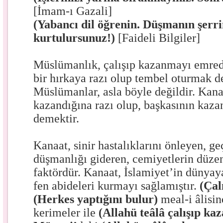
[İmam-ı Gazali]
(Yabancı dil öğrenin. Düşmanın şerr
kurtulursunuz!)
[Faideli Bilgiler]
Müslümanlık, çalışıp kazanmayı emred
bir hırkaya razı olup tembel oturmak d
Müslümanlar, asla böyle değildir. Kan
kazandığına razı olup, başkasının ka
demektir.
Kanaat, sinir hastalıklarını önleyen, ge
düşmanlığı gideren, cemiyetlerin düzen
faktördür. Kanaat, İslamiyet’in dünyay
fen abideleri kurmayı sağlamıştır.
(Çal
(Herkes yaptığını bulur)
meal-i âlisin
kerimeler ile
(Allahü teâlâ çalışıp ka