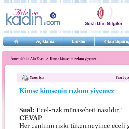
Açıklama
Linkler
Kitap Sipari
Âmentü'nün Altı Esası
>
Kimse kimsenin rızkını yiyemez
Yazıcı için
Yazı boy
Kimse kimsenin rızkını yiyemez
Sual:
Ecel-rızk münasebeti nasıldır?
CEVAP
Her canlının rızkı tükenmeyince eceli