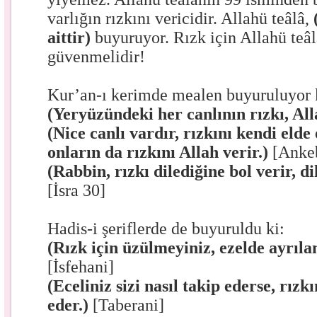
varlığın rızkını vericidir. Allahü teâlâ,
aittir)
buyuruyor. Rızk için Allahü teâl
güvenmelidir!
Kur’an-ı kerimde mealen buyuruluyor 
(Yeryüzündeki her canlının rızkı, Alla
(Nice canlı vardır, rızkını kendi elde
onların da rızkını Allah verir.)
[Ankeb
(Rabbin, rızkı dilediğine bol verir, di
[İsra 30]
Hadis-i şeriflerde de buyuruldu ki:
(Rızk için üzülmeyiniz, ezelde ayrılan
[İsfehani]
(Eceliniz sizi nasıl takip ederse, rızk
eder.)
[Taberani]