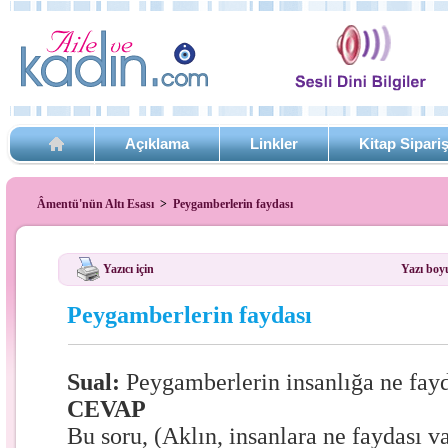
Açıklama
Linkler
Kitap Sipari
Âmentü'nün Altı Esası
>
Peygamberlerin faydası
Yazıcı için
Yazı boy
Peygamberlerin faydası
Sual:
Peygamberlerin insanlığa ne fay
CEVAP
Bu soru, (Aklın, insanlara ne faydası 