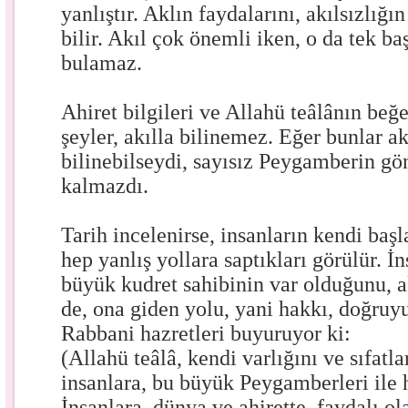
yanlıştır. Aklın faydalarını, akılsızlığı
bilir. Akıl çok önemli iken, o da tek b
bulamaz.
Ahiret bilgileri ve Allahü teâlânın be
şeyler, akılla bilinemez. Eğer bunlar ak
bilinebilseydi, sayısız Peygamberin g
kalmazdı.
Tarih incelenirse, insanların kendi başl
hep yanlış yollara saptıkları görülür. İ
büyük kudret sahibinin var olduğunu, a
de, ona giden yolu, yani hakkı, doğru
Rabbani hazretleri buyuruyor ki:
(Allahü teâlâ, kendi varlığını ve sıfatla
insanlara, bu büyük Peygamberleri ile 
İnsanlara, dünya ve ahirette, faydalı ol