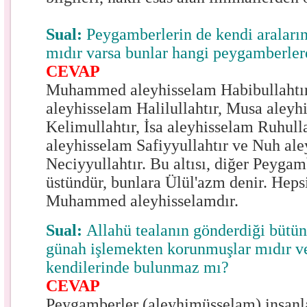
Sual:
Peygamberlerin de kendi araların
mıdır varsa bunlar hangi peygamberler
CEVAP
Muhammed aleyhisselam Habibullahtır
aleyhisselam Halilullahtır, Musa aleyh
Kelimullahtır, İsa aleyhisselam Ruhull
aleyhisselam Safiyyullahtır ve Nuh al
Neciyyullahtır. Bu altısı, diğer Peyga
üstündür, bunlara Ülül'azm denir. Heps
Muhammed aleyhisselamdır.
Sual:
Allahü tealanın gönderdiği bütü
günah işlemekten korunmuşlar mıdır ve
kendilerinde bulunmaz mı?
CEVAP
Peygamberler (aleyhimüsselam) insanla