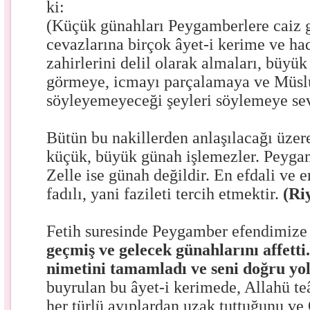
ki:
(Küçük günahları Peygamberlere caiz g
cevazlarına birçok âyet-i kerime ve hadi
zahirlerini delil olarak almaları, büyük
görmeye, icmayı parçalamaya ve Müs
söyleyemeyeceği şeyleri söylemeye sev
Bütün bu nakillerden anlaşılacağı üze
küçük, büyük günah işlemezler. Peyg
Zelle ise günah değildir. En efdali ve 
fadılı, yani fazileti tercih etmektir.
(Ri
Fetih suresinde Peygamber efendimize
geçmiş ve gelecek günahlarını affetti
nimetini tamamladı ve seni doğru yola
buyrulan bu âyet-i kerimede, Allahü te
her türlü ayıplardan uzak tuttuğunu ve