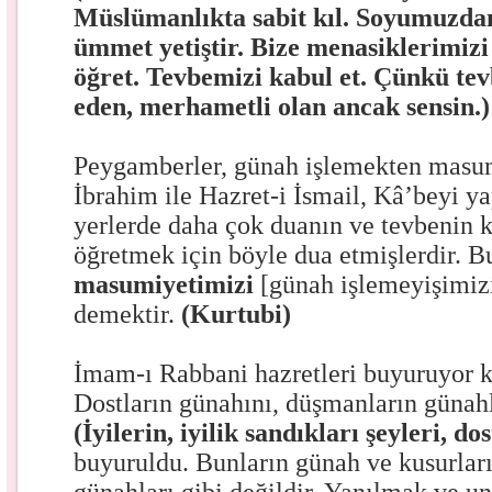
Müslümanlıkta sabit kıl. Soyumuzd
ümmet yetiştir. Bize menasiklerimiz
öğret. Tevbemizi kabul et. Çünkü te
eden, merhametli olan ancak sensin.)
Peygamberler, günah işlemekten masum
İbrahim ile Hazret-i İsmail, Kâ’beyi ya
yerlerde daha çok duanın ve tevbenin k
öğretmek için böyle dua etmişlerdir. B
masumiyetimizi
[günah işlemeyişimiz
demektir.
(Kurtubi)
İmam-ı Rabbani hazretleri buyuruyor k
Dostların günahını, düşmanların günah
(İyilerin, iyilik sandıkları şeyleri, do
buyuruldu. Bunların günah ve kusurları