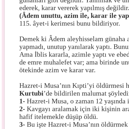
günahları gibi değildir. Yanılmak ve u
ederek, karar vererek yapılmış değildir
(Âdem unuttu, azim ile, karar ile ya
115. âyet-i kerimesi bunu bildiriyor.
Demek ki Âdem aleyhisselam günaha 
yapmadı, unutup yanılarak yaptı. Bunun
Ama İblis kararla, azimle yaptı ve ebed
de emre muhalefet var; ama birinde u
ötekinde azim ve karar var.
Hazret-i Musa’nın Kıpti’yi öldürmesi
Kurtubi
’de bildirilen malumat şöyledi
1-
Hazret-i Musa, o zaman 12 yaşında i
2-
Kavgayı aralamak için iki kişinin ara
hafif itelemekle düşüp öldü.
3-
Bu işte Hazret-i Musa’nın öldürmek i