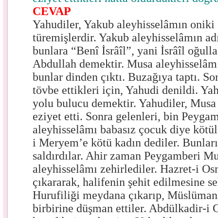
CEVAP
Yahudiler, Yakub aleyhisselâmın oniki
türemişlerdir. Yakub aleyhisselâmın adı
bunlara “Benî İsrâîl”, yani İsrâîl oğullar
Abdullah demektir. Musa aleyhisselâm
bunlar dinden çıktı. Buzağıya taptı. S
tövbe ettikleri için, Yahudi denildi. Ya
yolu bulucu demektir. Yahudiler, Musa
eziyet etti. Sonra gelenleri, bin Peygamb
aleyhisselâmı babasız çocuk diye kötül
i Meryem’e kötü kadın dediler. Bunlar
saldırdılar. Ahir zaman Peygamberi
aleyhisselâmı zehirlediler. Hazret-i O
çıkararak, halifenin şehit edilmesine s
Hurufiliği meydana çıkarıp, Müslümanla
birbirine düşman ettiler. Abdülkadir-i 