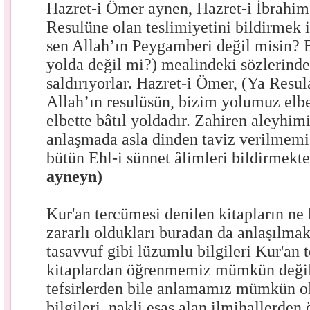
Hazret-i Ömer aynen, Hazret-i İbrahim 
Resulüne olan teslimiyetini bildirmek 
sen Allah’ın Peygamberi değil misin? Bi
yolda değil mi?) mealindeki sözlerind
saldırıyorlar. Hazret-i Ömer, (Ya Resul
Allah’ın resulüsün, bizim yolumuz elbet
elbette bâtıl yoldadır. Zahiren aleyhi
anlaşmada asla dinden taviz verilmemiş
bütün Ehl-i sünnet âlimleri bildirmekte
ayneyn)
Kur'an tercümesi denilen kitapların ne 
zararlı oldukları buradan da anlaşılmak
tasavvuf gibi lüzumlu bilgileri Kur'an 
kitaplardan öğrenmemiz mümkün değil
tefsirlerden bile anlamamız mümkün 
bilgileri, nakli esas alan ilmihallerde