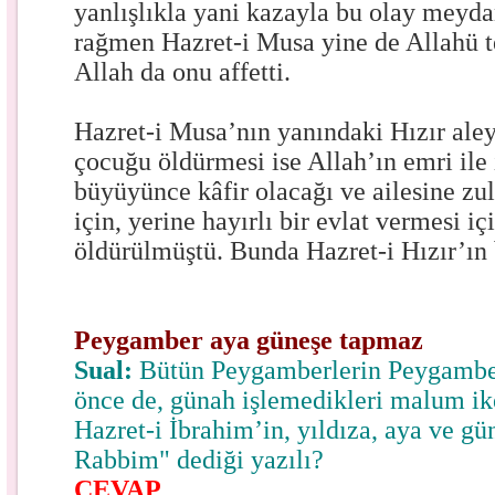
yanlışlıkla yani kazayla bu olay meyd
rağmen Hazret-i Musa yine de Allahü te
Allah da onu affetti.
Hazret-i Musa’nın yanındaki Hızır ale
çocuğu öldürmesi ise Allah’ın emri ile
büyüyünce kâfir olacağı ve ailesine zu
için, yerine hayırlı bir evlat vermesi i
öldürülmüştü. Bunda Hazret-i Hızır’ın 
Peygamber aya güneşe tapmaz
Sual:
Bütün Peygamberlerin Peygamber
önce de, günah işlemedikleri malum ik
Hazret-i İbrahim’in, yıldıza, aya ve g
Rabbim" dediği yazılı?
CEVAP
.