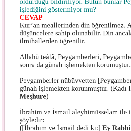
öldürdüğü bildiriliyor. Bütün bunlar 
işlediğini göstermiyor mu?
CEVAP
Kur’an meallerinden din öğrenilmez. A
düşüncelere sahip olunabilir. Din anca
ilmihallerden öğrenilir.
Allahü teâlâ, Peygamberleri, Peygambe
sonra da günah işlemekten korumuştur
Peygamberler nübüvvetten [Peygamber
günah işlemekten korunmuştur. (Kadı 
Meşhure
)
İbrahim ve İsmail aleyhimüsselam ile i
şöyledir:
(
[İbrahim ve İsmail dedi ki:]
Ey Rabbim