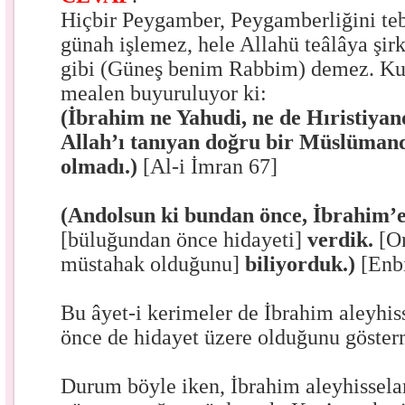
Hiçbir Peygamber, Peygamberliğini te
günah işlemez, hele Allahü teâlâya şir
gibi (Güneş benim Rabbim) demez. Ku
mealen buyuruluyor ki:
(İbrahim ne Yahudi, ne de Hıristiyan
Allah’ı tanıyan doğru bir Müslüman
olmadı.)
[Al-i İmran 67]
(Andolsun ki bundan önce, İbrahim’
[büluğundan önce hidayeti]
verdik.
[On
müstahak olduğunu]
biliyorduk.)
[Enb
Bu âyet-i kerimeler de İbrahim aleyhi
önce de hidayet üzere olduğunu göster
Durum böyle iken, İbrahim aleyhissela