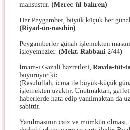
mahsustur.
(Merec-ül-bahren)
Her Peygamber, büyük küçük her güna
(Riyad-ün-nasıhin)
Peygamberler günah işlemekten masum
işleyemezler.
(Mekt. Rabbani
2/44
)
İmam-ı Gazali hazretleri,
Ravda-tüt-ta
buyuruyor ki:
(Resulullah, icma ile büyük-küçük gü
işlemekten uzaktır. Unutmaktan, gaflet
haberlerde hata edip yanılmaktan da u
sabittir.
Yanılmasının caiz ve mümkün olması,
derhal farkına varması şartı iledir. Bu d