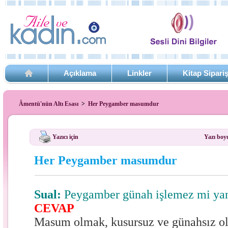
Açıklama
Linkler
Kitap Sipari
Âmentü'nün Altı Esası
>
Her Peygamber masumdur
Yazıcı için
Yazı boy
Her Peygamber masumdur
Sual:
Peygamber günah işlemez mi y
CEVAP
Masum olmak, kusursuz ve günahsız o