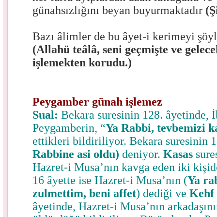
günahsızlığını beyan buyurmaktadır
(Ş
Bazı âlimler de bu âyet-i kerimeyi şöyl
(Allahü teâlâ, seni geçmişte ve gelec
işlemekten korudu.)
Peygamber günah işlemez
Sual:
Bekara suresinin 128. âyetinde, 
Peygamberin, “
Ya Rabbi, tevbemizi k
ettikleri bildiriliyor. Bekara suresinin
Rabbine asi oldu)
deniyor.
Kasas
sure
Hazret-i Musa’nın kavga eden iki kişid
16 âyette ise Hazret-i Musa’nın (
Ya ra
zulmettim, beni affet
) dediği ve
Kehf
âyetinde, Hazret-i Musa’nın arkadaşını