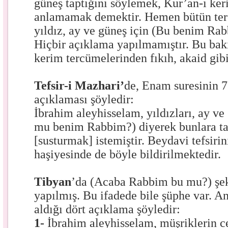
güneş taptığını söylemek, Kur’an-ı ker
anlamamak demektir. Hemen bütün ter
yıldız, ay ve güneş için (Bu benim Rab
Hiçbir açıklama yapılmamıştır. Bu ba
kerim tercümelerinden fıkıh, akaid gib
Tefsir-i
Mazhari’
de, Enam suresinin 7
açıklaması şöyledir:
İbrahim aleyhisselam, yıldızları, ay ve
mu benim Rabbim?) diyerek bunlara ta
[susturmak] istemiştir. Beydavi tefsiri
haşiyesinde de böyle bildirilmektedir.
Tibyan
’da (Acaba Rabbim bu mu?) şe
yapılmış. Bu ifadede bile şüphe var. An
aldığı dört açıklama şöyledir:
1-
İbrahim aleyhisselam, müşriklerin ce