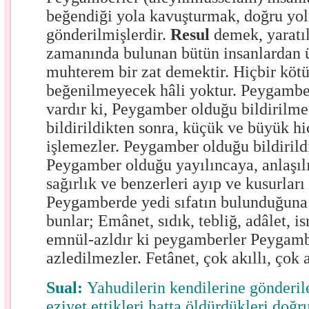
beğendiği yola kavuşturmak, doğru yol
gönderilmişlerdir.
Resul
demek
, yaratı
zamanında bulunan bütün insanlardan ü
muhterem bir zat demektir. Hiçbir köt
beğenilmeyecek hâli yoktur. Peygamb
vardır ki, Peygamber olduğu bildirilm
bildirildikten sonra, küçük ve büyük h
işlemezler. Peygamber olduğu bildirild
Peygamber olduğu yayılıncaya, anlaşıl
sağırlık ve benzerleri ayıp ve kusurlar
Peygamberde yedi sıfatın bulunduğuna
bunlar; Emânet, sıdık, tebliğ, adâlet, i
emnül-azldır ki peygamberler Peygamb
azledilmezler. Fetânet, çok akıllı, çok 
Sual:
Yahudilerin kendilerine gönderi
eziyet ettikleri hatta öldürdükleri doğ