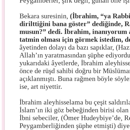
Peygamberler, şirk değil, günah bile i
Bekara suresinin,
(İbrahim, “ya Rabbi,
dirilttiğini bana göster” dediğinde,
musun?” dedi. İbrahim, inanıyorum 
tatmin olması için görmek istedim, d
âyetinden dolayı da bazı sapıklar, (Haz
Allah’ın yaratmasından şüphe ediyordu
yukarıdaki âyetlerde, İbrahim aleyhis
önce de rüşd sahibi doğru bir Müslüm
açıklanmıştı. Buna rağmen böyle söyle
ise, art niyettir.
İbrahim aleyhisselama bu çeşit saldırıl
İslam’ın iki göz bebeğinden birisi ola
İbni sebeciler, (Ömer Hudeybiye’de, R
Peygamberliğinden şüphe etmişti) diyeb