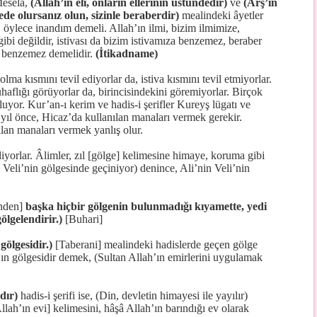
Mesela,
(Allah’ın eli, onların ellerinin üstündedir)
ve
(Arş’ın
ede olursanız olun, sizinle beraberdir)
mealindeki âyetler
, öylece inandım demeli. Allah’ın ilmi, bizim ilmimize,
ibi değildir, istivası da bizim istivamıza benzemez, beraber
 benzemez demelidir.
(İtikadname)
olma kısmını tevil ediyorlar da, istiva kısmını tevil etmiyorlar.
haflığı görüyorlar da, birincisindekini göremiyorlar. Birçok
yor. Kur’an-ı kerim ve hadis-i şerifler Kureyş lügatı ve
0 yıl önce, Hicaz’da kullanılan manaları vermek gerekir.
lan manaları vermek yanlış olur.
 diyorlar. Âlimler, zıl [gölge] kelimesine himaye, koruma gibi
 Veli’nin gölgesinde geçiniyor) denince, Ali’nin Veli’nin
nden]
başka hiçbir gölgenin bulunmadığı kıyamette, yedi
ölgelendirir.)
[Buhari]
gölgesidir.)
[Taberani] mealindeki hadislerde geçen gölge
ın gölgesidir demek, (Sultan Allah’ın emirlerini uygulamak
dır)
hadis-i şerifi ise, (Din, devletin himayesi ile yayılır)
llah’ın evi] kelimesini, hâşâ Allah’ın barındığı ev olarak