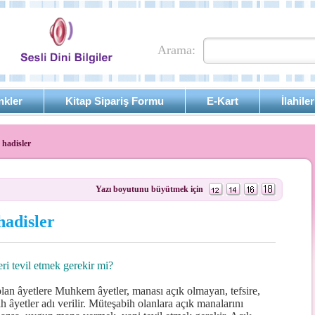
Arama:
nkler
Kitap Sipariş Formu
E-Kart
İlahiler
 hadisler
Yazı boyutunu büyütmek için
hadisler
ri tevil etmek gerekir mi?
lan âyetlere Muhkem âyetler, manası açık olmayan, tefsire,
 âyetler adı verilir. Müteşabih olanlara açık manalarını