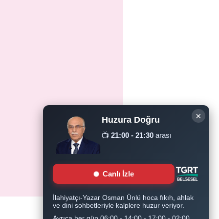
×
Huzura Doğru
📺
21:00 - 21:30
arası
Canlı İzle
İlahiyatçı-Yazar Osman Ünlü hoca fıkıh, ahlak
ve dini sohbetleriyle kalplere huzur veriyor.
Ayrıca her gün 06:00 - 14:00 - 17:00 - 02:00
Ziyaretçi Sayısı