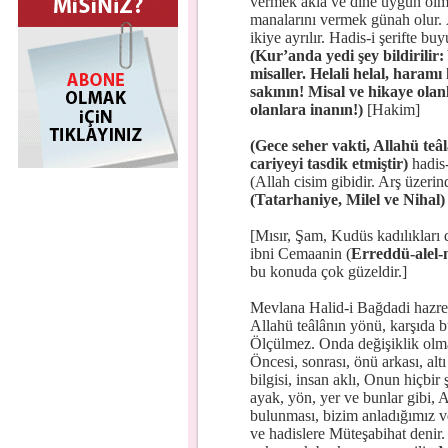
vermek akla ve dine uygun olm
manalarını vermek günah olur. 
ikiye ayrılır. Hadis-i şerifte buy
(Kur’anda yedi şey bildirili
misaller. Helali helal, haram
sakının! Misal ve hikaye ola
olanlara inanın!)
[Hakim]
(Gece seher vakti, Allahü teâ
cariyeyi tasdik etmiştir)
hadis-
(Allah cisim gibidir. Arş üzerind
(Tatarhaniye, Milel ve Nihal)
[Mısır, Şam, Kudüs kadılıkları
ibni Cemaanin (
Erreddü-alel-m
bu konuda çok güzeldir.]
Mevlana Halid-i Bağdadi hazret
Allahü teâlânın yönü, karşıda bu
Ölçülmez. Onda değişiklik olmaz
Öncesi, sonrası, önü arkası, alt
bilgisi, insan aklı, Onun hiçbi
ayak, yön, yer ve bunlar gibi, A
bulunması, bizim anladığımız ve
ve hadislere Müteşabihat denir. 