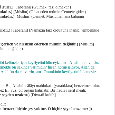
â güler.)
[Taberani] (Gülmek, razı olmaktır.)
ndadır.)
[Müslim] (Cihat eden mümin Cennete gider.)
ındadır.)
[Müslim] (Cennet, Müslüman ana babanın
rdir.)
[Taberani] (Namazın farz olduğuna inanıp, tembellikle
içerken ve hırsızlık ederken mümin değildir.)
[Müslim]
min değildir.)
bi kelimeler için keyfiyetini bilmeyiz ama, Allah’ın eli vardır,
demekte bir sakınca var mıdır? İnsan görüp işitiyor, Allah da
i Allah’ın da eli vardır, ama Onunkinin keyfiyetini bilemeyiz
ır. Bu, Allahü teâlâyı mahlukata [yaratıklara] benzetmek olur.
 El, yüz, bir organı hatırlatır. Bir hadis-i şerif meali:
r şeyden uzaktır.)
[Diya-ül kulüb]
dir:
 benzeri hiçbir şey yoktur, O hiçbir şeye benzemez
.])