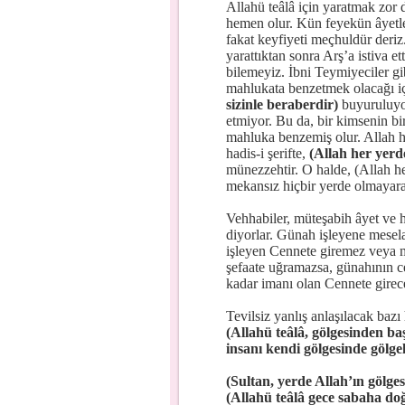
Allahü teâlâ için yaratmak zor d
hemen olur. Kün feyekün âyetler
fakat keyfiyeti meçhuldür deriz
yarattıktan sonra Arş’a istiva ett
bilemeyiz. İbni Teymiyeciler g
mahlukata benzetmek olacağı iç
sizinle beraberdir)
buyuruluyor.
etmiyor. Bu da, bir kimsenin bir
mahluka benzemiş olur. Allah he
hadis-i şerifte,
(Allah her yerd
münezzehtir. O halde, (Allah he
mekansız hiçbir yerde olmayara
Vehhabiler, müteşabih âyet ve h
diyorlar. Günah işleyene mesela
işleyen Cennete giremez veya 
şefaate uğramazsa, günahının 
kadar imanı olan Cennete girecek
Tevilsiz yanlış anlaşılacak bazı h
(Allahü teâlâ, gölgesinden ba
insanı kendi gölgesinde gölgel
(Sultan, yerde Allah’ın gölgesi
(Allahü teâlâ gece sabaha doğ