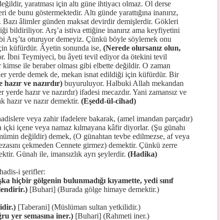
eğildir, yaratması için altı güne ihtiyacı olmaz. Ol derse
i de bunu göstermektedir. Altı günde yarattığına inanırız,
. Bazı âlimler günden maksat devirdir demişlerdir. Gökleri
iği bildiriliyor. Arş’a istiva ettiğine inanırız ama keyfiyetini
ibi Arş’ta oturuyor demeyiz. Çünkü böyle söylemek onu
in küfürdür. Âyetin sonunda ise,
(Nerede olursanız olun,
 İbni Teymiyeci, bu âyeti tevil ediyor da ötekini tevil
 kimse ile beraber olması gibi elbette değildir. O zaman
r yerde demek de, mekan isnat edildiği için küfürdür. Bir
e hazır ve nazırdır)
buyuruluyor. Halbuki Allah mekandan
r yerde hazır ve nazırdır) ifadesi mecazdır. Yani zamansız ve
k hazır ve nazır demektir.
(Eşedd-ül-cihad)
adislere veya zahir ifadelere bakarak, (amel imandan parçadır)
 içki içene veya namaz kılmayana kâfir diyorlar. (Şu günahı
mümin değildir) demek, (O günahtan tevbe edilmezse, af veya
cezasını çekmeden Cennete girmez) demektir. Çünkü zerre
tir. Günah ile, imansızlık ayrı şeylerdir.
(Hadika)
adis-i şerifler:
şka hiçbir gölgenin bulunmadığı kıyamette, yedi sınıf
endirir.)
[Buhari] (Burada gölge himaye demektir.)
dir.)
[Taberani] (Müslüman sultan yetkilidir.)
ru yer semasına iner.)
[Buhari] (Rahmeti iner.)