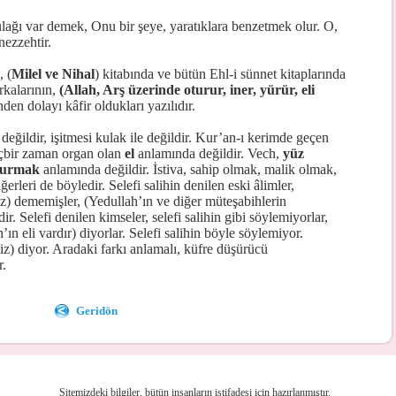
kulağı var demek, Onu bir şeye, yaratıklara benzetmek olur. O,
ezzehtir.
, (
Milel ve Nihal
) kitabında ve bütün Ehl-i sünnet kitaplarında
rkalarının,
(Allah, Arş üzerinde oturur, iner, yürür, eli
den dolayı kâfir oldukları yazılıdır.
değildir, işitmesi kulak ile değildir. Kur’an-ı kerimde geçen
içbir zaman organ olan
el
anlamında değildir. Vech,
yüz
turmak
anlamında değildir. İstiva, sahip olmak, malik olmak,
erleri de böyledir. Selefi salihin denilen eski âlimler,
iz) dememişler, (Yedullah’ın ve diğer müteşabihlerin
dir. Selefi denilen kimseler, selefi salihin gibi söylemiyorlar,
ın eli vardır) diyorlar. Selefi salihin böyle söylemiyor.
iz) diyor. Aradaki farkı anlamalı, küfre düşürücü
.
Geridön
Sitemizdeki bilgiler, bütün insanların istifadesi için hazırlanmıştır.