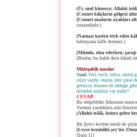
(Üç sınıf kimseye, Allahü teâl
(Cennet kılıçların gölgesi altı
(Cennet anaların ayakları alt
rızasındadır.)
(Namazı kasten terk eden kâfi
kılmayana kâfir denmez.)
(Mümin, zina ederken, şarap 
(Bunlar, bu halde iken kâmil mü
Müteşabih nasslar
Sual:
Yed, vech, istiva, nüzul gi
yüzü vardır, oturur, iner çıkar 
görüyor, insanın eli olduğu gib
demekte mahzur var mıdır?
CEVAP
Bu müşebbihe fırkasının inancıd
Yaratan yaratıklara asla benzemez
(Allahü teâlâ, hatıra gelen he
Bir âyet-i kerime meali de şöyle
(Leyse kemislihi şey’ün
[
Onun
[Şura 11]