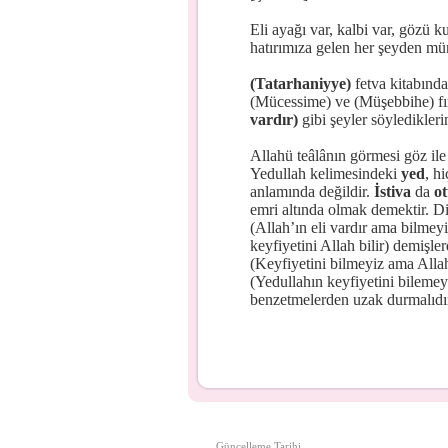
Eli ayağı var, kalbi var, gözü 
hatırımıza gelen her şeyden mün
(Tatarhaniyye)
fetva kitabında
(Mücessime) ve (Müşebbihe) fı
vardır)
gibi şeyler söylediklerin
Allahü teâlânın görmesi göz ile 
Yedullah kelimesindeki
yed
, h
anlamında değildir.
İstiva
da
o
emri altında olmak demektir. Diğ
(Allah’ın eli vardır ama bilmey
keyfiyetini Allah bilir) demişler
(Keyfiyetini bilmeyiz ama Allah’
(Yedullahın keyfiyetini bilemey
benzetmelerden uzak durmalıdır
Güncelleme Tarihi