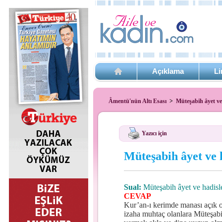
Açıklama
Li
Âmentü'nün Altı Esası
>
Müteşabih âyet ve
Yazıcı için
Müteşabih âyet ve 
Sual:
Müteşabih âyet ve hadisle
CEVAP
Kur’an-ı kerimde manası açık o
izaha muhtaç olanlara Müteşabih