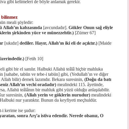
tiva gibi kelimeleri de böyle anlamak gerekir.
 bilinmez
ün meali şöyledir:
 Allah’ın kabzasında
[avcundadır].
Gökler Onun sağ eliyle
klerin şirkinden yüce ve münezzehtir.)
[Zümer 67]
dır
[sıkıdır]
dediler. Hayır, Allah’ın iki eli de açıktır.)
[Maide
 üzerindedir.)
[Fetih 10]
 eli gibi bir el sanılır. Halbuki Allahü teâlâ hiçbir mahluka
n [sahabe, tabiin ve tebe-i tabiin] gibi, (Yedullah’ın ve diğer
i Allah bilir) demek lazımdır. Bekara suresinin,
(Doğu da batı
eniz Allah’ın vechi oradadır)
mealindeki 115. âyetinde,
rsa, Allahü teâlânın bir mahluk gibi yüzü olduğu anlaşılabilir.
Nur suresinin,
(Allah yerin ve göklerin nurudur)
mealindeki
. Halbuki nur yaratıktır. Bunun da keyfiyeti meçhuldür.
-i kerime ise şudur:
 yaratan, sonra Arş’a istiva edendir. Nerede olsanız, O