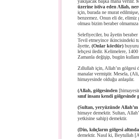
yakışacak başka mana verilir. 
üzerine istiva eden Allah, ner
için, burada ne murat edilmişse
benzemez. Onun eli de, elimiz g
olması bizim beraber olmamıza
Selefiyeciler, bu âyetin beraber 
Tevil etmeyince ikincisindeki tu
âyette,
(Onlar kördür)
buyurulu
lehçesi iledir. Kelimelere, 140
Zamanla değişip, bugün kullanı
Zıllullah için, Allah’ın gölgesi
manalar vermiştir. Mesela, (Ali,
himayesinde olduğu anlaşılır.
(Allah, gölgesinden
[himayesi
sınıf insanı kendi gölgesinde g
(Sultan, yeryüzünde Allah’ın 
himaye demektir. Sultan, Allah’
yetkisine sahip) demektir.
(Din, kılıçların gölgesi altında
demektir. Nasıl ki, Beytullah [A