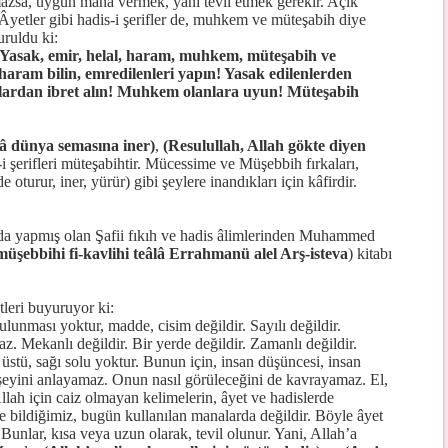
azsa, uygun mana vermek, yani tevil etmek gerekir. Açık
Âyetler gibi hadis-i şerifler de, muhkem ve müteşabih diye
uruldu ki:
r: Yasak, emir, helal, haram, muhkem, müteşabih ve
ı haram bilin, emredilenleri yapın! Yasak edilenlerden
nlardan ibret alın! Muhkem olanlara uyun! Müteşabih
lâ dünya semasına iner)
,
(Resulullah, Allah gökte diyen
i şerifleri müteşabihtir. Mücessime ve Müşebbih fırkaları,
e oturur, iner, yürür) gibi şeylere inandıkları için kâfirdir.
 da yapmış olan Şafii fıkıh ve hadis âlimlerinden Muhammed
üşebbihi fi-kavlihi teâlâ Errahmanü alel Arş-isteva
) kitabı
leri buyuruyor ki:
lunması yoktur, madde, cisim değildir. Sayılı değildir.
. Mekanlı değildir. Bir yerde değildir. Zamanlı değildir.
ı üstü, sağı solu yoktur. Bunun için, insan düşüncesi, insan
r şeyini anlayamaz. Onun nasıl görüleceğini de kavrayamaz. El,
llah için caiz olmayan kelimelerin, âyet ve hadislerde
 bildiğimiz, bugün kullanılan manalarda değildir. Böyle âyet
Bunlar, kısa veya uzun olarak, tevil olunur. Yani, Allah’a