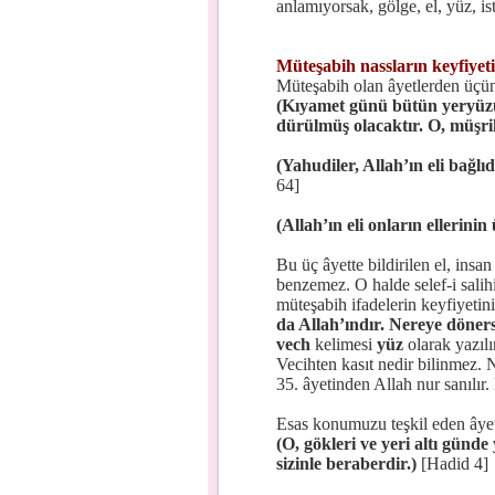
anlamıyorsak, gölge, el, yüz, is
Müteşabih nassların keyfiyeti
Müteşabih olan âyetlerden üçün
(Kıyamet günü bütün yeryüzü
dürülmüş olacaktır. O, müşri
(Yahudiler, Allah’ın eli bağlı
64]
(Allah’ın eli onların ellerinin
Bu üç âyette bildirilen el, insan
benzemez. O halde selef-i salihi
müteşabih ifadelerin keyfiyetin
da Allah’ındır. Nereye döners
vech
kelimesi
yüz
olarak yazılı
Vecihten kasıt nedir bilinmez. 
35. âyetinden Allah nur sanılır
Esas konumuzu teşkil eden âyet
(O, gökleri ve yeri altı günde
sizinle beraberdir.)
[Hadid 4]