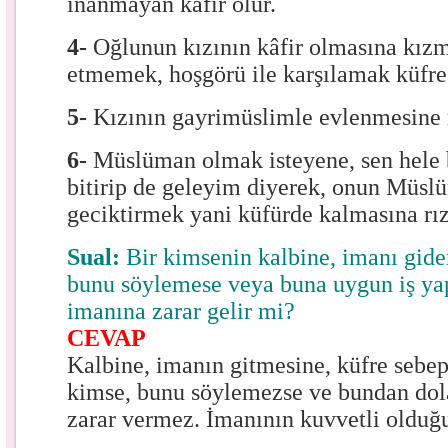
inanmayan kâfir olur.
4-
Oğlunun kızının kâfir olmasına kı
etmemek, hoşgörü ile karşılamak küfre 
5-
Kızının gayrimüslimle evlenmesine 
6-
Müslüman olmak isteyene, sen hele b
bitirip de geleyim diyerek, onun Müsl
geciktirmek yani küfürde kalmasına rı
Sual:
Bir kimsenin kalbine, imanı gide
bunu söylemese veya buna uygun iş ya
imanına zarar gelir mi?
CEVAP
Kalbine, imanın gitmesine, küfre sebep
kimse, bunu söylemezse ve bundan dol
zarar vermez. İmanının kuvvetli olduğu