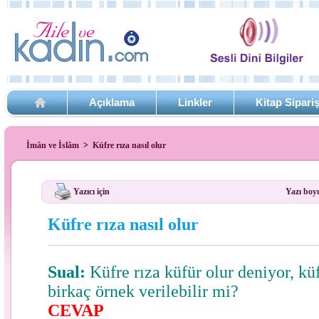
Açıklama
Linkler
Kitap Sipari
İmân ve İslâm
>
Küfre rıza nasıl olur
Yazıcı için
Yazı boy
Küfre rıza nasıl olur
Sual:
Küfre rıza küfür olur deniyor, küfr
birkaç örnek verilebilir mi?
CEVAP