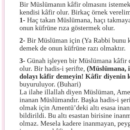
Bir Müslümanın kâfir olmasını istemek 
kendisi kâfir olur. Birkaç örnek vereli
1-
Haç takan Müslümana, haçı takmay
onun küfrüne rıza göstermek olur.
2-
Bir Müslüman için (Ya Rabbi bunu kâ
demek de onun küfrüne razı olmaktır.
3-
Günah işleyen bir Müslümana kâfir d
olur. Bir hadis-i şerifte,
(Müslümana, i
dolayı kâfir demeyin! Kâfir diyenin k
buyuruluyor. (Buhari)
La ilahe illallah diyen Müslüman, Amen
inanan Müslümandır. Başka hadis-i şe
olmak için Amentü’deki altı esasa ina
bildirildi. Bu altı esastan birisine i
olmaz. Mesela kadere inanmayan, peyg