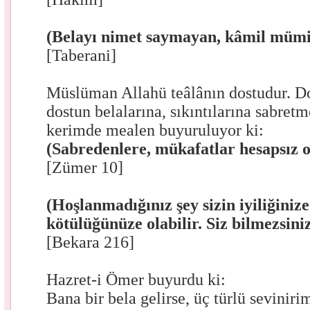
(Belayı nimet saymayan, kâmil mümin
[Taberani]
Müslüman Allahü teâlânın dostudur. Do
dostun belalarına, sıkıntılarına sabretm
kerimde mealen buyuruluyor ki:
(Sabredenlere, mükafatlar hesapsız ol
[Zümer 10]
(Hoşlanmadığınız şey sizin iyiliğinize
kötülüğünüze olabilir. Siz bilmezsiniz,
[Bekara 216]
Hazret-i Ömer buyurdu ki:
Bana bir bela gelirse, üç türlü seviniri