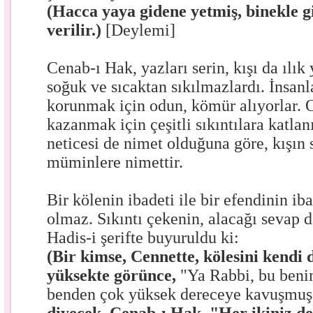
(Hacca yaya gidene yetmiş, binekle g
verilir.)
[Deylemi]
Cenab-ı Hak, yazları serin, kışı da ılık 
soğuk ve sıcaktan sıkılmazlardı. İnsanl
korunmak için odun, kömür alıyorlar. 
kazanmak için çeşitli sıkıntılara katlan
neticesi de nimet olduğuna göre, kışın 
müminlere nimettir.
Bir kölenin ibadeti ile bir efendinin ib
olmaz. Sıkıntı çekenin, alacağı sevap 
Hadis-i şerifte buyuruldu ki:
(Bir kimse, Cennette, kölesini kendi
yüksekte görünce,
"Ya Rabbi, bu beni
benden çok yüksek dereceye kavuşmuş.