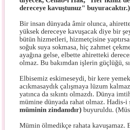
diyecek, Cenab-ı Hak, "Her ikiniz de
dereceye kavuştunuz" buyuracaktır.
Bir insan dünyada âmir olunca, ahiret
yüksek dereceye kavuşacak diye bir şey
bütün hizmetleri, hizmetçisine yaptırsa
soğuk suya sokmasa, hiç zahmet çekme
ayağına gelse, elbette ahiretteki derece
olmaz. Bu bakımdan işlerin güçlüğü, sık
Elbisemiz eskimeseydi, bir kere yemek
acıkmasaydık çalışmaya lüzum kalmaz
yatınca da sıkıntı olmazdı. Dünya imtih
mümine dünyada rahat olmaz. Hadis-i ş
müminin zindanıdır)
buyuruldu. (Müs
Mümin ölmedikçe rahata kavuşamaz. B