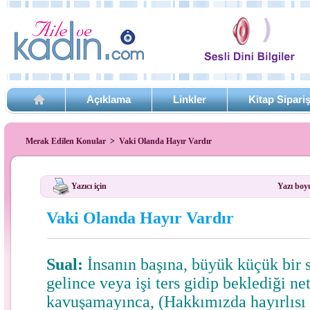
Açıklama
Linkler
Kitap Sipari
Merak Edilen Konular
>
Vaki Olanda Hayır Vardır
Yazıcı için
Yazı boy
Vaki Olanda Hayır Vardır
Sual:
İnsanın başına, büyük küçük bir sı
gelince veya işi ters gidip beklediği ne
kavuşamayınca, (Hakkımızda hayırlısı