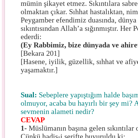
mümin şikayet etmez. Sıkıntılara sabr
olmaktan çıkar. Sıhhat hastalıktan, ni
Peygamber efendimiz duasında, dünya 
sıkıntısından Allah’a sığınmıştır. Her
ederdi:
(Ey Rabbimiz, bize dünyada ve ahiret
[Bekara 201]
[Hasene, iyilik, güzellik, sıhhat ve afi
yaşamaktır.]
Sual:
Sebeplere yapıştığım halde başım
olmuyor, acaba bu hayırlı bir şey mi? A
sevmenin alameti nedir?
CEVAP
1-
Müslümanın başına gelen sıkıntılar 
Çünkü hadis-i şerifte buyuruldu ki: