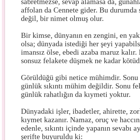
sabretmezse, sevap alamasa da, günahla
affolan da Cennete gider. Bu durumda s
değil, bir nimet olmuş olur.
Bir kimse, dünyanın en zengini, en yakı
olsa; dünyada istediği her şeyi yapabils
imansız ölse, ebedi azaba maruz kalır. B
sonsuz felakete düşmek ne kadar kötüd
Görüldüğü gibi netice mühimdir. Sonu i
günlük sıkıntı mühim değildir. Sonu fe
günlük rahatlığın da kıymeti yoktur.
Dünyadaki işler, ibadetler, ahirette, zo
kıymet kazanır. Namaz, oruç ve haccını 
edenle, sıkıntı içinde yapanın sevabı a
şerifte buyuruldu ki: