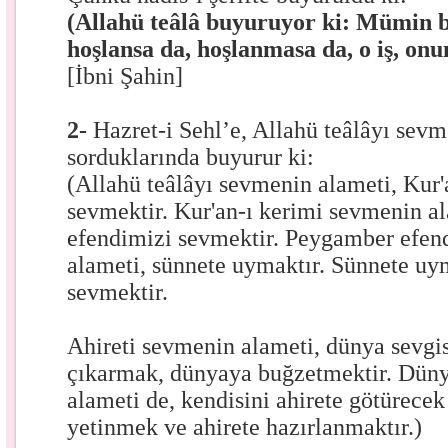
(Allahü teâlâ buyuruyor ki: Mümin ba
hoşlansa da, hoşlanmasa da, o iş, onun
[İbni Şahin]
2-
Hazret-i Sehl’e, Allahü teâlâyı sevm
sorduklarında buyurur ki:
(Allahü teâlâyı sevmenin alameti, Kur'
sevmektir. Kur'an-ı kerimi sevmenin 
efendimizi sevmektir. Peygamber efen
alameti, sünnete uymaktır. Sünnete uym
sevmektir.
Ahireti sevmenin alameti, dünya sevgi
çıkarmak, dünyaya buğzetmektir. Dün
alameti de, kendisini ahirete götürecek
yetinmek ve ahirete hazırlanmaktır.)