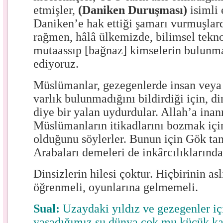
etmişler,
(Daniken Duruşması)
isimli 
Daniken’e hak ettiği şamarı vurmuşlard
rağmen, hâlâ ülkemizde, bilimsel tekno
mutaassıp [bağnaz] kimselerin bulunm
ediyoruz.
Müslümanlar, gezegenlerde insan veya 
varlık bulunmadığını bildirdiği için, d
diye bir yalan uydurdular. Allah’a ina
Müslümanların itikadlarını bozmak için
olduğunu söylerler. Bunun için Gök tanr
Arabaları demeleri de inkârcılıklarında
Dinsizlerin hilesi çoktur. Hiçbirinin as
öğrenmeli, oyunlarına gelmemeli.
Sual:
Uzaydaki yıldız ve gezegenler iç
yaşadığımız şu dünya çok mu küçük k