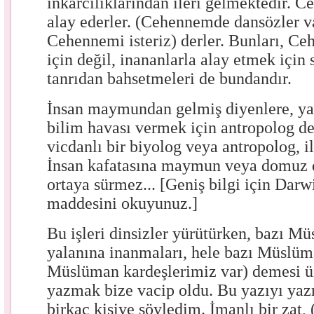
inkârcılıklarından ileri gelmektedir. 
alay ederler. (Cehennemde dansözler va
Cehennemi isteriz) derler. Bunları, C
için değil, inananlarla alay etmek için
tanrıdan bahsetmeleri de bundandır.
İnsan maymundan gelmiş diyenlere, ya
bilim havası vermek için antropolog de
vicdanlı bir biyolog veya antropolog, 
İnsan kafatasına maymun veya domuz d
ortaya sürmez... [Geniş bilgi için Dar
maddesini okuyunuz.]
Bu işleri dinsizler yürütürken, bazı 
yalanına inanmaları, hele bazı Müslüm
Müslüman kardeşlerimiz var) demesi ü
yazmak bize vacip oldu. Bu yazıyı yaz
birkaç kişiye söyledim. İmanlı bir zat