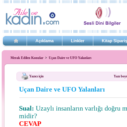
Açıklama
Linkler
Kitap Sipari
Merak Edilen Konular
>
Uçan Daire ve UFO Yalanları
Yazıcı için
Yazı boy
Uçan Daire ve UFO Yalanları
Sual:
Uzaylı insanların varlığı doğru
midir?
CEVAP