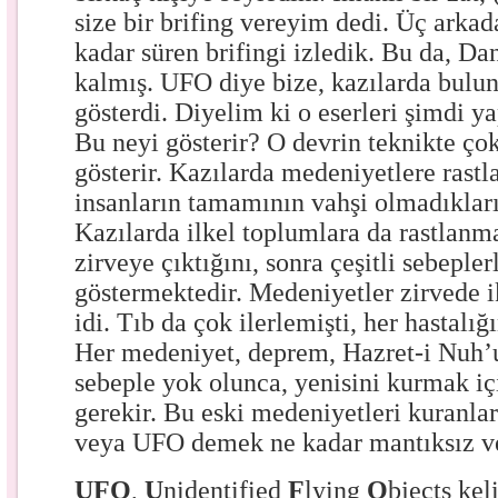
size bir brifing vereyim dedi. Üç arkada
kadar süren brifingi izledik. Bu da, Da
kalmış. UFO diye bize, kazılarda bulun
gösterdi. Diyelim ki o eserleri şimdi
Bu neyi gösterir? O devrin teknikte ço
gösterir. Kazılarda medeniyetlere rastl
insanların tamamının vahşi olmadıkları
Kazılarda ilkel toplumlara da rastlanm
zirveye çıktığını, sonra çeşitli sebepler
göstermektedir. Medeniyetler zirvede ik
idi. Tıb da çok ilerlemişti, her hastalı
Her medeniyet, deprem, Hazret-i Nuh’un
sebeple yok olunca, yenisini kurmak iç
gerekir. Bu eski medeniyetleri kuranlar
veya UFO demek ne kadar mantıksız ve 
UFO
,
U
nidentified
F
lying
O
bjects kel