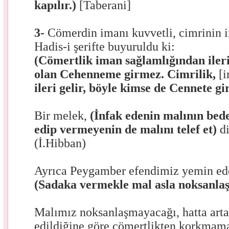
kapılır.)
[Taberani]
3-
Cömerdin imanı kuvvetli, cimrinin im
Hadis-i şerifte buyuruldu ki:
(Cömertlik iman sağlamlığından ileri
olan Cehenneme girmez. Cimrilik,
[i
ileri gelir, böyle kimse de Cennete g
Bir melek,
(İnfak edenin malının bede
edip vermeyenin de malını telef et)
di
(İ.Hibban)
Ayrıca Peygamber efendimiz yemin ede
(Sadaka vermekle mal asla noksanla
Malımız noksanlaşmayacağı, hatta arta
edildiğine göre cömertlikten korkmama