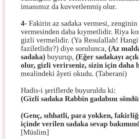
imanımız da kuvvetlenmiş olur.
4-
Fakirin az sadaka vermesi, zenginin
vermesinden daha kıymetlidir. Riya ko
gizli vermelidir. (Ya Resulallah! Hang
faziletlidir?) diye sorulunca,
(Az malda
sadaka)
buyurup,
(Eğer sadakayı açık
olur, gizli verirseniz, sizin için daha 
mealindeki âyeti okudu. (Taberani)
Hadis-i şeriflerde buyuruldu ki:
(Gizli sadaka Rabbin gadabını söndü
(Genç, sıhhatli, para yokken, fakirl
içinde verilen sadaka sevap bakımın
[Müslim]