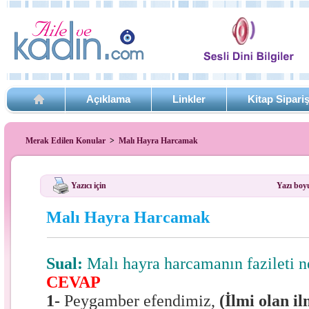
Açıklama
Linkler
Kitap Sipari
Merak Edilen Konular
>
Malı Hayra Harcamak
Yazıcı için
Yazı boy
Malı Hayra Harcamak
Sual:
Malı hayra harcamanın fazileti n
CEVAP
1-
Peygamber efendimiz,
(İlmi olan i