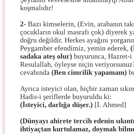
koşmalıdır!
2-
Bazı kimselerin, (Evin, arabanın ta
çocukların okul masrafı çok) diyerek y
doğru değildir. Herkes ayağını yorganı
Peygamber efendimiz, yemin ederek,
(
sadaka ateş olur)
buyurunca, Hazret-i
Resulallah, öyleyse niçin veriyorsunuz
cevabında
(Ben cimrilik yapamam)
b
Ayrıca isteyici olan, hiçbir zaman sıkı
Hadis-i şeriflerde buyuruldu ki:
(İsteyici, darlığa düşer.)
[İ. Ahmed]
(Dünyayı ahirete tercih edenin sıkıntı
ihtiyaçtan kurtulamaz, doymak bilme