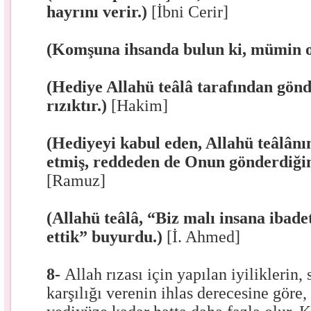
hayrını verir.)
[İbni Cerir]
(Komşuna ihsanda bulun ki, mümin o
(Hediye Allahü teâlâ tarafından gönd
rızıktır.)
[Hakim]
(Hediyeyi kabul eden, Allahü teâlânı
etmiş, reddeden de Onun gönderdiğin
[Ramuz]
(Allahü teâlâ, “Biz malı insana ibade
ettik” buyurdu.)
[İ. Ahmed]
8-
Allah rızası için yapılan iyiliklerin,
karşılığı verenin ihlas derecesine göre,