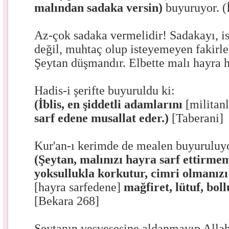
malından sadaka versin)
buyuruyor. (
Az-çok sadaka vermelidir! Sadakayı, is
değil, muhtaç olup isteyemeyen fakirle
Şeytan düşmandır. Elbette malı hayra 
Hadis-i şerifte buyuruldu ki:
(İblis, en şiddetli adamlarını
[militan
sarf edene musallat eder.)
[Taberani]
Kur'an-ı kerimde de mealen buyuruluyo
(Şeytan, malınızı hayra sarf ettirmem
yoksullukla korkutur, cimri olmanızı i
[hayra sarfedene]
mağfiret, lütuf, bol
[Bekara 268]
Şeytanın vesvesesine aldanmayıp Allah