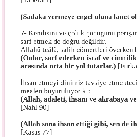
[Taberani]
(Sadaka vermeye engel olana lanet o
7-
Kendisini ve çoluk çocuğunu perişa
sarf etmek de doğru değildir.
Allahü teâlâ, salih cömertleri överken 
(Onlar, sarf ederken israf ve cimrilik
arasında orta bir yol tutarlar.)
[Furka
İhsan etmeyi dinimiz tavsiye etmekted
mealen buyuruluyor ki:
(Allah, adaleti, ihsanı ve akrabaya 
[Nahl 90]
(Allah sana ihsan ettiği gibi, sen de 
[Kasas 77]