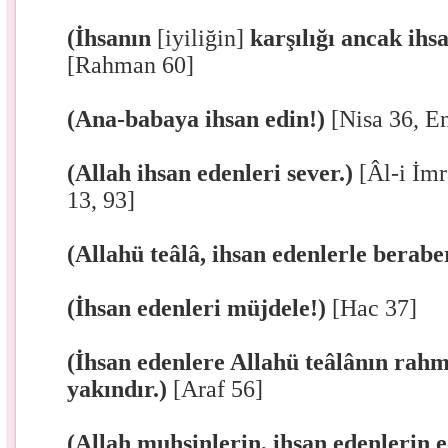
(İhsanın
[iyiliğin]
karşılığı ancak ihs
[Rahman 60]
(Ana-babaya ihsan edin!)
[Nisa 36, E
(Allah ihsan edenleri sever.)
[Âl-i İm
13, 93]
(Allahü teâlâ, ihsan edenlerle berabe
(İhsan edenleri müjdele!)
[Hac 37]
(İhsan edenlere Allahü teâlânın rahm
yakındır.)
[Araf 56]
(Allah muhsinlerin, ihsan edenlerin e