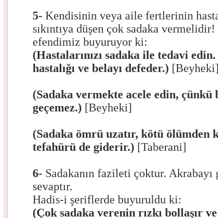
5-
Kendisinin veya aile fertlerinin hast
sıkıntıya düşen çok sadaka vermelidi
efendimiz buyuruyor ki:
(Hastalarınızı sadaka ile tedavi edin
hastalığı ve belayı defeder.)
[Beyheki
(Sadaka vermekte acele edin, çünkü 
geçemez.)
[Beyheki]
(Sadaka ömrü uzatır, kötü ölümden k
tefahürü de giderir.)
[Taberani]
6-
Sadakanın fazileti çoktur. Akrabay
sevaptır.
Hadis-i şeriflerde buyuruldu ki:
(Çok sadaka verenin rızkı bollaşır ve