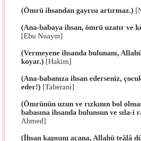
(Ömrü ihsandan gayrısı artırmaz.)
[
(Ana-babaya ihsan, ömrü uzatır ve k
[Ebu Nuaym]
(Vermeyene ihsanda bulunanı, Allahü
koyar.)
[Hakim]
(Ana-babanıza ihsan ederseniz, çocuk
eder!)
[Taberani]
(Ömrünün uzun ve rızkının bol olması
babasına ihsanda bulunsun ve sıla-i 
Ahmed]
(İhsan kapısını açana, Allahü teâlâ d