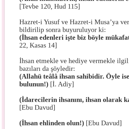
[Tevbe 120, Hud 115]
Hazret-i Yusuf ve Hazret-i Musa’ya ver
bildirilip sonra buyuruluyor ki:
(İhsan edenleri işte biz böyle mükafa
22, Kasas 14]
İhsan etmekle ve hediye vermekle ilgili
bazıları da şöyledir:
(Allahü teâlâ ihsan sahibidir. Öyle is
bulunun!)
[İ. Adiy]
(İdarecilerin ihsanını, ihsan olarak k
[Ebu Davud]
(İhsan ehlinden olun!)
[Ebu Davud]