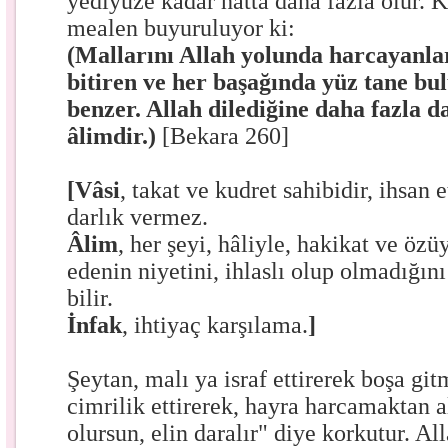
yediyüze kadar hatta daha fazla olur. 
mealen buyuruluyor ki:
(Mallarını Allah yolunda harcayanlar
bitiren ve her başağında yüz tane b
benzer. Allah dilediğine daha fazla da
âlimdir.)
[Bekara 260]
[Vâsi
,
takat ve kudret sahibidir, ihsan 
darlık vermez.
Âlim
,
her şeyi, hâliyle, hakikat ve özüy
edenin niyetini, ihlaslı olup olmadığını
bilir.
İnfak
,
ihtiyaç karşılama.
]
Şeytan, malı ya israf ettirerek boşa git
cimrilik ettirerek, hayra harcamaktan 
olursun, elin daralır" diye korkutur. A