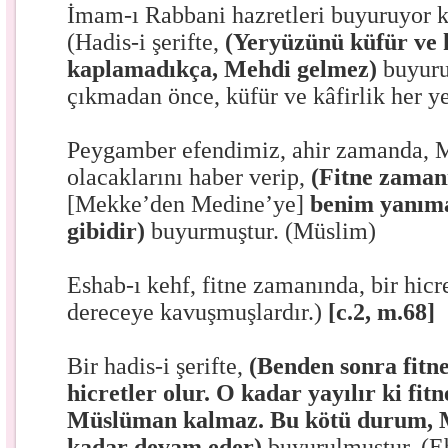
İmam-ı Rabbani hazretleri buyuruyor k
(Hadis-i şerifte,
(Yeryüzünü küfür ve k
kaplamadıkça, Mehdi gelmez)
buyuru
çıkmadan önce, küfür ve kâfirlik her ye
Peygamber efendimiz, ahir zamanda, 
olacaklarını haber verip,
(Fitne zaman
[Mekke’den Medine’ye]
benim yanıma
gibidir)
buyurmuştur. (Müslim)
Eshab-ı kehf, fitne zamanında, bir hic
dereceye kavuşmuşlardır.)
[c.2, m.68]
Bir hadis-i şerifte,
(Benden sonra fitne
hicretler olur. O kadar yayılır ki fi
Müslüman kalmaz. Bu kötü durum, 
kadar devam eder)
buyurulmuştur. (