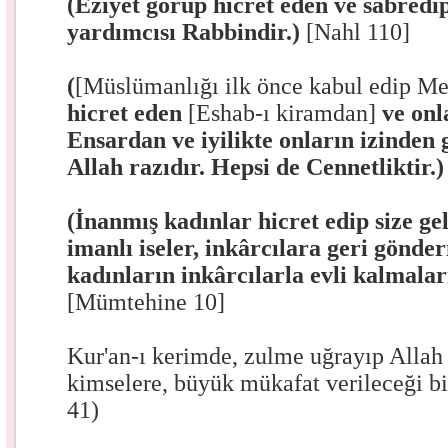
(Eziyet görüp hicret eden ve sabredi
yardımcısı Rabbindir.)
[Nahl 110]
(
[Müslümanlığı ilk önce kabul edip M
hicret eden
[Eshab-ı kiramdan]
ve on
Ensardan ve iyilikte onların izinden
Allah razıdır. Hepsi de Cennetliktir.
(İnanmış kadınlar hicret edip size gel
imanlı iseler, inkârcılara geri gönd
kadınların inkârcılarla evli kalmaları
[Mümtehine 10]
Kur'an-ı kerimde, zulme uğrayıp Allah
kimselere, büyük mükafat verileceği bi
41)