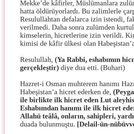
Mekke’de kâfirler, Müslümanlara zulüm
hatta öldürüyorlardı. Bu zalimlerle çar
Resulullahtan defalarca izin istendi, f
verilmedi. Daha sonra zulümden kurtu
kimselerin, hicretlerine izin verildi. K
kimisi de kâfir ülkesi olan Habeşistan’a 
Resulullah,
(Ya Rabbi, eshabımın hicr
gerçekleştir)
diye dua etti. (Buhari)
Hazret-i Osman muhterem hanımı Hazr
Habeşistan’a hicret ederken de,
(Peyg
ile birlikte ilk hicret eden Lut aleyhi
Eshabımdan hanımı ile ilk hicret ede
Allahü teâlâ, onların, sahipleri, yard
duada bulunmuştu.
[Delail-ün-nübüvv