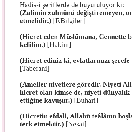
Hadis-i şeriflerde de buyuruluyor ki:
(Zalimin zulmünü değiştiremeyen, or
etmelidir.)
[F.Bilgiler]
(Hicret eden Müslümana, Cennette bi
kefilim.)
[Hakim]
(Hicret ediniz ki, evlatlarınızı şerefe 
[Taberani]
(Ameller niyetlere göredir. Niyeti Al
hicret olan kimse de, niyeti dünyalık
ettiğine kavuşur.)
[Buhari]
(Hicretin efdali, Allahü teâlânın hoş
terk etmektir.)
[Nesai]