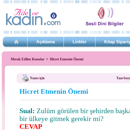
Açıklama
Linkler
Kitap Sipari
Merak Edilen Konular
>
Hicret Etmenin Önemi
Yazıcı için
Yazı boy
Hicret Etmenin Önemi
Sual:
Zulüm görülen bir şehirden başka
bir ülkeye gitmek gerekir mi?
CEVAP