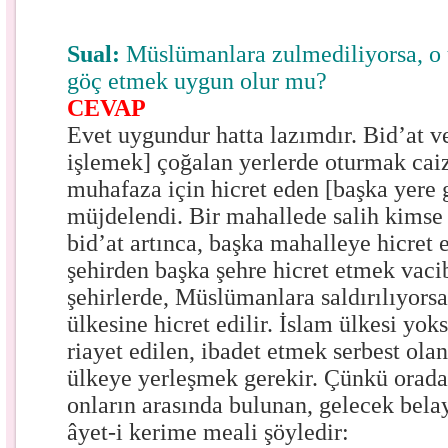
Sual:
Müslümanlara zulmediliyorsa, o 
göç etmek uygun olur mu?
CEVAP
Evet uygundur hatta lazımdır. Bid’at v
işlemek] çoğalan yerlerde oturmak caiz
muhafaza için hicret eden [başka yere 
müjdelendi. Bir mahallede salih kimse 
bid’at artınca, başka mahalleye hicret
şehirden başka şehre hicret etmek vaci
şehirlerde, Müslümanlara saldırılıyors
ülkesine hicret edilir. İslam ülkesi yok
riayet edilen, ibadet etmek serbest ola
ülkeye yerleşmek gerekir. Çünkü orad
onların arasında bulunan, gelecek belay
âyet-i kerime meali şöyledir: