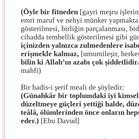
(Öyle bir fitneden
[gayri meşru işler
emri maruf ve nehyi münker yapmakta
gösterilmesi, birliğin parçalanması, bid
cihadda tembellik gösterilmesi gibi gü
içinizden yalnızca zulmedenlere isab
erişmekle kalmaz,
[umumileşir, herkes
bilin ki Allah’ın azabı çok şiddetlidir.
mahfi)
Bir hadis-i şerif meali de şöyledir:
(Günahkâr bir toplumdaki iyi kimsele
düzeltmeye güçleri yettiği halde, düz
teâlâ, ölümlerinden önce onların heps
eder.)
[Ebu Davud]