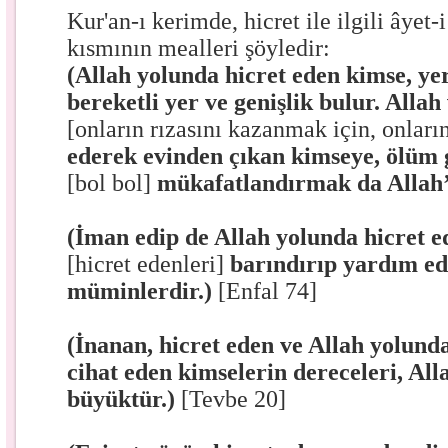
Kur'an-ı kerimde, hicret ile ilgili âyet-
kısmının mealleri şöyledir:
(Allah yolunda hicret eden kimse, y
bereketli yer ve genişlik bulur. Alla
[onların rızasını kazanmak için, onların
ederek evinden çıkan kimseye, ölüm g
[bol bol]
mükafatlandırmak da Allah’
(İman edip de Allah yolunda hicret e
[hicret edenleri]
barındırıp yardım ed
müminlerdir.)
[Enfal 74]
(İnanan, hicret eden ve Allah yolunda
cihat eden kimselerin dereceleri, All
büyüktür.)
[Tevbe 20]