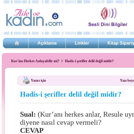
Açıklama
Linkler
Kitap Sipari
Kur'ânı Herkes Anlayabilir mi?
>
Hadis-i şerifler delil değil midir?
Yazıcı için
Yazı boy
Hadis-i şerifler delil değil midir?
Sual:
(Kur’anı herkes anlar, Resule u
diyene nasıl cevap vermeli?
CEVAP