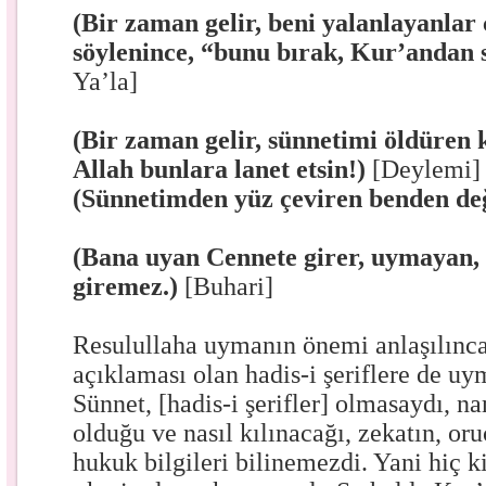
(Bir zaman gelir, beni yalanlayanlar 
söylenince, “bunu bırak, Kur’andan s
Ya’la]
(Bir zaman gelir, sünnetimi öldüren 
Allah bunlara lanet etsin!)
[Deylemi]
(Sünnetimden yüz çeviren benden değ
(Bana uyan Cennete girer, uymayan,
giremez.)
[Buhari]
Resulullaha uymanın önemi anlaşılınca
açıklaması olan hadis-i şeriflere de uym
Sünnet, [hadis-i şerifler] olmasaydı, n
olduğu ve nasıl kılınacağı, zekatın, oru
hukuk bilgileri bilinemezdi. Yani hiç 