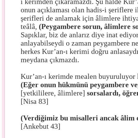
ı kerimden çıkaramazdı. Şu halde Kur’
onun açıklaması olan hadis-i şeriflere i
şerifleri de anlamak için âlimlere ihtiy
teâlâ,
(Peygambere sorun, âlimlere s
Sapıklar, biz de anlarız diye inat ediyo
anlayabilseydi o zaman peygambere ne
herkes Kur’an-ı kerimi doğru anlasaydı
meydana çıkmazdı.
Kur’an-ı kerimde mealen buyuruluyor 
(Eğer onun hükmünü peygambere ve
[yetkililere, âlimlere]
sorsalardı, öğre
[Nisa 83]
(Verdiğimiz bu misalleri ancak âlim o
[Ankebut 43]