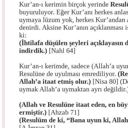
Kur’an-ı kerimin birçok yerinde
Resul
buyuruluyor. Eğer Kur’anı herkes anla
uymaya lüzum yok, herkes Kur’andan 
denirdi. Aksine Kur’anın açıklanması 
ki:
(İhtilafa düşülen şeyleri açıklayasın 
indirdik.)
[Nahl 64]
Kur’an-ı kerimde, sadece (Allah’a uyu
Resulüne de uyulması emrediliyor.
(Re
Allah’a itaat etmiş olur.)
[Nisa 80] (D
uymak Allah’a uymaktan ayrı değildir.
(Allah ve Resulüne itaat eden, en bü
ermiştir.)
[Ahzab 71]
(Resulüm de ki, “Bana uyun ki, Allah 
[A.İmran 31]