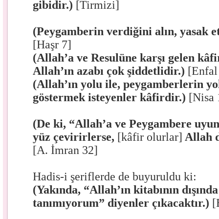
gibidir.)
[Tirmizi]
(Peygamberin verdiğini alın, yasak et
[Haşr 7]
(Allah’a ve Resulüne karşı gelen kâfirl
Allah’ın azabı çok şiddetlidir.)
[Enfal
(Allah’ın yolu ile, peygamberlerin yo
göstermek isteyenler kâfirdir.)
[Nisa 
(De ki, “Allah’a ve Peygambere uyu
yüz çevirirlerse,
[kâfir olurlar]
Allah d
[A. İmran 32]
Hadis-i şeriflerde de buyuruldu ki:
(Yakında, “Allah’ın kitabının dışınd
tanımıyorum” diyenler çıkacaktır.)
[