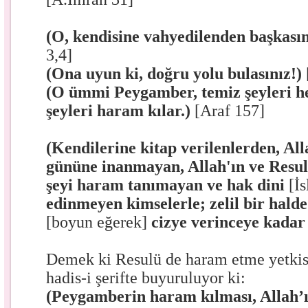
(O, kendisine vahyedilenden başkasın
3,4]
(Ona uyun ki, doğru yolu bulasınız!)
(O ümmi Peygamber, temiz şeyleri hel
şeyleri haram kılar.)
[Araf 157]
(Kendilerine kitap verilenlerden, All
gününe inanmayan, Allah'ın ve Resu
şeyi haram tanımayan ve hak dini
[İs
edinmeyen kimselerle; zelil bir halde
[boyun eğerek]
cizye verinceye kadar 
Demek ki Resulü de haram etme yetkisi
hadis-i şerifte buyuruluyor ki:
(Peygamberin haram kılması, Allah’