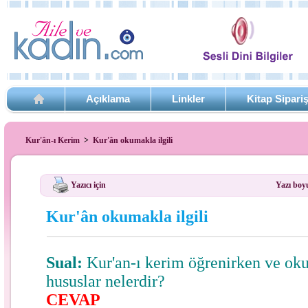
Açıklama
Linkler
Kitap Sipari
Kur'ân-ı Kerim
>
Kur'ân okumakla ilgili
Yazıcı için
Yazı boy
Kur'ân okumakla ilgili
Sual:
Kur'an-ı kerim öğrenirken ve oku
hususlar nelerdir?
CEVAP