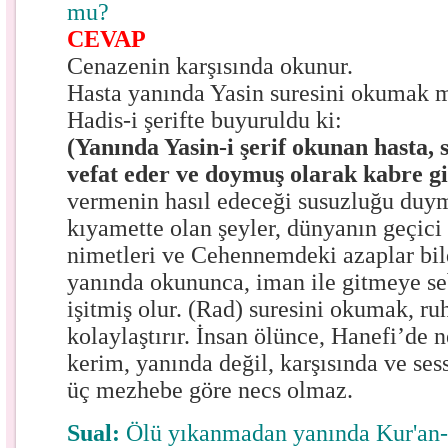
mu?
CEVAP
Cenazenin karşısında okunur.
Hasta yanında Yasin suresini okumak m
Hadis-i şerifte buyuruldu ki:
(Yanında Yasin-i şerif okunan hasta,
vefat eder ve doymuş olarak kabre gi
vermenin hasıl edeceği susuzluğu duyma
kıyamette olan şeyler, dünyanın geçici
nimetleri ve Cehennemdeki azaplar bild
yanında okununca, iman ile gitmeye se
işitmiş olur. (Rad) suresini okumak, r
kolaylaştırır. İnsan ölünce, Hanefi’de n
kerim, yanında değil, karşısında ve ses
üç mezhebe göre necs olmaz.
Sual:
Ölü yıkanmadan yanında Kur'an