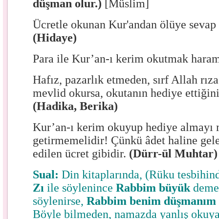
düşman olur.)
[Müslim]
Ücretle okunan Kur'andan ölüye sevap 
(Hidaye)
Para ile Kur’an-ı kerim okutmak hara
Hafız, pazarlık etmeden, sırf Allah rız
mevlid okursa, okutanın hediye ettiğini
(Hadika, Berika)
Kur’an-ı kerim okuyup hediye almayı 
getirmemelidir! Çünkü âdet haline gele
edilen ücret gibidir.
(Dürr-ül Muhtar)
Sual:
Din kitaplarında, (Rüku tesbihin
Zı
ile söylenince
Rabbim büyük
demek
söylenirse,
Rabbim benim düşmanı
Böyle bilmeden, namazda yanlış okuya