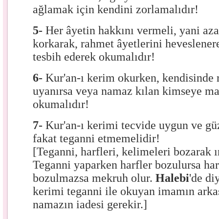
ağlamak için kendini zorlamalıdır!
5-
Her âyetin hakkını vermeli, yani aza
korkarak, rahmet âyetlerini heveslenere
tesbih ederek okumalıdır!
6-
Kur'an-ı kerim okurken, kendisinde r
uyanırsa veya namaz kılan kimseye man
okumalıdır!
7-
Kur'an-ı kerimi tecvide uygun ve gü
fakat teganni etmemelidir!
[Teganni, harfleri, kelimeleri bozarak 
Teganni yaparken harfler bozulursa har
bozulmazsa mekruh olur.
Halebi
'de di
kerimi teganni ile okuyan imamın arka
namazın iadesi gerekir.]