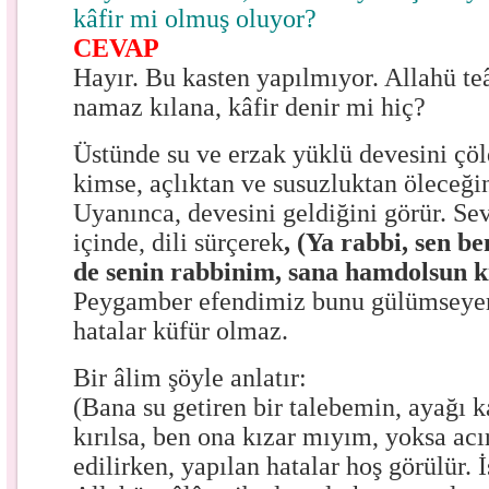
kâfir mi olmuş oluyor?
CEVAP
Hayır. Bu kasten yapılmıyor. Allahü teâ
namaz kılana, kâfir denir mi hiç?
Üstünde su ve erzak yüklü devesini çö
kimse, açlıktan ve susuzluktan öleceği
Uyanınca, devesini geldiğini görür. Sev
içinde, dili sürçerek
, (Ya rabbi, sen 
de senin rabbinim, sana hamdolsun k
Peygamber efendimiz bunu gülümseyere
hatalar küfür olmaz.
Bir âlim şöyle anlatır:
(Bana su getiren bir talebemin, ayağı 
kırılsa, ben ona kızar mıyım, yoksa a
edilirken, yapılan hatalar hoş görülür. 