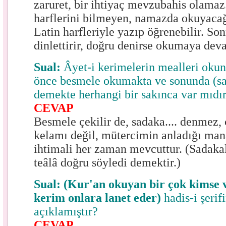
zaruret, bir ihtiyaç mevzubahis olama
harflerini bilmeyen, namazda okuyacağı
Latin harfleriyle yazıp öğrenebilir. Son
dinlettirir, doğru denirse okumaya dev
Sual:
Âyet-i kerimelerin mealleri oku
önce besmele okumakta ve sonunda (s
demekte herhangi bir sakınca var mıdı
CEVAP
Besmele çekilir de, sadaka.... denmez,
kelamı değil, mütercimin anladığı mana
ihtimali her zaman mevcuttur. (Sadaka
teâlâ doğru söyledi demektir.)
Sual:
(Kur'an okuyan bir çok kimse v
kerim onlara lanet eder)
hadis-i şerifi
açıklamıştır?
CEVAP