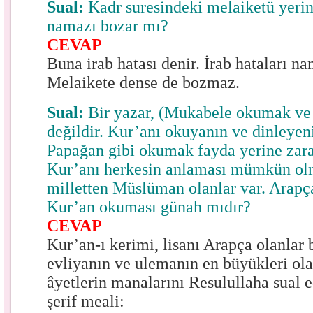
Sual:
Kadr suresindeki melaiketü yeri
namazı bozar mı?
CEVAP
Buna irab hatası denir. İrab hataları 
Melaikete dense de bozmaz.
Sual:
Bir yazar, (Mukabele okumak ve
değildir. Kur’anı okuyanın ve dinleyeni
Papağan gibi okumak fayda yerine zarar
Kur’anı herkesin anlaması mümkün olm
milletten Müslüman olanlar var. Arapç
Kur’an okuması günah mıdır?
CEVAP
Kur’an-ı kerimi, lisanı Arapça olanlar
evliyanın ve ulemanın en büyükleri ola
âyetlerin manalarını Resulullaha sual e
şerif meali: