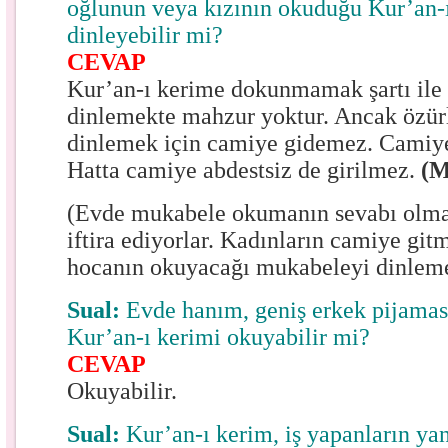
oğlunun veya kızının okuduğu Kur’an-
dinleyebilir mi?
CEVAP
Kur’an-ı kerime dokunmamak şartı il
dinlemekte mahzur yoktur. Ancak özür
dinlemek için camiye gidemez. Camiye
Hatta camiye abdestsiz de girilmez.
(M
(Evde mukabele okumanın sevabı olmaz
iftira ediyorlar. Kadınların camiye git
hocanın okuyacağı mukabeleyi dinlemel
Sual:
Evde hanım, geniş erkek pijaması
Kur’an-ı kerimi okuyabilir mi?
CEVAP
Okuyabilir.
Sual:
Kur’an-ı kerim, iş yapanların y