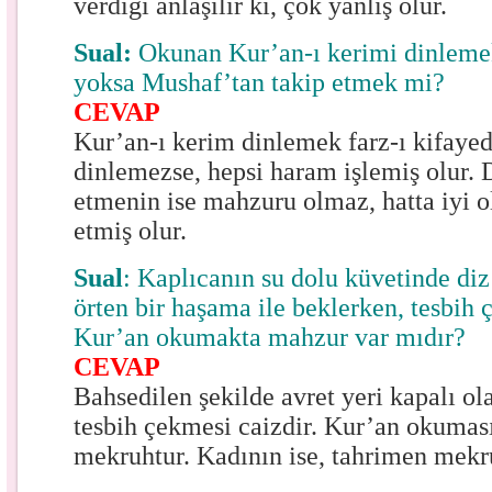
verdiği anlaşılır ki, çok yanlış olur.
Sual:
Okunan Kur’an-ı kerimi dinleme
yoksa Mushaf’tan takip etmek mi?
CEVAP
Kur’an-ı kerim dinlemek farz-ı kifayed
dinlemezse, hepsi haram işlemiş olur. 
etmenin ise mahzuru olmaz, hatta iyi ol
etmiş olur.
Sual
: Kaplıcanın su dolu küvetinde diz
örten bir haşama ile beklerken, tesbih
Kur’an okumakta mahzur var mıdır?
CEVAP
Bahsedilen şekilde avret yeri kapalı ol
tesbih çekmesi caizdir. Kur’an okuması
mekruhtur. Kadının ise, tahrimen mekr