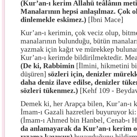
(Kur’an-ı kerim Allahü teâlânın met
Manalarının hepsi anlaşılmaz. Çok 
dinlemekle eskimez.)
[İbni Mace]
Kur’an-ı kerimin, çok veciz olup, bit
manalarının bulunduğu, bütün manaları 
yazmak için kağıt ve mürekkep buluna
Kur’an-ı kerimde bildirilmektedir. Me
(De ki, Rabbimin
[İlmini, hikmetini bi
düşüren]
sözleri için, denizler mürekk
daha deniz ilave edilse, denizler tük
sözleri tükenmez.)
[Kehf 109 - Beydav
Demek ki, her Arapça bilen, Kur’an-ı 
İmam-ı Gazali hazretleri buyuruyor ki:
(İmam-ı Ahmed bin Hanbel, Cenab-ı H
da anlamayarak da Kur’an-ı kerim 
rızama kavuşur)
buyurduğunu bildirme