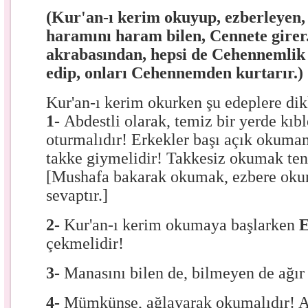
(Kur'an-ı kerim okuyup, ezberleyen, h
haramını haram bilen, Cennete girer
akrabasından, hepsi de Cehennemlik o
edip, onları Cehennemden kurtarır.)
Kur'an-ı kerim okurken şu edeplere dik
1-
Abdestli olarak, temiz bir yerde kıbl
oturmalıdır! Erkekler başı açık okumam
takke giymelidir! Takkesiz okumak te
[Mushafa bakarak okumak, ezbere ok
sevaptır.]
2-
Kur'an-ı kerim okumaya başlarken
çekmelidir!
3-
Manasını bilen de, bilmeyen de ağır
4-
Mümkünse, ağlayarak okumalıdır! 