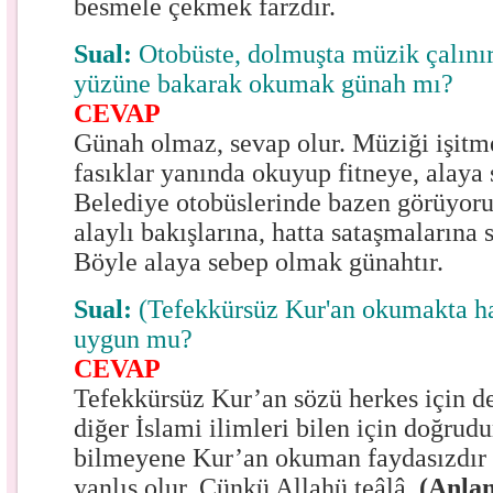
besmele çekmek farzdır.
Sual:
Otobüste, dolmuşta müzik çalınır
yüzüne bakarak okumak günah mı?
CEVAP
Günah olmaz, sevap olur. Müziği işitm
fasıklar yanında okuyup fitneye, alaya
Belediye otobüslerinde bazen görüyoru
alaylı bakışlarına, hatta sataşmalarına 
Böyle alaya sebep olmak günahtır.
Sual:
(Tefekkürsüz Kur'an okumakta ha
uygun mu?
CEVAP
Tefekkürsüz Kur’an sözü herkes için de
diğer İslami ilimleri bilen için doğrud
bilmeyene Kur’an okuman faydasızdır 
yanlış olur. Çünkü Allahü teâlâ,
(Anla