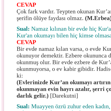
CEVAP
Çok fark vardır. Teypten okunan Kur’an
şerifin ölüye faydası olmaz.
(M.Erbea
Sual:
Namaz kılınan bir evde hiç Kur'
Kur'an okumayı bilen hiç kimse olmas
CEVAP
Bir evde namaz kılan varsa, o evde Ku
okunuyor demektir. Ezbere okununca d
okunmuş olur. Bir evde ezbere de Kur’
okunmuyorsa, o ev kabir gibidir. Hadis-
ki:
(Evlerinizde Kur’an okumayı artırı
okunmayan evin hayrı azalır, şerri ço
darlık gelir.)
[Darekutni]
Sual:
Muayyen özrü zuhur eden kadın, 