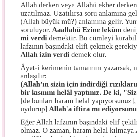
Allah derken veya Allahü ekber derken 
uzatılmaz. Uzatılırsa soru anlamına gel
(Allah büyük mü?) anlamına gelir. Yun
soruluyor.
Aaallahü Ezine leküm
deni
mi verdi
demektir. Bu cümleyi kurabil
lafzının başındaki elifi çekmek gereki
Allah izin verdi
demek olur.
Âyet-i kerimenin tamamını yazarsak, m
anlaşılır:
(Allah’ın sizin için indirdiği rızıkla
bir kısmını helâl yaptınız. De ki, "Si
[de bunları haram helal yapıyorsunuz],
uydurup]
Allah'a iftira mı ediyorsunu
Eğer Allah lafzının başındaki elif çeki
olmaz. O zaman, haram helal kılmaya A