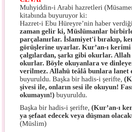
Muhyiddin-i Arabi hazretleri (Müsame
kitabında buyuruyor ki:
Hazret-i Ebu Hüreyre’nin haber verdiği 
zaman gelir ki, Müslümanlar birbirle
parçalanırlar. İslamiyet'i bırakıp, k
görüşlerine uyarlar. Kur’an-ı kerim
çalgılardan, şarkı gibi okurlar. Allah 
okurlar. Böyle okuyanlara ve dinleye
verilmez. Allahü teâlâ bunlara lanet 
buyuruldu. Başka bir hadis-i şerifte,
(K
şivesi ile, onların sesi ile okuyun! Fas
okumayın!)
buyuruldu.
Başka bir hadis-i şerifte,
(Kur’an-ı ke
ya şefaat edecek veya düşman olacak
(Müslim)