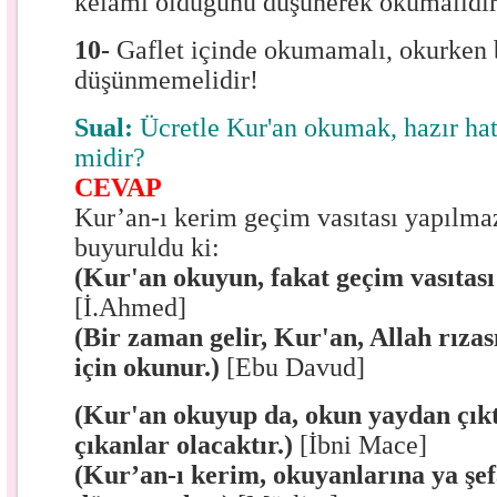
kelamı olduğunu düşünerek okumalıdır
10-
Gaflet içinde okumamalı, okurken 
düşünmemelidir!
Sual:
Ücretle Kur'an okumak, hazır ha
midir?
CEVAP
Kur’an-ı kerim geçim vasıtası yapılmaz
buyuruldu ki:
(Kur'an okuyun, fakat geçim vasıtas
[İ.Ahmed]
(Bir zaman gelir, Kur'an, Allah rızası
için okunur.)
[Ebu Davud]
(Kur'an okuyup da, okun yaydan çıkt
çıkanlar olacaktır.)
[İbni Mace]
(Kur’an-ı kerim, okuyanlarına ya şef