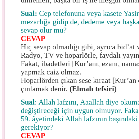
dinlemeli, başka bir iş ile meşgul olma
Sual:
Cep telefonuna veya kasete Yasin-
mezarlığa gidip de, dedeme veya başka
sevap olur mu?
CEVAP
Hiç sevap olmadığı gibi, ayrıca bid’at
Radyo, TV ve hoparlörle, faydalı yayın
Fakat, ibadetleri [Kur’anı, ezanı, nama
yapmak caiz olmaz.
Hoparlörden çıkan sese kıraat [Kur’a
çınlamak denir.
(Elmalı tefsiri)
Sual
: Allah lafzını, Aaallah diye oku
değiştireceği için uygun olmuyor. Faka
59. âyetindeki Allah lafzının başındaki
gerekiyor?
CEVAP