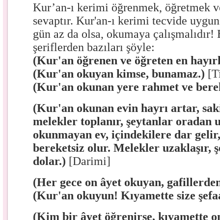
Kur’an-ı kerimi öğrenmek, öğretmek 
sevaptır. Kur'an-ı kerimi tecvide uygu
gün az da olsa, okumaya çalışmalıdır! 
şeriflerden bazıları şöyle:
(Kur'an öğrenen ve öğreten en hayırl
(Kur'an okuyan kimse, bunamaz.)
[T
(Kur'an okunan yere rahmet ve bere
(Kur'an okunan evin hayrı artar, sak
melekler toplanır, şeytanlar oradan 
okunmayan ev, içindekilere dar gelir, 
bereketsiz olur. Melekler uzaklaşır, 
dolar.)
[Darimi]
(Her gece on âyet okuyan, gafillerde
(Kur'an okuyun! Kıyamette size şefa
(Kim bir âyet öğrenirse, kıyamette on