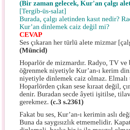
(Bir zaman gelecek, Kur'an çalgı ale
[Tergib-üs-salat]
Burada, çalgı aletinden kasıt nedir? 
Kur’an dinlemek caiz değil mi?
CEVAP
Ses çıkaran her türlü alete mizmar [çalg
(Müncid)
Hoparlör de mizmardır. Radyo, TV ve b
öğrenmek niyetiyle Kur’an-ı kerim dinl
niyetiyle dinlemek caiz olmaz. Elmalı t
Hoparlörden çıkan sese kıraat değil, ç
denir. Buradan secde âyeti işitilse, til
gerekmez.
(c.3 s.2361)
Fakat bu ses, Kur’an-ı kerimin aslı deği
Buna da saygısızlık etmemelidir. Kapat