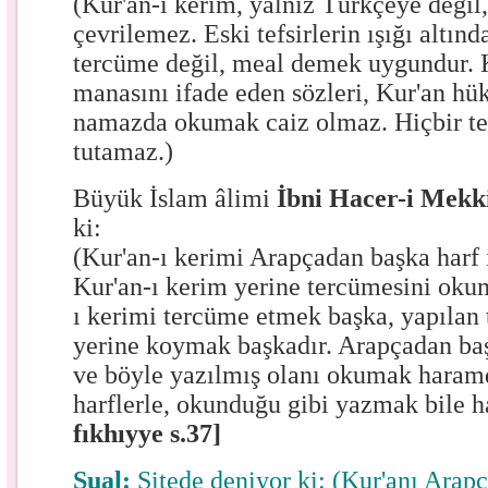
(Kur'an-ı kerim, yalnız Türkçeye değil,
çevrilemez. Eski tefsirlerin ışığı altın
tercüme değil, meal demek uygundur. K
manasını ifade eden sözleri, Kur'an h
namazda okumak caiz olmaz. Hiçbir ter
tutamaz.)
Büyük İslam âlimi
İbni Hacer-i Mek
ki:
(Kur'an-ı kerimi Arapçadan başka harf
Kur'an-ı kerim yerine tercümesini oku
ı kerimi tercüme etmek başka, yapılan
yerine koymak başkadır. Arapçadan ba
ve böyle yazılmış olanı okumak haramd
harflerle, okunduğu gibi yazmak bile 
fıkhıyye s.37]
Sual:
Sitede deniyor ki: (Kur'anı Arap