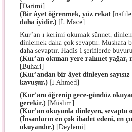
[Darimi]
(Bir âyet öğrenmek, yüz rekat
[nafil
daha iyidir.)
[İ. Mace]
Kur’an-ı kerimi okumak sünnet, dinleme
dinlemek daha çok sevaptır. Mushafa 
daha sevaptır. Hadis-i şeriflerde buyuru
(Kur'an okunan yere rahmet yağar, m
[Buhari]
(Kur'andan bir âyet dinleyen sayısız
kavuşur.)
[İ.Ahmed]
(Kur'anı öğrenip gece-gündüz okuy
gerekir.)
[Müslim]
(Kur'an okuyanla dinleyen, sevapta o
(İnsanların en çok ibadet edeni, en 
okuyandır.)
[Deylemi]