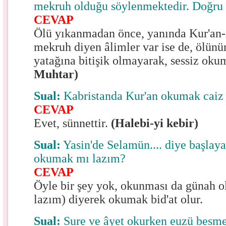
mekruh olduğu söylenmektedir. Doğru
CEVAP
Ölü yıkanmadan önce, yanında Kur'an
mekruh diyen âlimler var ise de, ölünün
yatağına bitişik olmayarak, sessiz oku
Muhtar)
Sual:
Kabristanda Kur'an okumak caiz
CEVAP
Evet, sünnettir.
(Halebi-yi kebir)
Sual:
Yasin'de Selamün.... diye başlaya
okumak mı lazım?
CEVAP
Öyle bir şey yok, okunması da günah
lazım) diyerek okumak bid'at olur.
Sual:
Sure ve âyet okurken euzü besm