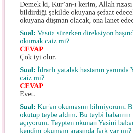
Demek ki, Kur’an-ı kerim, Allah rızası
bildirdiği şekilde okuyana şefaat edecek
okuyana düşman olacak, ona lanet edec
Sual:
Vasıta sürerken direksiyon başın
okumak caiz mi?
CEVAP
Çok iyi olur.
Sual:
İdrarlı yatalak hastanın yanında 
caiz mi?
CEVAP
Evet.
Sual:
Kur'an okumasını bilmiyorum. Bi
okutup teybe aldım. Bu teybi babamın 
açıyorum. Teypten okunan Yasini baba
kendim okumam arasında fark var mı?