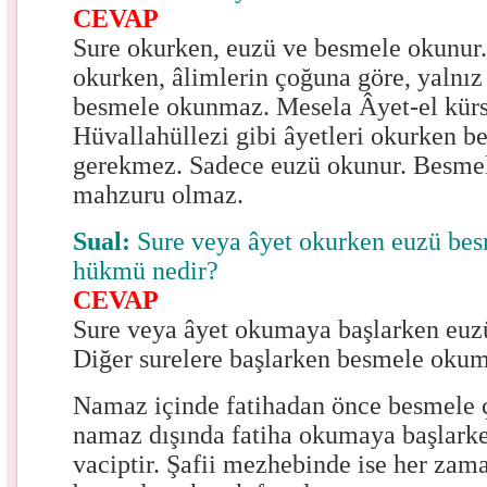
CEVAP
Sure okurken, euzü ve besmele okunur.
okurken, âlimlerin çoğuna göre, yalnız
besmele okunmaz. Mesela Âyet-el kürs
Hüvallahüllezi gibi âyetleri okurken 
gerekmez. Sadece euzü okunur. Besmel
mahzuru olmaz.
Sual:
Sure veya âyet okurken euzü be
hükmü nedir?
CEVAP
Sure veya âyet okumaya başlarken euz
Diğer surelere başlarken besmele okum
Namaz içinde fatihadan önce besmele 
namaz dışında fatiha okumaya başlar
vaciptir. Şafii mezhebinde ise her zam