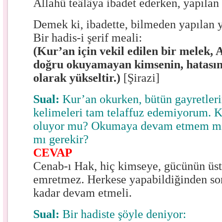
Allahü teâlâya ibadet ederken, yapılan h
Demek ki, ibadette, bilmeden yapılan 
Bir hadis-i şerif meali:
(Kur’an için vekil edilen bir melek, 
doğru okuyamayan kimsenin, hatasını
olarak yükseltir.)
[Şirazi]
Sual:
Kur’an okurken, bütün gayretler
kelimeleri tam telaffuz edemiyorum.
oluyor mu? Okumaya devam etmem mi
mı gerekir?
CEVAP
Cenab-ı Hak, hiç kimseye, gücünün üs
emretmez. Herkese yapabildiğinden sor
kadar devam etmeli.
Sual:
Bir hadiste şöyle deniyor: