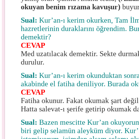
okuyan benim rızama kavuşur)
buyur
Sual:
Kur’an-ı kerim okurken, Tam İlm
hazretlerinin duraklarını öğrendim. Bu
demektir?
CEVAP
Med uzatılacak demektir. Sekte durmak
durulur.
Sual:
Kur’an-ı kerim okunduktan sonr
akabinde el fatiha deniliyor. Burada o
CEVAP
Fatiha okunur. Fakat okumak şart değild
Hatta salevat-ı şerife getirip okumak da
Sual:
Bazen mescitte Kur’an okuyorum.
biri gelip selamün aleyküm diyor. Kur