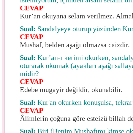
istemiyorum, içimden alsam selamı ol
CEVAP
Kur’an okuyana selam verilmez. Almak
Sual:
Sandalyeye oturup yüzünden Ku
CEVAP
Mushaf, belden aşağı olmazsa caizdir.
Sual:
Kur’an-ı kerimi okurken, sandal
oturarak okumak (ayakları aşağı salla
midir?
CEVAP
Edebe mugayir değildir, okunabilir.
Sual:
Kur'an okurken konuşulsa, tekrar
CEVAP
Âlimlerin çoğuna göre esteizü billah d
Sual:
Biri (Benim Mushafımı kimse ok