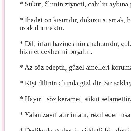
* Sükut, âlimin ziyneti, cahilin aybına 
* İbadet on kısımdır, dokuzu susmak, b
uzak durmaktır.
* Dil, irfan hazinesinin anahtarıdır, ç
hizmet cevherini boşaltır.
* Az söz edeptir, güzel amelleri korum
* Kişi dilinin altında gizlidir. Sır sakl
* Hayırlı söz keramet, sükut selamettir
* Yalan zayıflatır imanı, rezil eder insa
* Dedikodu gıybettir, şiddetli bir afettir