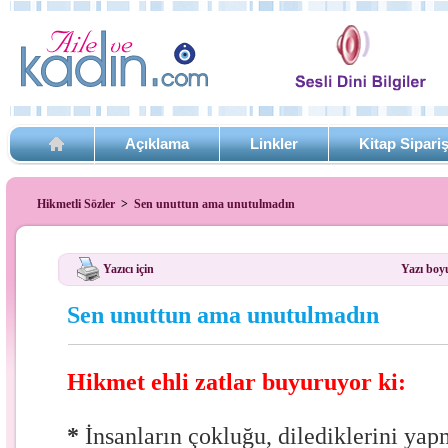
Açıklama
Linkler
Kitap Sipari
Hikmetli Sözler
>
Sen unuttun ama unutulmadın
Yazıcı için
Yazı boy
Sen unuttun ama unutulmadın
Hikmet ehli zatlar buyuruyor ki:
*
İnsanların çokluğu, dilediklerini yapm