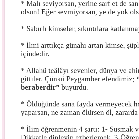
* Malı seviyorsan, yerine sarf et de sa
olsun! Eğer sevmiyorsan, ye de yok ols
* Sabırlı kimseler, sıkıntılara katlanma
* İlmi arttıkça günahı artan kimse, şüp
içindedir.
* Allahü teâlâyı sevenler, dünya ve ahi
gittiler. Çünkü Peygamber efendimiz;
beraberdir”
buyurdu.
* Öldüğünde sana fayda vermeyecek her
yaparsan, ne zaman ölürsen öl, zararda
* İlim öğrenmenin 4 şartı: 1- Susmak v
Dikkatle dinleyip ezberlemek. 3-Öğren