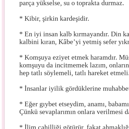
parça yükselse, su o toprakta durmaz.
* Kibir, şirkin kardeşidir.
* En iyi insan kalb kırmayandır. Din k
kalbini kıran, Kâbe’yi yetmiş sefer yık
* Komşuya eziyet etmek haramdır. M
komşuyu da incitmemek lazım, onların
hep tatlı söylemeli, tatlı hareket etmeli
* İnsanlar iyilik gördüklerine muhabbet
* Eğer gıybet etseydim, anamı, babamı
Çünkü sevaplarımın onlara verilmesi da
* İlim cahilliği götürür, fakat ahmaklı