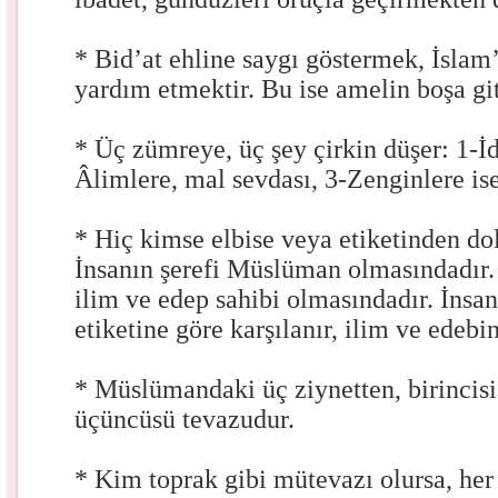
* Bid’at ehline saygı göstermek, İslam
yardım etmektir. Bu ise amelin boşa gi
* Üç zümreye, üç şey çirkin düşer: 1-İda
Âlimlere, mal sevdası, 3-Zenginlere ise
* Hiç kimse elbise veya etiketinden d
İnsanın şerefi Müslüman olmasındadır.
ilim ve edep sahibi olmasındadır. İnsanl
etiketine göre karşılanır, ilim ve edebi
* Müslümandaki üç ziynetten, birincisi 
üçüncüsü tevazudur.
* Kim toprak gibi mütevazı olursa, her