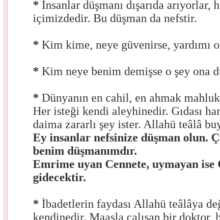
*
İnsanlar düşmanı dışarıda arıyorlar,
içimizdedir. Bu düşman da nefstir.
*
Kim kime, neye güvenirse, yardımı o
*
Kim neye benim demişse o şey ona d
*
Dünyanın en cahil, en ahmak mahluku,
Her isteği kendi aleyhinedir. Gıdası ha
daima zararlı şey ister. Allahü teâlâ bu
Ey insanlar nefsinize düşman olun. Ç
benim düşmanımdır.
Emrime uyan Cennete, uymayan ise
gidecektir.
*
İbadetlerin faydası Allahü teâlâya de
kendinedir. Maaşla çalışan bir doktor, b