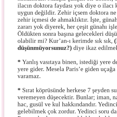
ilacın doktora faydası yok diye o ilac
uygun değildir. Zehir içsem doktora ne 
zehir içmesi de ahmaklıktır. İşte, güna
zararı yok diyerek, her çeşit günahı işle
Öldükten sonra başına gelecekleri düş
olabilir mi? Kur’an-ı kerimde sık sık,
(
düşünmüyorsunuz?)
diye ikaz edilmek
*
Yanlış vasıtaya binen, istediği yere de
yere gider. Mesela Paris’e giden uçağ
varamaz.
*
Sırat köprüsünde herkese 7 şeyden su
veremeyen düşecektir. Bunlar; iman, n
hac, gusül ve kul hakkındandır. Yedinc
gelebilmek çok zordur. Yedinci soru da