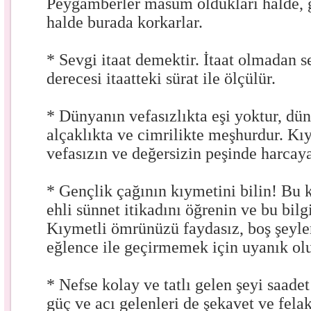
Peygamberler masum oldukları halde, 
halde burada korkarlar.
* Sevgi itaat demektir. İtaat olmadan 
derecesi itaatteki sürat ile ölçülür.
* Dünyanın vefasızlıkta eşi yoktur, dün
alçaklıkta ve cimrilikte meşhurdur. K
vefasızın ve değersizin peşinde harcaya
* Gençlik çağının kıymetini bilin! Bu 
ehli sünnet itikadını öğrenin ve bu bil
Kıymetli ömrünüzü faydasız, boş şeyle
eğlence ile geçirmemek için uyanık ol
* Nefse kolay ve tatlı gelen şeyi saade
güç ve acı gelenleri de şekavet ve fel