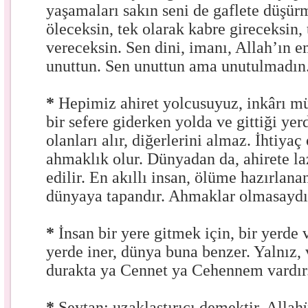
yaşamaları sakın seni de gaflete düşür
öleceksin, tek olarak kabre gireceksin,
vereceksin. Sen dini, imanı, Allah’ın e
unuttun. Sen unuttun ama unutulmadın
*
Hepimiz ahiret yolcusuyuz, inkârı m
bir sefere giderken yolda ve gittiği ye
olanları alır, diğerlerini almaz. İhtiy
ahmaklık olur. Dünyadan da, ahirete la
edilir. En akıllı insan, ölüme hazırlan
dünyaya tapandır. Ahmaklar olmasaydı
*
İnsan bir yere gitmek için, bir yerde 
yerde iner, dünya buna benzer. Yalnız, 
durakta ya Cennet ya Cehennem vardır
*
Şeytan; uzaklaştırıcı demektir. Allah