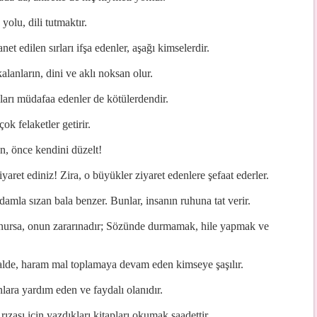
olu, dili tutmaktır.
t edilen sırları ifşa edenler, aşağı kimselerdir.
lanların, dini ve aklı noksan olur.
ları müdafaa edenler de kötülerdendir.
ok felaketler getirir.
n, önce kendini düzelt!
iyaret ediniz! Zira, o büyükler ziyaret edenlere şefaat ederler.
amla sızan bala benzer. Bunlar, insanın ruhuna tat verir.
unursa, onun zararınadır; Sözünde durmamak, hile yapmak ve
halde, haram mal toplamaya devam eden kimseye şaşılır.
lara yardım eden ve faydalı olanıdır.
rızası için yazdıkları kitapları okumak saadettir.