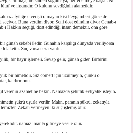
 sevgisi arttıkça, nefsinden soğumaya, nefret etmeye başlar. Bu
lütuf ve ihsanıdır. O kulunu sevdiğinin alametidir.
kalmaz. İyiliğe elverişli olmayan kişi Peygamberi görse de
 seçiyor. Buna verdim diyor. Seni dost edindim diyor Cenab-ı
Hakkın seçtiği, dost edindiği insan demektir, ona göre
 bir günah sebebi iledir. Günahın karşılığı dünyada veriliyorsa
e felakettir. Suç varsa ceza vardır.
ilik, bir hayır işlemeli. Sevap gelir, günah gider. Birbirini
yük bir nimetidir. Siz cömert için üzülmeyin, çünkü o
tar, kaldırır onu.
il verenin azametine bakın. Namazda şehitlik evliyalık isteyin.
nimetin şükrü uşurla verilir. Malın, paranın şükrü, zekatıyla
temizler. Zekatı vermeyen iki suç işlemiş olur:
ereklidir, namaz imanla gitmeye vesile olur.