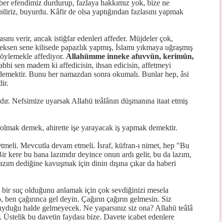
er efendimiz durdurup, fazlaya hakkımız yok, bize ne
iliriz, buyurdu. Kâfir de olsa yaptığından fazlasını yapmak
sını verir, ancak istiğfar edenleri affeder. Müjdeler çok,
ksen sene kilisede papazlık yapmış, İslamı yıkmaya uğraşmış
 söylemekle affediyor.
Allahümme inneke afuvvün, kerimün,
bbi sen madem ki affedicisin, ihsan edicisin, affetmeyi
) demektir. Bunu her namazdan sonra okumalı. Bunlar hep, âsi
ir.
dır. Nefsimize uyarsak Allahü teâlânın düşmanına itaat etmiş
 olmak demek, ahirette işe yarayacak iş yapmak demektir.
tmeli. Mevcutla devam etmeli. İsraf, küfran-ı nimet, hep "Bu
Bir kere bu bana lazımdır deyince onun ardı gelir, bu da lazım,
azım dediğine kavuşmak için dinin dışına çıkar da haberi
ir suç olduğunu anlamak için çok sevdiğinizi mesela
p, ben çağırınca gel deyin. Çağırın çağırın gelmesin. Siz
duyduğu halde gelmeyecek. Ne yaparsınız siz ona? Allahü teâlâ
. Üstelik bu davetin faydası bize. Davete icabet edenlere