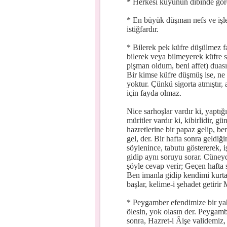
* Herkesi kuyunun dibinde gör
* En büyük düşman nefs ve işle
istiğfardır.
* Bilerek pek küfre düşülmez f
bilerek veya bilmeyerek küfre 
pişman oldum, beni affet) duasın
Bir kimse küfre düşmüş ise, ne 
yoktur. Çünkü sigorta atmıştır, 
için fayda olmaz.
Nice sarhoşlar vardır ki, yaptığ
müritler vardır ki, kibirlidir, 
hazretlerine bir papaz gelip, b
gel, der. Bir hafta sonra geldiğ
söylenince, tabutu göstererek, 
gidip aynı soruyu sorar. Cüneyd-
şöyle cevap verir; Geçen hafta
Ben imanla gidip kendimi kurt
başlar, kelime-i şehadet getirir
* Peygamber efendimize bir yah
ölesin, yok olasın der. Peygamb
sonra, Hazret-i Âişe validemiz, A