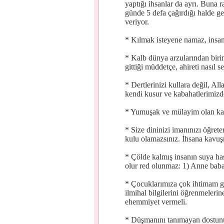
yaptığı ihsanlar da ayrı. Buna 
günde 5 defa çağırdığı halde ge
veriyor.
* Kılmak isteyene namaz, insa
* Kalb dünya arzularından birine
gittiği müddetçe, ahireti nasıl se
* Dertlerinizi kullara değil, All
kendi kusur ve kabahatlerimiz
* Yumuşak ve mülayim olan kaz
* Size dininizi imanınızı öğret
kulu olamazsınız. İhsana kavuş
* Çölde kalmış insanın suya has
olur red olunmaz: 1) Anne baba
* Çocuklarımıza çok ihtimam gö
ilmihal bilgilerini öğrenmelerin
ehemmiyet vermeli.
* Düşmanını tanımayan dostun