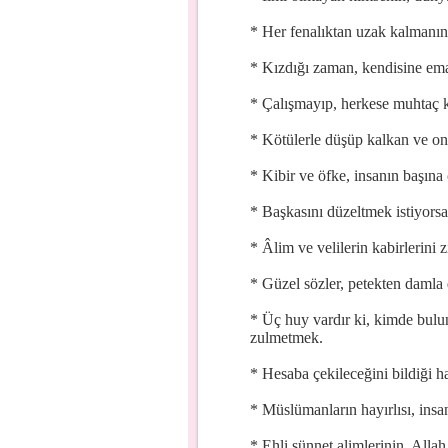
* Her fenalıktan uzak kalmanın y
* Kızdığı zaman, kendisine emane
* Çalışmayıp, herkese muhtaç ka
* Kötülerle düşüp kalkan ve on
* Kibir ve öfke, insanın başına ç
* Başkasını düzeltmek istiyorsa
* Âlim ve velilerin kabirlerini z
* Güzel sözler, petekten damla d
* Üç huy vardır ki, kimde bul
zulmetmek.
* Hesaba çekileceğini bildiği 
* Müslümanların hayırlısı, insan
* Ehli sünnet alimlerinin, Allah 