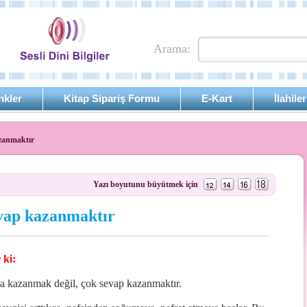
Arama:
nkler
Kitap Sipariş Formu
E-Kart
İlahiler
azanmaktır
Yazı boyutunu büyütmek için
evap kazanmaktır
 ki:
ra kazanmak değil, çok sevap kazanmaktır.