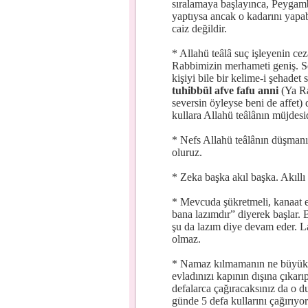
sıralamaya başlayınca, Peygamb
yaptıysa ancak o kadarını yapab
caiz değildir.
* Allahü teâlâ suç işleyenin ceza
Rabbimizin merhameti geniş. Se
kişiyi bile bir kelime-i şehadet
tuhibbül afve fafu
anni
(Ya Ra
seversin öyleyse beni de affet
kullara Allahü teâlânın müjdesid
* Nefs Allahü teâlânın düşmanı
oluruz.
* Zeka başka akıl başka. Akıllı
* Mevcuda şükretmeli, kanaat e
bana lazımdır” diyerek başlar. 
şu da lazım diye devam eder. L
olmaz.
* Namaz kılmamanın ne büyük b
evladınızı kapının dışına çıkarı
defalarca çağıracaksınız da o 
günde 5 defa kullarını çağırıyor