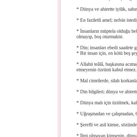
* Dünya ve ahirette iyilik, sabır 
* En faziletli amel; nefsin isted
* İnsanların müptela olduğu bel
olmayıp, boş oturmaktır.
* Din; insanları ebedi saadete g
* Bir insan için, en kötü beş şey
* Allahü teâlâ, başkasına acım
etmeyenin özrünü kabul etmez.
* Mal cimrilerde, silah korkanlar
* Din bilgileri; dünya ve ahiret
* Dünya malı için üzülmek, kalb
* Uğraşmadan ve çalışmadan, C
* Şerefli ve asil kimse, sözünd
* İlmi olmayan kimsenin, dünyad