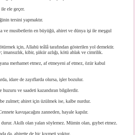
ile ele geçer.
iğinin tersini yapmaktır.
a ve musibetlerin en büyüğü, ahiret ve dünya işi ile meşgul
ötürmek için, Allahü teâlâ tarafından gösterilen yol demektir.
; imansızlık, kibir, şükür azlığı, kötü ahlak ve cimrilik.
ayana merhamet etmez, af etmeyeni af etmez, özür kabul
da, idare de zayıflarda olursa, işler bozulur.
te huzuru ve saadeti kazandıran bilgilerdir.
e zulmet; ahiret için üzülmek ise, kalbe nurdur.
ennete kavuşacağını zanneden, hayale kapılır.
e durur. Akıllı olan yalan söylemez. Mümin olan, gıybet etmez.
a da, ahirette de hiç kıymeti yoktur.