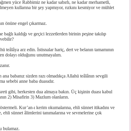
rağmen yüce Rabbimiz ne kadar sabırlı, ne kadar merhametli,
lmeyen kullarına bir şey yapmıyor, rızkını kesmiyor ve mühlet
nın önüne engel çıkarmaz.
 bağlı kaldığı ve geçici lezzetlerden birinin peşine takılıp
vebilir?
ahü teâlâya arz edin. İstisnalar hariç, dert ve belanın tamamının
den dolayı olduğunu unutmayalım.
anır.
en ana babanız sizden razı olmadıkça Allahü teâlânın sevgili
ma sebebi anne baba duasıdır.
reti gibi, herkesten dua almaya bakın. Üç kişinin duası kabul
nın 2) Misafirin 3) Mazlum olanların.
stermeli. Kur’an-ı kerim okumalarına, ehli sünnet itikadını ve
e, ehli sünnet âlimlerini tanımalarına ve sevmelerine çok
u bulamaz.