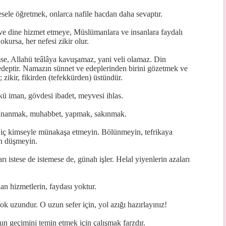
esele öğretmek, onlarca nafile hacdan daha sevaptır.
 ve dine hizmet etmeye, Müslümanlara ve insanlara faydalı
okursa, her nefesi zikir olur.
se, Allahü teâlâya kavuşamaz, yani veli olamaz. Din
edeptir. Namazın sünnet ve edeplerinden birini gözetmek ve
 zikir, fikirden (tefekkürden) üstündür.
ökü iman, gövdesi ibadet, meyvesi ihlas.
: İnanmak, muhabbet, yapmak, sakınmak.
. Hiç kimseyle münakaşa etmeyin. Bölünmeyin, tefrikaya
ın düşmeyin.
ı istese de istemese de, günah işler. Helal yiyenlerin azaları
an hizmetlerin, faydası yoktur.
 uzundur. O uzun sefer için, yol azığı hazırlayınız!
n geçimini temin etmek için çalışmak farzdır.