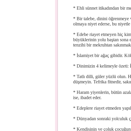
* Ehli sünnet itikadından bir m
* Bir talebe, dinini öğrenmeye
olmaya niyet ederse, bu niyetle 
* Edebe riayet etmeyen hiç kim
büyüklerinin yolu baştan sona 
tenzihi bir mekruhtan sakınmak;
* İslamiyet bir ağaç gibidir. K
* Dinimizin 4 kelimeyle özeti
* Tatlı dilli, güler yüzlü olun
düşmeyin. Tefrika fitnedir, sak
* Haram yiyenlerin, bütün azalar
ise, ibadet eder.
* Edeplere riayet etmeden yapıl
* Dünyadan sonraki yolculuk çok
* Kendisinin ve çoluk çocuğunu