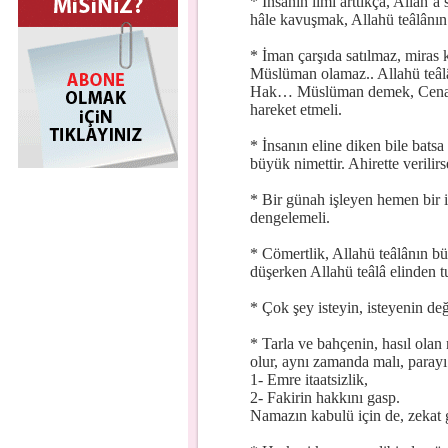
* İnsanın ilmi arttıkça, Allah’a
hâle kavuşmak, Allahü teâlânın 
* İman çarşıda satılmaz, miras 
Müslüman olamaz.. Allahü teâlâ
Hak… Müslüman demek, Cenab-ı 
hareket etmeli.
* İnsanın eline diken bile batsa
büyük nimettir. Ahirette verilirs
* Bir günah işleyen hemen bir iy
dengelemeli.
* Cömertlik, Allahü teâlânın bü
düşerken Allahü teâlâ elinden tu
* Çok şey isteyin, isteyenin değ
* Tarla ve bahçenin, hasıl olan 
olur, aynı zamanda malı, parayı 
1- Emre itaatsizlik,
2- Fakirin hakkını gasp.
Namazın kabulü için de, zekat g