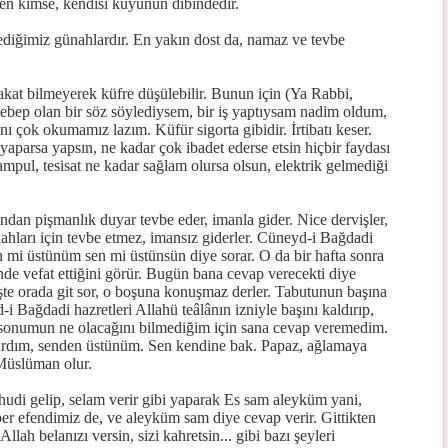
en kimse, kendisi kuyunun dibindedir.
diğimiz günahlardır. En yakın dost da, namaz ve tevbe
akat bilmeyerek küfre düşülebilir. Bunun için (Ya Rabbi,
sebep olan bir söz söylediysem, bir iş yaptıysam nadim oldum,
ı çok okumamız lazım. Küfür sigorta gibidir. İrtibatı keser.
yaparsa yapsın, ne kadar çok ibadet ederse etsin hiçbir faydası
ampul, tesisat ne kadar sağlam olursa olsun, elektrik gelmediği
ından pişmanlık duyar tevbe eder, imanla gider. Nice dervişler,
günahları için tevbe etmez, imansız giderler. Cüneyd-i Bağdadi
en mi üstünüm sen mi üstünsün diye sorar. O da bir hafta sonra
inde vefat ettiğini görür. Bugün bana cevap verecekti diye
işte orada git sor, o boşuna konuşmaz derler. Tabutunun başına
i Bağdadi hazretleri Allahü teâlânın izniyle başını kaldırıp,
 sonumun ne olacağını bilmediğim için sana cevap veremedim.
ardım, senden üstünüm. Sen kendine bak. Papaz, ağlamaya
 Müslüman olur.
udi gelip, selam verir gibi yaparak Es sam aleyküm yani,
er efendimiz de, ve aleyküm sam diye cevap verir. Gittikten
llah belanızı versin, sizi kahretsin... gibi bazı şeyleri