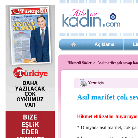
Açıklama
Li
Hikmetli Sözler
>
Asıl marifet çok sevap k
Yazıcı için
Asıl marifet çok s
Hikmet ehli zatlar buyuruyor
* Dünyada asıl marifet, çok pa