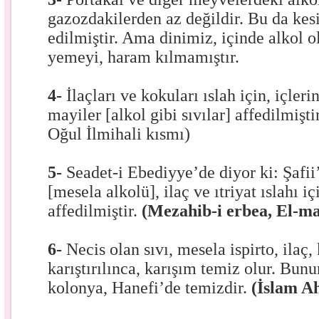
gazozdakilerden az değildir. Bu da kesi
edilmiştir. Ama dinimiz, içinde alkol
yemeyi, haram kılmamıştır.
4-
İlaçları ve kokuları ıslah için, içler
mayiler [alkol gibi sıvılar] affedilmiştir
Oğul İlmihali kısmı)
5-
Seadet-i Ebediyye’de diyor ki: Şafii’
[mesela alkolü], ilaç ve ıtriyat ıslahı 
affedilmiştir.
(Mezahib-i erbea, El-ma
6-
Necis olan sıvı, mesela ispirto, ilaç,
karıştırılınca, karışım temiz olur. Bunu
kolonya, Hanefi’de temizdir.
(İslam Ah