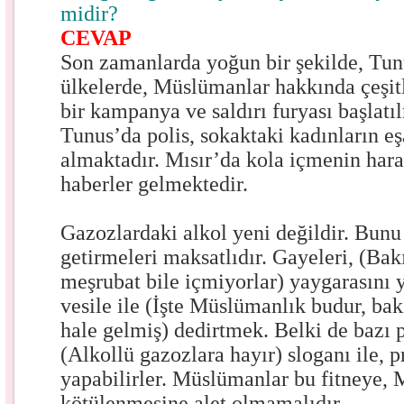
midir?
CEVAP
Son zamanlarda yoğun bir şekilde, Tunu
ülkelerde, Müslümanlar hakkında çeşitl
bir kampanya ve saldırı furyası başlatıl
Tunus’da polis, sokaktaki kadınların e
almaktadır. Mısır’da kola içmenin har
haberler gelmektedir.
Gazozlardaki alkol yeni değildir. Bunu
getirmeleri maksatlıdır. Gayeleri, (B
meşrubat bile içmiyorlar) yaygarasını 
vesile ile (İşte Müslümanlık budur, b
hale gelmiş) dedirtmek. Belki de bazı p
(Alkollü gazozlara hayır) sloganı ile, p
yapabilirler. Müslümanlar bu fitneye,
kötülenmesine alet olmamalıdır.