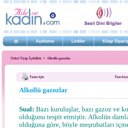
Açıklama
Linkler
Kitap Sipari
Neleri Yiyip İçebiliriz
>
Alkollü gazozlar
Yazıcı için
Yazı boy
Alkollü gazozlar
Sual:
Bazı kuruluşlar, bazı gazoz ve ko
olduğunu tespit etmiştir. Alkolün daml
olduğuna göre, böyle meşrubatları içm