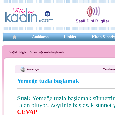
Açıklama
Linkler
Kitap Sipari
Sağlık Bilgileri
>
Yemeğe tuzla başlamak
Yazıcı için
Yazı boy
Yemeğe tuzla başlamak
Sual:
Yemeğe tuzla başlamak sünnettir.
falan oluyor. Zeytinle başlasak sünnet
CEVAP