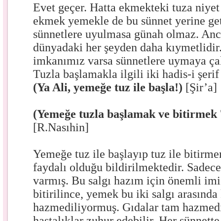
Evet geçer. Hatta ekmekteki tuza niyet
ekmek yemekle de bu sünnet yerine get
sünnetlere uyulmasa günah olmaz. Anc
dünyadaki her şeyden daha kıymetlidi
imkanımız varsa sünnetlere uymaya çal
Tuzla başlamakla ilgili iki hadis-i şeri
(Ya Ali, yemeğe tuz ile başla!)
[Şir’a]
(Yemeğe tuzla başlamak ve bitirmek 70
[R.Nasıhin]
Yemeğe tuz ile başlayıp tuz ile bitirme
faydalı olduğu bildirilmektedir. Sadece 
varmış. Bu salgı hazım için önemli imiş
bitirilince, yemek bu iki salgı arasında
hazmediliyormuş. Gıdalar tam hazmedi
hastalıklar zuhur edebilir. Her sünnett