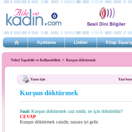
Açıklama
Linkler
Kitap Sipari
Neleri Yapabilir ve Kullanabiliriz
>
Kurşun döktürmek
Yazıcı için
Yazı boy
Kurşun döktürmek
Sual:
Kurşun döktürmek caiz midir, ne için döktürülür?
CEVAP
Kurşun döktürmek caizdir, nazara iyi gelir.