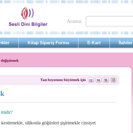
Arama:
nkler
Kitap Sipariş Formu
E-Kart
İlahiler
 değiştirmek
Yazı boyutunu büyütmek için
ek
 midir?
 kestirmekle, silikonla göğüsleri şişirtmekle cinsiyet