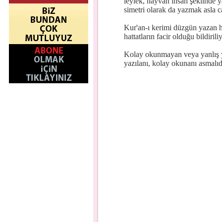
leylek, hayvan insan şeklinde 
simetri olarak da yazmak asla ca
Kur'an-ı kerimi düzgün yazan h
hattatların facir olduğu bildirili
Kolay okunmayan veya yanlış y
yazılanı, kolay okunanı asmalıd