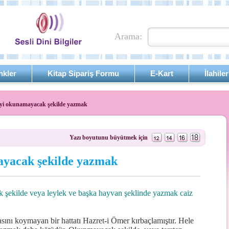
Arama:
nkler
Kitap Sipariş Formu
E-Kart
İlahiler
yi okunamayacak şekilde yazmak
Yazı boyutunu büyütmek için
yacak şekilde yazmak
şekilde veya leylek ve başka hayvan şeklinde yazmak caiz
sını koymayan bir hattatı Hazret-i Ömer kırbaçlamıştır. Hele