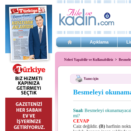
Açıklama
Li
Neleri Yapabilir ve Kullanabiliriz
>
Besmele
Yazıcı için
Besmeleyi okunama
Sual:
Besmeleyi okunamayacak 
mi?
CEVAP
Caiz değildir.
(B)
harfinin nokta