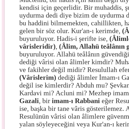
kendisi için geçerlidir. Bir muhaddis, 
uydurma dedi diye bizim de uydurma 
bu haddini bilmemekten, cahillikten, ha
gelen bir söz olur. Kur'an-ı kerimde,
(Â
buyuruluyor. Hadis-i şerifte ise,
(Âliml
vârisleridir)
,
(Âlim, Allahü teâlânın 
buyuruluyor. Allahü teâlânın güvendiği
dediği vârisi olan âlimler kimdir? Muha
ve fakihler değil midir? Resulullah ef
(Vârislerim)
dediği âlimler İmam-ı Ga
değil ise kimlerdir? Abduh mu? Şevkan
Kardavi mi? Acluni mi? Mezhep imaml
Gazali
, bir
imam-ı Rabbani
eğer Resul
ise, başka bir tane vâris gösterilemez. 
Resulünün vârisi olan âlimlere güvenm
yalan söyleyeceğini veya Kur'an-ı keri