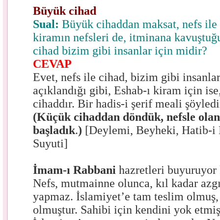
Büyük cihad
Sual:
Büyük cihaddan maksat, nefs ile 
kiramın nefsleri de, itminana kavuştuğu
cihad bizim gibi insanlar için midir?
CEVAP
Evet, nefs ile cihad, bizim gibi insanla
açıklandığı gibi, Eshab-ı kiram için is
cihaddır. Bir hadis-i şerif meali şöyledi
(Küçük cihaddan döndük, nefsle ola
başladık
.
)
[Deylemi, Beyheki, Hatib-i B
Suyuti]
İmam-ı Rabbani
hazretleri buyuruyor 
Nefs, mutmainne olunca, kıl kadar azgın
yapmaz. İslamiyet’e tam teslim olmuş,
olmuştur. Sahibi için kendini yok etmiş