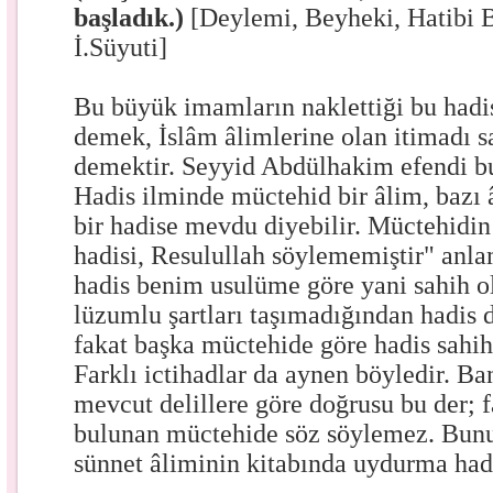
başladık.)
[Deylemi, Beyheki, Hatibi B
İ.Süyuti]
Bu büyük imamların naklettiği bu hadi
demek, İslâm âlimlerine olan itimadı 
demektir. Seyyid Abdülhakim efendi b
Hadis ilminde müctehid bir âlim, bazı 
bir hadise mevdu diyebilir. Müctehidi
hadisi, Resulullah söylememiştir" anla
hadis benim usulüme göre yani sahih o
lüzumlu şartları taşımadığından hadis 
fakat başka müctehide göre hadis sahih 
Farklı ictihadlar da aynen böyledir. B
mevcut delillere göre doğrusu bu der; f
bulunan müctehide söz söylemez. Bunun
sünnet âliminin kitabında uydurma had