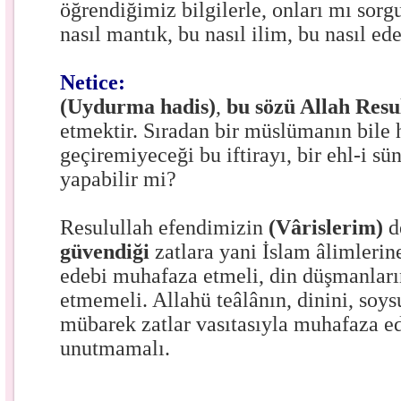
öğrendiğimiz bilgilerle, onları mı sor
nasıl mantık, bu nasıl ilim, bu nasıl ed
Netice:
(Uydurma hadis)
,
bu sözü Allah Resu
etmektir. Sıradan bir müslümanın bile 
geçiremiyeceği bu iftirayı, bir ehl-i sü
yapabilir mi?
Resulullah efendimizin
(Vârislerim)
d
güvendiği
zatlara yani İslam âlimlerin
edebi muhafaza etmeli, din düşmanları
etmemeli. Allahü teâlânın, dinini, soys
mübarek zatlar vasıtasıyla muhafaza ed
unutmamalı.