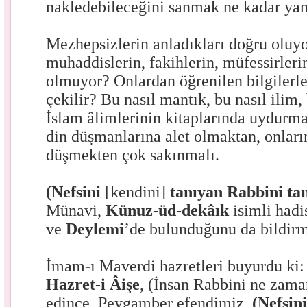
nakledebileceğini sanmak ne kadar yanl
Mezhepsizlerin anladıkları doğru oluyo
muhaddislerin, fakihlerin, müfessirleri
olmuyor? Onlardan öğrenilen bilgilerle
çekilir? Bu nasıl mantık, bu nasıl ilim,
İslam âlimlerinin kitaplarında uydurma
din düşmanlarına alet olmaktan, onları
düşmekten çok sakınmalı.
(Nefsini
[kendini]
tanıyan Rabbini tan
Münavi,
Künuz-üd-dekâık
isimli hadi
ve
Deylemi
’de bulunduğunu da bildirm
İmam-ı Maverdi hazretleri buyurdu ki:
Hazret-i Âişe
, (İnsan Rabbini ne zaman
edince, Peygamber efendimiz,
(Nefsin