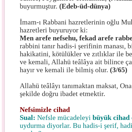
buyurmuştur.
(Edeb-üd-dünya)
İmam-ı Rabbani hazretlerinin oğlu
hazretleri buyuruyor ki:
Men arefe nefsehu, fekad arefe rabb
rabbini tanır hadis-i şerifinin manası, 
hakikatini, kötülükler ve zıtlıklar ile b
ve kemali, Allahü teâlâya ait bilince ça
hayır ve kemali ile bilmiş olur.
(3/65)
Allahü teâlâyı tanımaktan maksat, Ona
şekilde doğru ibadet etmektir.
Nefsimizle cihad
Sual:
Nefsle mücadeleyi
büyük cihad
uydurma diyorlar. Bu hadis-i şerif, had