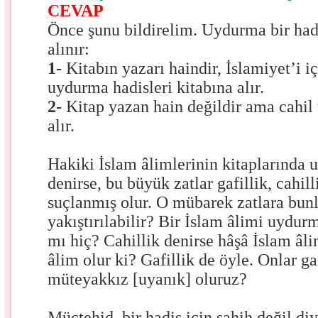
CEVAP
Önce şunu bildirelim. Uydurma bir hadi
alınır:
1-
Kitabın yazarı haindir, İslamiyet’i i
uydurma hadisleri kitabına alır.
2-
Kitap yazan hain değildir ama cahil 
alır.
Hakiki İslam âlimlerinin kitaplarında 
denirse, bu büyük zatlar gafillik, cahil
suçlanmış olur. O mübarek zatlara bunl
yakıştırılabilir? Bir İslam âlimi uydurm
mı hiç? Cahillik denirse hâşâ İslam âli
âlim olur ki? Gafillik de öyle. Onlar gaf
müteyakkız [uyanık] oluruz?
Müctehid, bir hadis için sahih değil diy