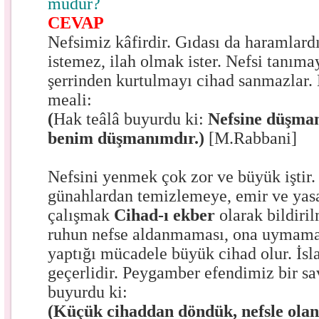
mudur?
CEVAP
Nefsimiz kâfirdir. Gıdası da haramlard
istemez, ilah olmak ister. Nefsi tanıma
şerrinden kurtulmayı cihad sanmazlar. B
meali:
(
Hak teâlâ buyurdu ki:
Nefsine düşman
benim düşmanımdır.)
[M.Rabbani]
Nefsini yenmek çok zor ve büyük iştir.
günahlardan temizlemeye, emir ve ya
çalışmak
Cihad-ı ekber
olarak bildiril
ruhun nefse aldanmaması, ona uymaması
yaptığı mücadele büyük cihad olur. İsl
geçerlidir. Peygamber efendimiz bir s
buyurdu ki:
(Küçük cihaddan döndük, nefsle ola