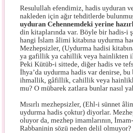
Resulullah efendimiz, hadis uyduran v
nakleden için ağır tehditlerde bulunm
uyduran Cehennemdeki yerine hazırl
din kitaplarında var. Böyle bir hadis-i ş
hangi İslam âlimi kitabına uydurma had
Mezhepsizler, (Uydurma hadisi kitabın
ya gafillik ya cahillik veya hainlikten il
Peki Kütüb-i sittede, diğer hadis ve tef
İhya’da uydurma hadis var denirse, bu 
ihmallik, gâfillik, cahillik veya hainl
mu? O mübarek zatlara bunlar nasıl yakı
Mısırlı mezhepsizler, (Ehl-i sünnet âli
uydurma hadis çoktur) diyorlar. Mezheps
oluyor da, mezhep imamlarının, İmam-
Rabbaninin sözü neden delil olmuyor?