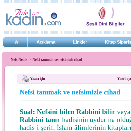
Açıklama
Linkler
Kitap Sipari
Nefs Nedir
>
Nefsi tanımak ve nefsimizle cihad
Yazıcı için
Yazı boy
Nefsi tanımak ve nefsimizle cihad
Sual:
Nefsini bilen Rabbini bilir
vey
Rabbini tanır
hadisinin uydurma olduğ
hadis-i şerif, İslam âlimlerinin kitapla