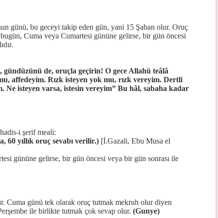
nun günü, bu geceyi takip eden gün, yani 15 Şaban olur. Oruç
r bugün, Cuma veya Cumartesi gününe gelirse, bir gün öncesi
ıdır.
e, gündüzünü de, oruçla geçirin! O gece Allahü teâlâ
u, affedeyim. Rızk isteyen yok mu, rızk vereyim. Dertli
m. Ne isteyen varsa, istesin vereyim” Bu hâl, sabaha kadar
hadis-i şerif meali:
 60 yıllık oruç sevabı verilir.)
[İ.Gazali, Ebu Musa el
i gününe gelirse, bir gün öncesi veya bir gün sonrası ile
ir. Cuma günü tek olarak oruç tutmak mekruh olur diyen
Perşembe ile birlikte tutmak çok sevap olur.
(Gunye)