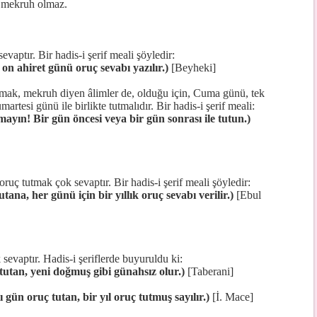
a mekruh olmaz.
aptır. Bir hadis-i şerif meali şöyledir:
on ahiret günü oruç sevabı yazılır.)
[Beyheki]
mak, mekruh diyen âlimler de, olduğu için, Cuma günü, tek
rtesi günü ile birlikte tutmalıdır. Bir hadis-i şerif meali:
yın! Bir gün öncesi veya bir gün sonrası ile tutun.)
uç tutmak çok sevaptır. Bir hadis-i şerif meali şöyledir:
utana, her günü için bir yıllık oruç sevabı verilir.)
[Ebul
sevaptır. Hadis-i şeriflerde buyuruldu ki:
 tutan, yeni doğmuş gibi günahsız olur.)
[Taberani]
 gün oruç tutan, bir yıl oruç tutmuş sayılır.)
[İ. Mace]