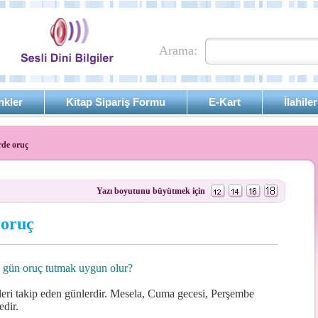
Arama:
nkler
Kitap Sipariş Formu
E-Kart
İlahiler
de oruç
Yazı boyutunu büyütmek için
 oruç
 gün oruç tutmak uygun olur?
eri takip eden günlerdir. Mesela, Cuma gecesi, Perşembe
dir.