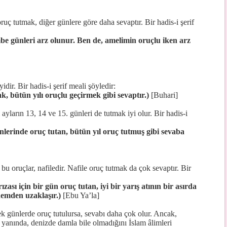
uç tutmak, diğer günlere göre daha sevaptır. Bir hadis-i şerif
be günleri arz olunur. Ben de, amelimin oruçlu iken arz
dir. Bir hadis-i şerif meali şöyledir:
, bütün yılı oruçlu geçirmek gibi sevaptır.)
[Buhari]
arın 13, 14 ve 15. günleri de tutmak iyi olur. Bir hadis-i
nlerinde oruç tutan, bütün yıl oruç tutmuş gibi sevaba
u oruçlar, nafiledir. Nafile oruç tutmak da çok sevaptır. Bir
zası için bir gün oruç tutan, iyi bir yarış atının bir asırda
emden uzaklaşır.)
[Ebu Ya’la]
k günlerde oruç tutulursa, sevabı daha çok olur. Ancak,
z yanında, denizde damla bile olmadığını İslam âlimleri