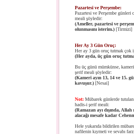
Pazartesi ve Perşembe:
Pazartesi ve Perşembe günleri or
meali şöyledir:
(Ameller, pazartesi ve perşem
olunmasını isterim.)
[Tirmizi]
Her Ay 3 Gün Oruç:
Her ay 3 gün oruç tutmak çok iyi
(Her ayda, üç gün oruç tutmak
Bu üç günü mümkünse, kameri ayl
şerif meali şöyledir:
(Kameri ayın 13, 14 ve 15. gü
kavuşur.)
[Nesai]
Not:
Mübarek günlerde tutulan b
hadis-i şerif meali:
(Ramazan ayı dışında, Allah rı
alacağı mesafe kadar Cehenn
Hele yukarıda bildirilen mübare
nafilenin kıymeti ve sevabı far