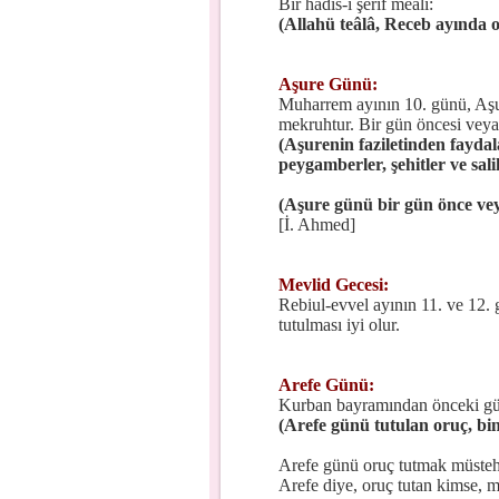
Bir hadis-i şerif meali:
(Allahü teâlâ, Receb ayında o
Aşure Günü:
Muharrem ayının 10. günü, Aşu
mekruhtur. Bir gün öncesi veya so
(Aşurenin faziletinden fayda
peygamberler, şehitler ve sal
(Aşure günü bir gün önce vey
[İ. Ahmed]
Mevlid Gecesi:
Rebiul-evvel ayının 11. ve 12. 
tutulması iyi olur.
Arefe Günü:
Kurban bayramından önceki gündü
(Arefe günü tutulan oruç, bi
Arefe günü oruç tutmak müsteh
Arefe diye, oruç tutan kimse, 