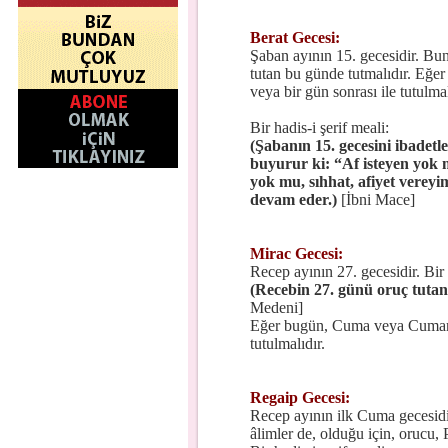
Berat Gecesi:
Şaban ayının 15. gecesidir. Bu
tutan bu günde tutmalıdır. Eğe
veya bir gün sonrası ile tutulmal
Bir hadis-i şerif meali:
(Şabanın 15. gecesini ibadetl
buyurur ki: “Af isteyen yok m
yok mu, sıhhat, afiyet vereyi
devam eder.)
[İbni Mace]
Mirac Gecesi:
Recep ayının 27. gecesidir. Bir 
(Recebin 27. günü oruç tutana,
Medeni]
Eğer bugün, Cuma veya Cumartes
tutulmalıdır.
Regaip Gecesi:
Recep ayının ilk Cuma gecesid
âlimler de, olduğu için, orucu, 