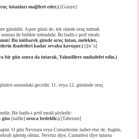
ruç tutanları mağfiret eder.)
[Gunye]
re günüdür. Aşure günü de, tek olarak oruç tutmak
nrası ile birlikte tutmalıdır. İki hadis-i şerif meali:
lanın! Bu mübarek günde oruç tutan, melekler,
ihlerin ibadetleri kadar sevaba kavuşur.)
[Şir’a]
a bir gün sonra da tutarak, Yahudilere muhalefet edin.)
günleri arasındaki gecedir. 11. veya 12. gününde oruç
r. Bir hadis-i şerif meali şöyledir:
n gün
[nafile]
oruca bedeldir.)
[Taberani]
aptır. O gün Nevruza veya Cumartesine isabet etse de, bugün,
mekruh işlemiş olmaz. Nevruz diye, Cumartesi diye tutarsa