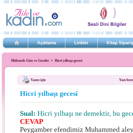
Açıklama
Linkler
Kitap Sipari
Mübarek Gün ve Geceler
>
Hicri yılbaşı gecesi
Yazıcı için
Yazı boy
Hicri yılbaşı gecesi
Sual:
Hicri yılbaşı ne demektir, bu ge
CEVAP
Peygamber efendimiz Muhammed aleyh