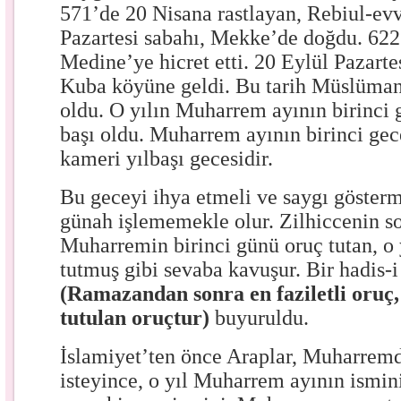
571’de 20 Nisana rastlayan, Rebiul-evv
Pazartesi sabahı, Mekke’de doğdu. 62
Medine’ye hicret etti. 20 Eylül Pazart
Kuba köyüne geldi. Bu tarih Müslümanl
oldu. O yılın Muharrem ayının birinci 
başı oldu. Muharrem ayının birinci ge
kameri yılbaşı gecesidir.
Bu geceyi ihya etmeli ve saygı gösterm
günah işlememekle olur. Zilhiccenin s
Muharremin birinci günü oruç tutan, o
tutmuş gibi sevaba kavuşur. Bir hadis-i 
(Ramazandan sonra en faziletli oru
tutulan oruçtur)
buyuruldu.
İslamiyet’ten önce Araplar, Muharrem
isteyince, o yıl Muharrem ayının ismini