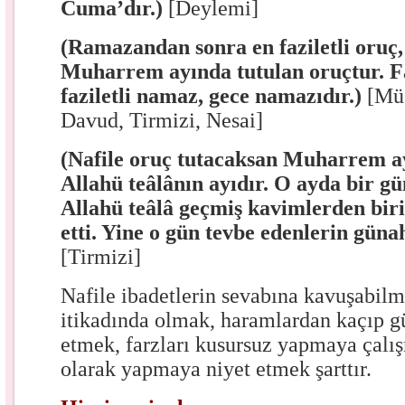
Cuma’dır.)
[Deylemi]
(Ramazandan sonra en faziletli oruç,
Muharrem ayında tutulan oruçtur. F
faziletli namaz, gece namazıdır.)
[Müs
Davud, Tirmizi, Nesai]
(Nafile oruç tutacaksan Muharrem ay
Allahü teâlânın ayıdır. O ayda bir g
Allahü teâlâ geçmiş kavimlerden biri
etti. Yine o gün tevbe edenlerin günah
[Tirmizi]
Nafile ibadetlerin sevabına kavuşabilme
itikadında olmak, haramlardan kaçıp g
etmek, farzları kusursuz yapmaya çalı
olarak yapmaya niyet etmek şarttır.