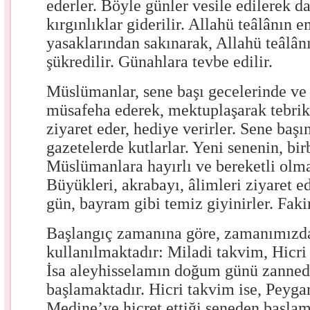
ederler. Böyle günler vesile edilerek da
kırgınlıklar giderilir. Allahü teâlânın 
yasaklarından sakınarak, Allahü teâlân
şükredilir. Günahlara tevbe edilir.
Müslümanlar, sene başı gecelerinde ve
müsafeha ederek, mektuplaşarak tebrikle
ziyaret eder, hediye verirler. Sene başı
gazetelerde kutlarlar. Yeni senenin, bir
Müslümanlara hayırlı ve bereketli olmas
Büyükleri, akrabayı, âlimleri ziyaret ed
gün, bayram gibi temiz giyinirler. Fakir
Başlangıç zamanına göre, zamanımızda
kullanılmaktadır: Miladi takvim, Hicri
İsa aleyhisselamın doğum günü zanne
başlamaktadır. Hicri takvim ise, Peyg
Medine’ye hicret ettiği seneden başlam