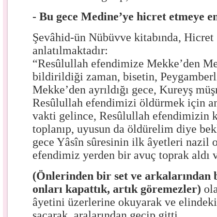
- Bu gece Medine’ye hicret etmeye e
Şevâhid-ün Nübüvve kitabında, Hicret 
anlatılmaktadır:
“Resûlullah efendimize Mekke’den Med
bildirildiği zaman, bisetin, Peygamberli
Mekke’den ayrıldığı gece, Kureyş müşri
Resûlullah efendimizi öldürmek için an
vakti gelince, Resûlullah efendimizin 
toplanıp, uyusun da öldürelim diye bek
gece Yâsîn sûresinin ilk âyetleri nazil 
efendimiz yerden bir avuç toprak aldı 
(Önlerinden bir set ve arkalarından b
onları kapattık, artık göremezler)
ola
âyetini üzerlerine okuyarak ve elindeki
saçarak, aralarından geçip gitti.