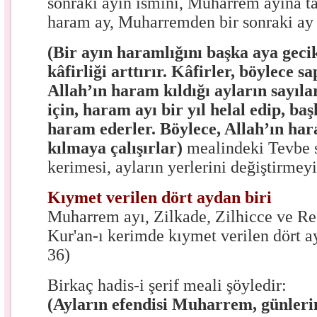
sonraki ayın ismini, Muharrem ayına ta
haram ay, Muharremden bir sonraki ay 
(Bir ayın haramlığını başka aya gec
kâfirliği arttırır. Kâfirler, böylece sa
Allah’ın haram kıldığı ayların sayıl
için, haram ayı bir yıl helal edip, baş
haram ederler. Böylece, Allah’ın har
kılmaya çalışırlar)
mealindeki Tevbe s
kerimesi, ayların yerlerini değiştirmeyi
Kıymet verilen dört aydan biri
Muharrem ayı, Zilkade, Zilhicce ve Re
Kur'an-ı kerimde kıymet verilen dört a
36)
Birkaç hadis-i şerif meali şöyledir:
(Ayların efendisi Muharrem, günlerin