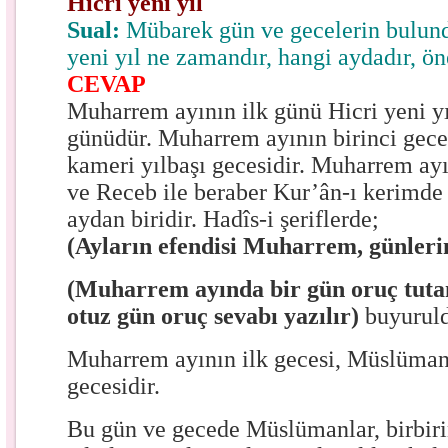
Hicri yeni yıl
Sual:
Mübarek gün ve gecelerin bulun
yeni yıl ne zamandır, hangi aydadır, ö
CEVAP
Muharrem ayının ilk günü Hicri yeni yı
günüdür. Muharrem ayının birinci gec
kameri yılbaşı gecesidir. Muharrem ayı
ve Receb ile beraber Kur’ân-ı kerimde 
aydan biridir. Hadîs-i şeriflerde;
(Ayların efendisi Muharrem, günleri
(Muharrem ayında bir gün oruç tutan
otuz gün oruç sevabı yazılır)
buyurul
Muharrem ayının ilk gecesi, Müslümanl
gecesidir.
Bu gün ve gecede Müslümanlar, birbirin