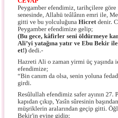
CEVAP
Peygamber efendimiz, tarihçilere göre
senesinde, Allahü teâlânın emri ile, 
gitti ve bu yolculuğuna
Hicret
denir. C
Peygamber efendimize gelip;
(Bu gece, kâfirler seni öldürmeye kar
Ali’yi yatağına yatır ve Ebu Bekir il
et!)
dedi.-
Hazreti Ali o zaman yirmi üç yaşında 
efendimize;
“Bin canım da olsa, senin yoluna fedad
girdi.
Resûlullah efendimiz safer ayının 27.
kapıdan çıkıp, Yasîn sûresinin başında
müşriklerin aralarından geçip gitti. Öğ
Bekir'in evine gidip;