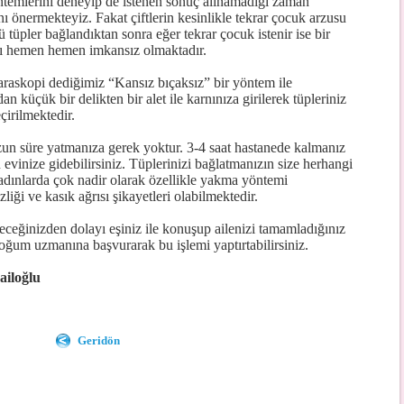
temlerini deneyip de istenen sonuç alınamadığı zaman
nı önermekteyiz. Fakat çiftlerin kesinlikle tekrar çocuk arzusu
üpler bağlandıktan sonra eğer tekrar çocuk istenir ise bir
arı hemen hemen imkansız olmaktadır.
askopi dediğimiz “Kansız bıçaksız” bir yöntem ile
 küçük bir delikten bir alet ile karnınıza girilerek tüpleriniz
çirilmektedir.
un süre yatmanıza gerek yoktur. 3-4 saat hastanede kalmanız
n evinize gidebilirsiniz. Tüplerinizi bağlatmanızın size herhangi
kadınlarda çok nadir olarak özellikle yakma yöntemi
liği ve kasık ağrısı şikayetleri olabilmektedir.
ceğinizden dolayı eşiniz ile konuşup ailenizi tamamladığınız
 doğum uzmanına başvurarak bu işlemi yaptırtabilirsiniz.
ailoğlu
Geridön