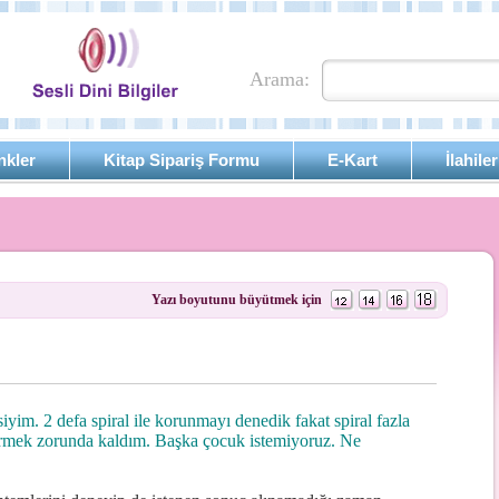
Arama:
nkler
Kitap Sipariş Formu
E-Kart
İlahiler
Yazı boyutunu büyütmek için
yim. 2 defa spiral ile korunmayı denedik fakat spiral fazla
tirmek zorunda kaldım. Başka çocuk istemiyoruz. Ne