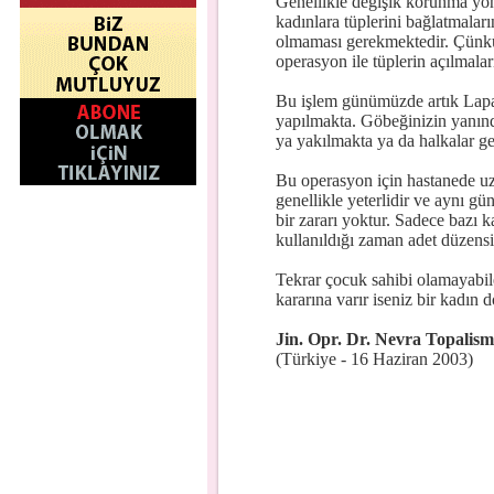
Genellikle değişik korunma yön
kadınlara tüplerini bağlatmaları
olmaması gerekmektedir. Çünkü t
operasyon ile tüplerin açılmal
Bu işlem günümüzde artık Lapar
yapılmakta. Göbeğinizin yanından
ya yakılmakta ya da halkalar ge
Bu operasyon için hastanede uz
genellikle yeterlidir ve aynı gü
bir zararı yoktur. Sadece bazı 
kullanıldığı zaman adet düzensiz
Tekrar çocuk sahibi olamayabile
kararına varır iseniz bir kadın
Jin. Opr. Dr. Nevra Topalism
(Türkiye - 16 Haziran 2003)