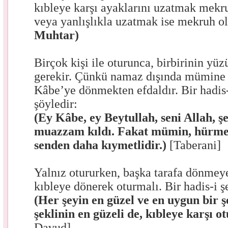
kıbleye karşı ayaklarını uzatmak mekru
veya yanlışlıkla uzatmak ise mekruh 
Muhtar)
Birçok kişi ile oturunca, birbirinin y
gerekir. Çünkü namaz dışında mümine
Kâbe’ye dönmekten efdaldır. Bir hadis-
şöyledir:
(Ey Kâbe, ey Beytullah, seni Allah, 
muazzam kıldı. Fakat mümin, hürm
senden daha kıymetlidir.)
[Taberani]
Yalnız otururken, başka tarafa dönmeye
kıbleye dönerek oturmalı. Bir hadis-i şe
(Her şeyin en güzel ve en uygun bir 
şeklinin en güzeli de, kıbleye karşı o
Davud]