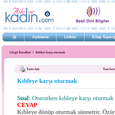
Açıklama
Linkler
Kitap Sipari
Görgü Kuralları
>
Kıbleye karşı oturmak
Yazıcı için
Yazı boy
Kıbleye karşı oturmak
Sual
: Otururken kıbleye karşı oturmak
CEVAP
Kıbleye dönüp oturmak sünnettir. Özür