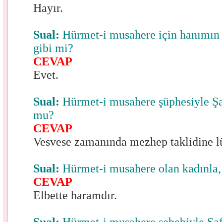
Hayır.
Sual:
Hürmet-i musahere için hanımın s
gibi mi?
CEVAP
Evet.
Sual:
Hürmet-i musahere şüphesiyle Şafi
mu?
CEVAP
Vesvese zamanında mezhep taklidine l
Sual:
Hürmet-i musahere olan kadınla,
CEVAP
Elbette haramdır.