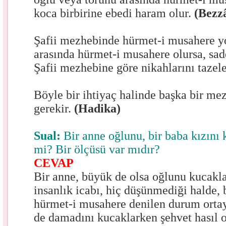
koca birbirine ebedi haram olur.
(Bezz
Şafii mezhebinde hürmet-i musahere yo
arasında hürmet-i musahere olursa, sad
Şafii mezhebine göre nikahlarını tazele
Böyle bir ihtiyaç halinde başka bir mez
gerekir.
(Hadika)
Sual:
Bir anne oğlunu, bir baba kızını 
mi? Bir ölçüsü var mıdır?
CEVAP
Bir anne, büyük de olsa oğlunu kucakl
insanlık icabı, hiç düşünmediği halde, b
hürmet-i musahere denilen durum ortay
de damadını kucaklarken şehvet hasıl o