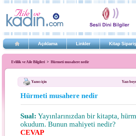
Açıklama
Linkler
Kitap Sipari
Evlilik ve Aile Bilgileri
>
Hürmeti musahere nedir
Yazıcı için
Yazı boy
Hürmeti musahere nedir
Sual:
Yayınlarınızdan bir kitapta, hür
okudum. Bunun mahiyeti nedir?
CEVAP