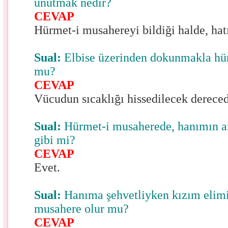
unutmak nedir?
CEVAP
Hürmet-i musahereyi bildiği halde, ha
Sual:
Elbise üzerinden dokunmakla hü
mu?
CEVAP
Vücudun sıcaklığı hissedilecek derecede
Sual:
Hürmet-i musaherede, hanımın a
gibi mi?
CEVAP
Evet.
Sual:
Hanıma şehvetliyken kızım elimi 
musahere olur mu?
CEVAP