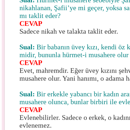
Sual:
Hürmet-i musahere sebebiyle Şaf
nikahlanan, Şafii’ye mi geçer, yoksa s
mı taklit eder?
CEVAP
Sadece nikah ve talakta taklit eder.
Sual:
Bir babanın üvey kızı, kendi öz 
midir, bununla hürmet-i musahere olu
CEVAP
Evet, mahremdir. Eğer üvey kızını şehv
musahere olur. Yani hanımı, o adama h
Sual:
Bir erkekle yabancı bir kadın ara
musahere olunca, bunlar birbiri ile ev
CEVAP
Evlenebilirler. Sadece o erkek, o kadın
evlenemez.