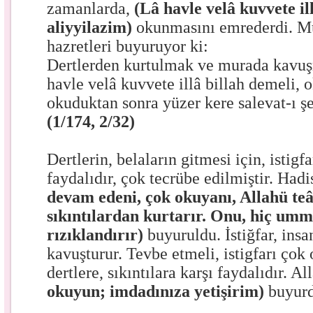
zamanlarda,
(Lâ
havle velâ kuvvete ill
aliyyilazim)
okunmasını emrederdi.
hazretleri buyuruyor ki:
Dertlerden kurtulmak ve murada kavuş
havle velâ kuvvete illâ billah demeli,
okuduktan sonra yüzer kere salevat-ı şe
(1/174, 2/32)
Dertlerin, belaların gitmesi için, istig
faydalıdır, çok tecrübe edilmiştir. Hadis
devam edeni, çok okuyanı, Allahü teâ
sıkıntılardan kurtarır. Onu, hiç um
rızıklandırır)
buyuruldu. İstiğfar, ins
kavuşturur. Tevbe etmeli, istigfarı ço
dertlere, sıkıntılara karşı faydalıdır. Al
okuyun; imdadınıza yetişirim)
buyur