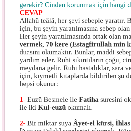
gerekir? Cinden korunmak için hangi d
CEVAP
Allahü teâlâ, her şeyi sebeple yaratır.
için, bu şeyin yaratılmasına sebep olan
Her şeyin yaratılmasında ortak olan m
vermek
,
70 kere (Estagfirullah min k
duasını okumaktır. Bunlar, maddi sebe
yardım eder. Ruhi sıkıntıların çoğu, c
meydana gelir. Ruhi hastalıklar, sara 
için, kıymetli kitaplarda bildirilen şu d
hepsi okunur:
1-
Euzü Besmele ile
Fatiha
suresini o
ile iki
Kul-euzü
okumalı.
2-
Bir miktar suya
Âyet-el kürsi, İhla