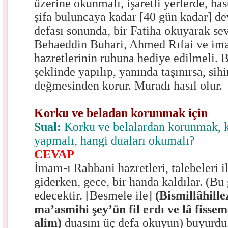
üzerine okunmalı, işaretli yerlerde, ha
şifa buluncaya kadar [40 gün kadar] d
defası sonunda, bir Fatiha okuyarak sev
Behaeddin Buhari, Ahmed Rıfai ve im
hazretlerinin ruhuna hediye edilmeli. 
şeklinde yapılıp, yanında taşınırsa, si
değmesinden korur. Muradı hasıl olur.
Korku ve beladan korunmak için
Sual:
Korku ve belalardan korunmak, k
yapmalı, hangi duaları okumalı?
CEVAP
İmam-ı Rabbani hazretleri, talebeleri il
giderken, gece, bir handa kaldılar. (Bu
edecektir. [Besmele ile]
(Bismillâhille
ma’asmihi şey’ün fil erdı ve lâ fisse
alim)
duasını üç defa okuyun) buyurd