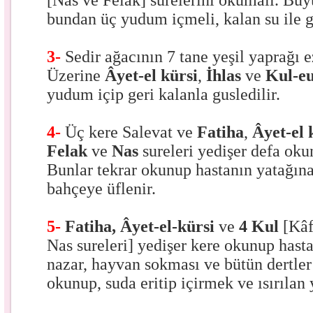
[Nas ve Felak] surelerini okumalı. Bü
bundan üç yudum içmeli, kalan su ile g
3-
Sedir ağacının 7 tane yeşil yaprağı ezi
Üzerine
Âyet-el kürsi
,
İhlas
ve
Kul-e
yudum içip geri kalanla gusledilir.
4-
Üç kere Salevat ve
Fatiha
,
Âyet-el 
Felak
ve
Nas
sureleri yedişer defa oku
Bunlar tekrar okunup hastanın yatağına
bahçeye üflenir.
5-
Fatiha, Âyet-el-kürsi
ve
4 Kul
[Kâf
Nas sureleri]
yedişer kere okunup hasta
nazar, hayvan sokması ve bütün dertler 
okunup, suda eritip içirmek ve ısırılan