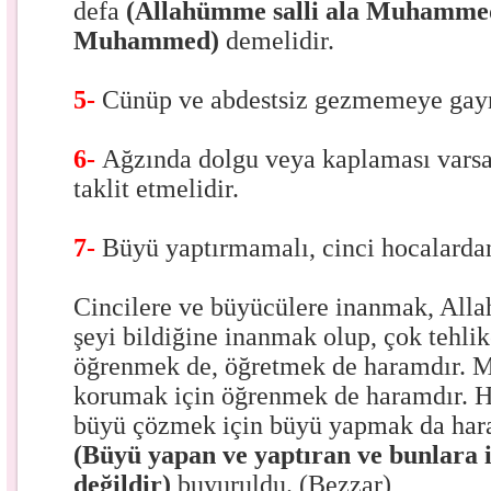
defa
(Allahümme salli ala Muhammedi
Muhammed)
demelidir.
5-
Cünüp ve abdestsiz gezmemeye gayr
6-
Ağzında dolgu veya kaplaması varsa
taklit etmelidir.
7-
Büyü yaptırmamalı, cinci hocalardan
Cincilere ve büyücülere inanmak, Alla
şeyi bildiğine inanmak olup, çok tehli
öğrenmek de, öğretmek de haramdır. M
korumak için öğrenmek de haramdır. Ha
büyü çözmek için büyü yapmak da haram
(Büyü yapan ve yaptıran ve bunlara 
değildir)
buyuruldu. (Bezzar)