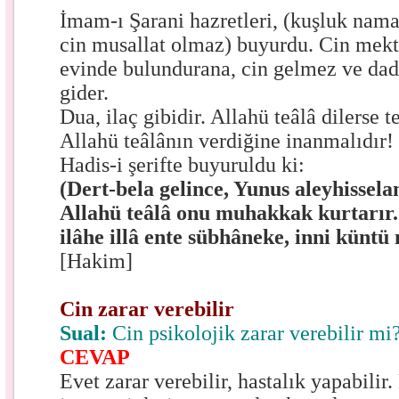
İmam-ı Şarani hazretleri, (kuşluk nam
cin musallat olmaz) buyurdu. Cin mek
evinde bulundurana, cin gelmez ve dad
gider.
Dua, ilaç gibidir. Allahü teâlâ dilerse te
Allahü teâlânın verdiğine inanmalıdır!
Hadis-i şerifte buyuruldu ki:
(Dert-bela gelince, Yunus aleyhissel
Allahü teâlâ onu muhakkak kurtarır
ilâhe illâ ente sübhâneke, inni küntü
[Hakim]
Cin zarar verebilir
Sual:
Cin psikolojik zarar verebilir mi
CEVAP
Evet zarar verebilir, hastalık yapabilir