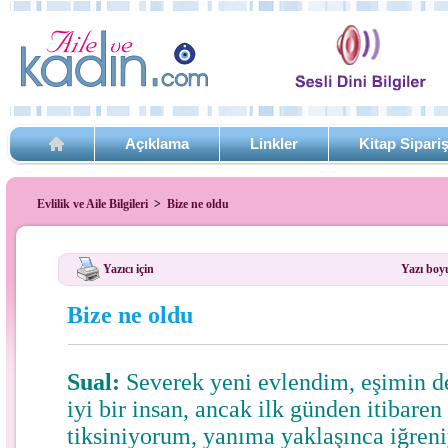
Açıklama
Linkler
Kitap Sipari
Evlilik ve Aile Bilgileri
>
Bize ne oldu
Yazıcı için
Yazı boy
Bize ne oldu
Sual:
Severek yeni evlendim, eşimin de
iyi bir insan, ancak ilk günden itibare
tiksiniyorum, yanıma yaklaşınca iğren