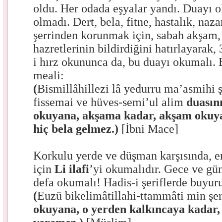
oldu. Her odada eşyalar yandı. Duayı o
olmadı. Dert, bela, fitne, hastalık, naza
şerrinden korunmak için, sabah akşam
hazretlerinin bildirdiğini hatırlayarak,
i hırz okununca da, bu duayı okumalı. B
meali:
(
Bismillâhillezi lâ yedurru ma’asmihi ş
fissemai ve hüves-semi’ul alim
duasını
okuyana, akşama kadar, akşam okuy
hiç bela gelmez.)
[İbni Mace]
Korkulu yerde ve düşman karşısında, 
için
Li ilafi
’yi okumalıdır. Gece ve gü
defa okumalı! Hadis-i şeriflerde buyuru
(
Euzü bikelimâtillahi-ttammâti min şe
okuyana, o yerden kalkıncaya kadar, 