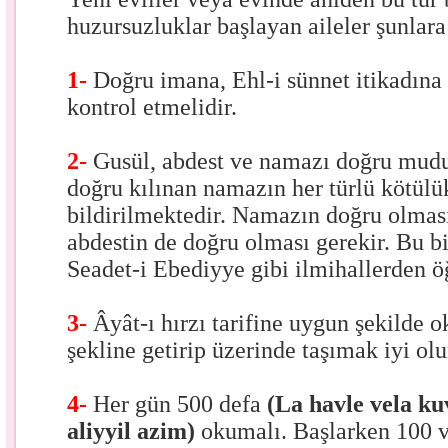
huzursuzluklar başlayan aileler şunlara
1-
Doğru imana, Ehl-i sünnet itikadına
kontrol etmelidir.
2-
Gusül, abdest ve namazı doğru mudu
doğru kılınan namazın her türlü kötül
bildirilmektedir. Namazın doğru olması
abdestin de doğru olması gerekir. Bu b
Seadet-i Ebediyye gibi ilmihallerden ö
3-
Âyât-ı hırzı tarifine uygun şekilde
şekline getirip üzerinde taşımak iyi olu
4-
Her gün 500 defa
(La havle vela kuv
aliyyil azim)
okumalı. Başlarken 100 ve