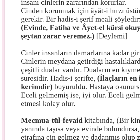
insanı cinlerin zararından korurlar.
Cinden korunmak için âyât-i hırzı üst
gerekir. Bir hadis-i şerif meali şöyledir
(Evinde, Fatiha ve Âyet-el kürsi okuy
şeytan zarar veremez.)
[Deylemi]
Cinler insanların damarlarına kadar giri
Cinlerin meydana getirdiği hastalıkla
çeşitli dualar vardır. Duaların en kıyme
suresidir. Hadis-i şerifte,
(İlaçların en 
kerimdir)
buyuruldu. Hastaya okunursa,
Eceli gelmemiş ise, iyi olur. Eceli gelm
etmesi kolay olur.
Mecmua-tül-fevaid
kitabında, (Bir k
yanında taşısa veya evinde bulundursa
etrafına cin gelmez ve dadanmış olup z