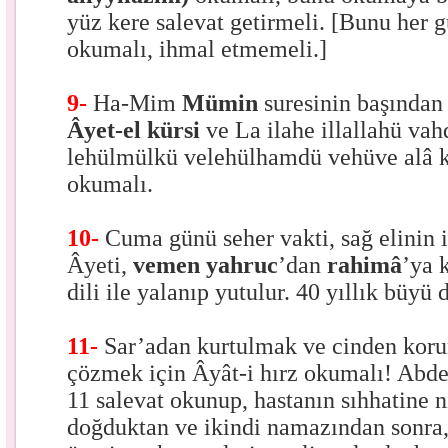
yüz kere salevat getirmeli. [Bunu her
okumalı, ihmal etmemeli.]
9-
Ha-Mim
Mümin
suresinin başında
Âyet-el kürsi
ve La ilahe illallahü vah
lehülmülkü velehülhamdü vehüve alâ kü
okumalı.
10-
Cuma günü seher vakti, sağ elinin i
Âyeti,
vemen yahruc
’dan
rahimâ
’ya 
dili ile yalanıp yutulur. 40 yıllık büyü 
11-
Sar’adan kurtulmak ve cinden kor
çözmek için Âyât-i hırz okumalı! Abdest
11 salevat okunup, hastanın sıhhatine n
doğduktan ve ikindi namazından sonra,