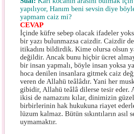
Sual:
Karı kocanın arasını bulmak için 
yapılıyor, Hanım beni sevsin diye böyle
yapmam caiz mi?
CEVAP
İçinde küfre sebep olacak ifadeler yok
bir yazı bulunmazsa caizdir. Caizdir de
itikadını bildirdik. Kime olursa olsun y
değildir. Ancak bunu hiçbir ücret almay
bir insan yapmalı, böyle insan yoksa y
hoca denilen insanlara gitmek caiz değ
veren de Allahü teâlâdır. Yani her musk
gibidir, Allahü teâlâ dilerse tesir eder.
ikisi de namazını kılar, dinimizin güze
birbirlerinin hak hukukuna riayet ederl
lüzum kalmaz. Bütün sıkıntıların asıl s
uymamaktır.