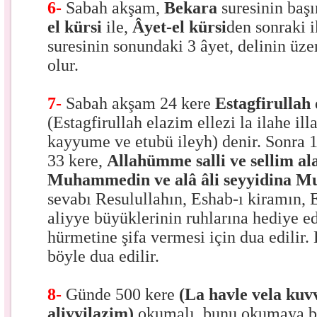
6-
Sabah akşam,
Bekara
suresinin baş
el kürsi
ile,
Âyet-el
kürsi
den sonraki i
suresinin sonundaki 3 âyet, delinin üze
olur.
7-
Sabah akşam 24 kere
Estagfirullah
(Estagfirullah elazim ellezi la ilahe il
kayyume ve etubü ileyh) denir. Sonra 
33 kere,
Allahümme salli ve sellim al
Muhammedin ve alâ âli seyyidina
sevabı Resulullahın, Eshab-ı kiramın, E
aliyye büyüklerinin ruhlarına hediye ed
hürmetine şifa vermesi için dua edilir
böyle dua edilir.
8-
Günde 500 kere
(La havle vela kuvve
aliyyilazim)
okumalı, bunu okumaya ba