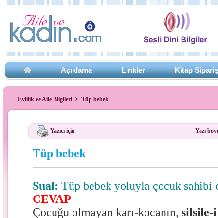
Açıklama
Linkler
Kitap Sipari
Evlilik ve Aile Bilgileri
>
Tüp bebek
Yazıcı için
Yazı boy
Tüp bebek
Sual:
Tüp bebek yoluyla çocuk sahibi 
CEVAP
Çocuğu olmayan karı-kocanın,
silsile-