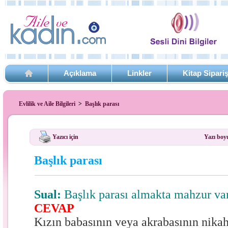
Açıklama
Linkler
Kitap Sipari
Evlilik ve Aile Bilgileri
>
Başlık parası
Yazıcı için
Yazı boy
Başlık parası
Sual:
Başlık parası almakta mahzur va
CEVAP
Kızın babasının veya akrabasının nika