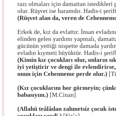
razı olmaları için damattan istedikleri
olur. Rüşvet ise haramdır. Hadis-i şerif
(Rüşvet alan da, veren de Cehennemd
Erkek de, kız da evlattır. İnsan evladı
elinden gelen yardımı yapmalı, damatt
gücünün yettiği nispette damada yardı
evladın kıymeti büyüktür. Hadis-i şerif
(Kimin kız çocukları olur, onların sık
iyi yetiştirir ve dengi ile evlendirirs
onun için Cehenneme perde olur.)
[Ti
(Kız çocuklarını hor görmeyin; çünk
babasıyım.)
[M.Cinan]
(Allahü teâlâdan zahmetsiz çocuk ist
çocukları verdi.)
[Şir’a]