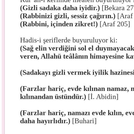
(Gizli sadaka daha iyidir.)
[Bekara 27
(Rabbinizi gizli, sessiz çağırın.)
[Araf
(Rabbini, içinden zikret!)
[Araf 205]
Hadis-i şeriflerde buyuruluyor ki:
(Sağ elin verdiğini sol el duymayacak
veren, Allahü teâlânın himayesine k
(Sadakayı gizli vermek iyilik hazines
(Farzlar hariç, evde kılınan namaz,
kılınandan üstündür.)
[İ. Abidin]
(Farzlar hariç, namazı evde kılın, e
daha hayırlıdır.)
[Buhari]