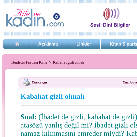
Açıklama
Linkler
Kitap Sipari
İbadetin Faydası Kime
>
Kabahat gizli olmalı
Yazıcı için
Yazı boy
Kabahat gizli olmalı
Sual:
(İbadet de gizli, kabahat de gizli
atasözü yanlış değil mi? İbadet gizli o
namaz kılınmasını emreder miydi? Kab