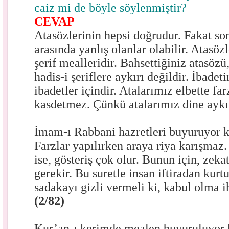
caiz mi de böyle söylenmiştir?
CEVAP
Atasözlerinin hepsi doğrudur. Fakat son
arasında yanlış olanlar olabilir. Atasöz
şerif mealleridir. Bahsettiğiniz atasöz
hadis-i şeriflere aykırı değildir. İbadet
ibadetler içindir. Atalarımız elbette far
kasdetmez. Çünkü atalarımız dine aykı
İmam-ı Rabbani hazretleri buyuruyor k
Farzlar yapılırken araya riya karışmaz.
ise, gösteriş çok olur. Bunun için, zeka
gerekir. Bu suretle insan iftiradan kurt
sadakayı gizli vermeli ki, kabul olma ih
(2/82)
Kur’an-ı kerimde mealen buyuruluyor 