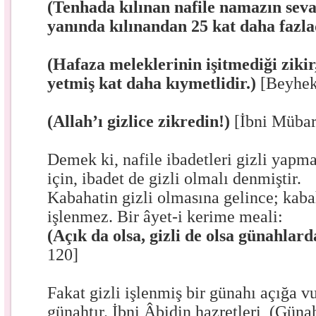
(Tenhada kılınan nafile namazın seva
yanında kılınandan 25 kat daha fazla
(Hafaza meleklerinin işitmediği zikir,
yetmiş kat daha kıymetlidir.)
[Beyhek
(Allah’ı gizlice zikredin!)
[İbni Müba
Demek ki, nafile ibadetleri gizli yapm
için, ibadet de gizli olmalı denmiştir.
Kabahatin gizli olmasına gelince; kabah
işlenmez. Bir âyet-i kerime meali:
(Açık da olsa, gizli de olsa günahlar
120]
Fakat gizli işlenmiş bir günahı açığa 
günahtır. İbni Âbidin hazretleri, (Gün