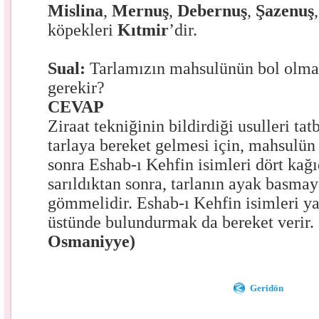
Mislina
,
Mernuş
,
Debernuş
,
Şazenuş
,
köpekleri
Kıtmir
’dir.
Sual:
Tarlamızın mahsulünün bol olma
gerekir?
CEVAP
Ziraat tekniğinin bildirdiği usulleri tat
tarlaya bereket gelmesi için, mahsulün
sonra Eshab-ı Kehfin isimleri dört kağıd
sarıldıktan sonra, tarlanın ayak basma
gömmelidir. Eshab-ı Kehfin isimleri ya
üstünde bulundurmak da bereket verir.
Osmaniyye)
Geridön