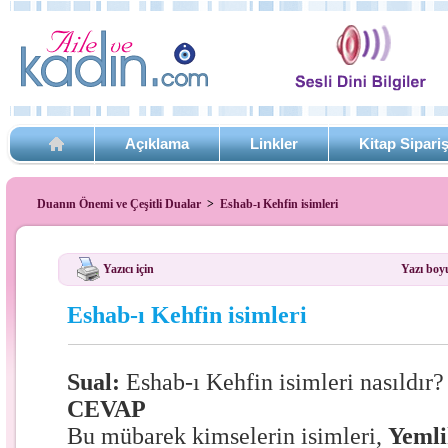
Açıklama
Linkler
Kitap Sipari
Duanın Önemi ve Çeşitli Dualar
>
Eshab-ı Kehfin isimleri
Yazıcı için
Yazı boy
Eshab-ı Kehfin isimleri
Sual:
Eshab-ı Kehfin isimleri nasıldır?
CEVAP
Bu mübarek kimselerin isimleri,
Yeml