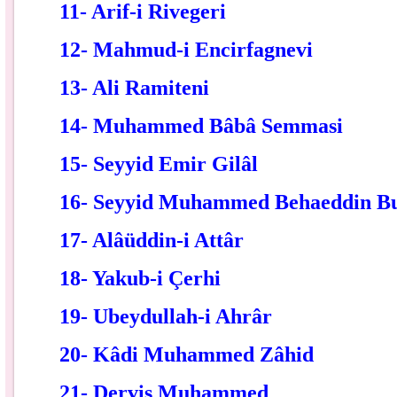
11- Arif-i Rivegeri
12- Mahmud-i Encirfagnevi
13- Ali Ramiteni
14- Muhammed Bâbâ Semmasi
15- Seyyid Emir Gilâl
16- Seyyid Muhammed Behaeddin B
17- Alâüddin-i Attâr
18- Yakub-i Çerhi
19- Ubeydullah-i Ahrâr
20- Kâdi Muhammed Zâhid
21- Derviş Muhammed