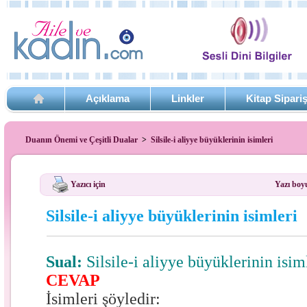
Açıklama
Linkler
Kitap Sipari
Duanın Önemi ve Çeşitli Dualar
>
Silsile-i aliyye büyüklerinin isimleri
Yazıcı için
Yazı boy
Silsile-i aliyye büyüklerinin isimleri
Sual:
Silsile-i aliyye büyüklerinin isiml
CEVAP
İsimleri şöyledir: