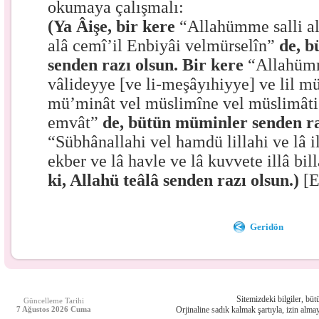
okumaya çalışmalı:
(Ya Âişe, bir kere
“Allahümme salli 
alâ cemî’il Enbiyâi velmürselîn”
de, b
senden razı olsun. Bir kere
“Allahümm
vâlideyye [ve li-meşâyıhiyye] ve lil m
mü’minât vel müslimîne vel müslimâti
emvât”
de, bütün müminler senden raz
“Sübhânallahi vel hamdü lillahi ve lâ i
ekber ve lâ havle ve lâ kuvvete illâ bil
ki, Allahü teâlâ senden razı olsun.)
[E
Geridön
Sitemizdeki bilgiler, bütü
Güncelleme Tarihi
7 Ağustos 2026 Cuma
Orjinaline sadık kalmak şartıyla, izin almay