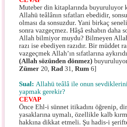
Muteber din kitaplarında buyuruluyor k
Allahü teâlânın sıfatları ebedidir, sons
olması da sonsuzdur. Yani birkaç seneli
sonra vazgeçmez. Hâşâ eshabın daha s
Allah bilmiyor muydu? Bilmeyen Alla
razı ise ebediyen razıdır. Bir müddet r
vazgeçmek Allah’ın sıfatlarına aykırıd
(Allah sözünden dönmez)
buyuruluyor
Zümer
20,
Rad
31,
Rum
6]
Sual:
Allahü teâlâ ile onun sevdiklerin
yapmak gerekir?
CEVAP
Önce Ehl-i sünnet itikadını öğrenip, d
yasaklarına uymalı, özellikle kalb kı
hakkına dikkat etmeli. Şu hadis-i şerift