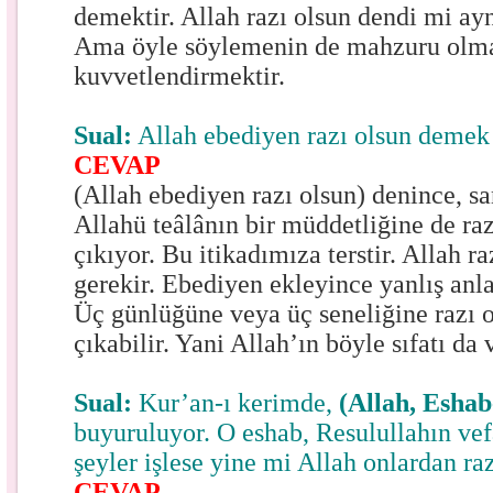
demektir. Allah razı olsun dendi mi ayn
Ama öyle söylemenin de mahzuru olm
kuvvetlendirmektir.
Sual:
Allah ebediyen razı olsun demek
CEVAP
(Allah ebediyen razı olsun) denince, s
Allahü teâlânın bir müddetliğine de ra
çıkıyor. Bu itikadımıza terstir. Allah 
gerekir. Ebediyen ekleyince yanlış an
Üç günlüğüne veya üç seneliğine razı 
çıkabilir. Yani Allah’ın böyle sıfatı da v
Sual:
Kur’an-ı kerimde,
(Allah, Eshab
buyuruluyor. O eshab, Resulullahın vef
şeyler işlese yine mi Allah onlardan raz
CEVAP