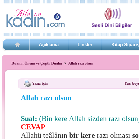
Açıklama
Linkler
Kitap Sipari
Duanın Önemi ve Çeşitli Dualar
>
Allah razı olsun
Yazıcı için
Yazı boy
Allah razı olsun
Sual:
(Bin kere Allah sizden razı ols
CEVAP
Allahü teâlânın
bir kere
razı olması
so