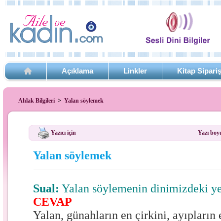
Açıklama
Linkler
Kitap Sipari
Ahlak Bilgileri
>
Yalan söylemek
Yazıcı için
Yazı boy
Yalan söylemek
Sual:
Yalan söylemenin dinimizdeki ye
CEVAP
Yalan, günahların en çirkini, ayıpların 