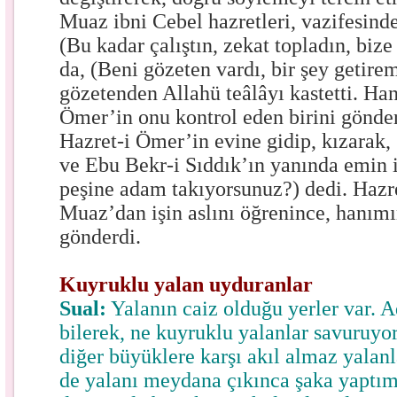
Muaz ibni Cebel
hazretleri, vazifesin
(Bu kadar çalıştın, zekat topladın, bize
da, (Beni gözeten vardı, bir şey getire
gözetenden Allahü teâlâyı kastetti. Han
Ömer’in onu kontrol eden birini gönder
Hazret-i Ömer’in evine gidip, kızarak,
ve Ebu Bekr-i Sıddık’ın yanında emin i
peşine adam takıyorsunuz?) dedi. Hazr
Muaz’dan işin aslını öğrenince, hanımı
gönderdi.
Kuyruklu yalan uyduranlar
Sual:
Yalanın caiz olduğu yerler var. 
bilerek, ne kuyruklu yalanlar savuruyo
diğer büyüklere karşı akıl almaz yalan
de yalanı meydana çıkınca şaka yaptım