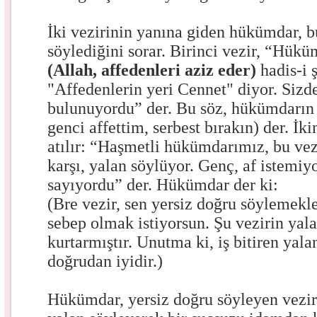
İki vezirinin yanına giden hükümdar, b
söylediğini sorar. Birinci vezir, “Hük
(Allah, affedenleri aziz eder)
hadis-i ş
"Affedenlerin yeri Cennet" diyor. Sizd
bulunuyordu” der. Bu söz, hükümdarın 
genci affettim, serbest bırakın) der. İk
atılır: “Haşmetli hükümdarımız, bu vezi
karşı, yalan söylüyor. Genç, af istemiy
sayıyordu” der. Hükümdar der ki:
(Bre vezir, sen yersiz doğru söylemekle
sebep olmak istiyorsun. Şu vezirin yalan
kurtarmıştır. Unutma ki, iş bitiren yala
doğrudan iyidir.)
Hükümdar, yersiz doğru söyleyen veziri