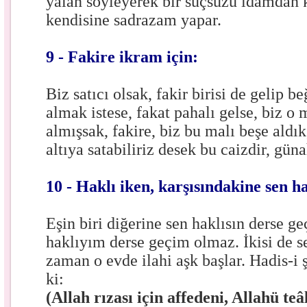
yalan söyleyerek bir suçsuzu idamdan k
kendisine sadrazam yapar.
9 - Fakire ikram için:
Biz satıcı olsak, fakir birisi de gelip b
almak istese, fakat pahalı gelse, biz o 
almışsak, fakire, biz bu malı beşe aldık, 
altıya satabiliriz desek bu caizdir, gün
10 - Haklı iken, karşısındakine sen h
Eşin biri diğerine sen haklısın derse ge
haklıyım derse geçim olmaz. İkisi de se
zaman o evde ilahi aşk başlar. Hadis-i 
ki:
(Allah rızası için affedeni, Allahü teâ