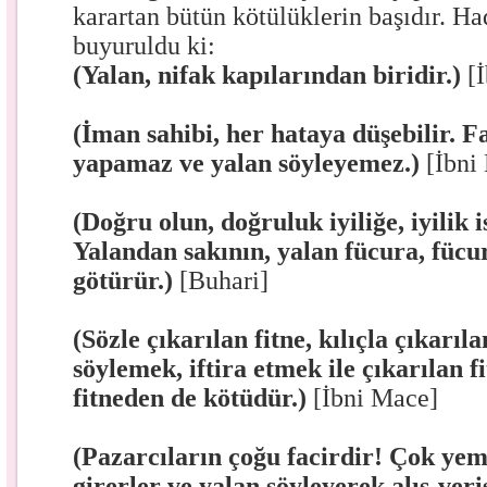
karartan bütün kötülüklerin başıdır. Had
buyuruldu ki:
(Yalan, nifak kapılarından biridir.)
[İ
(İman sahibi, her hataya düşebilir. F
yapamaz ve yalan söyleyemez.)
[İbni 
(Doğru olun, doğruluk iyiliğe, iyilik 
Yalandan sakının, yalan fücura, füc
götürür.)
[Buhari]
(Sözle çıkarılan fitne, kılıçla çıkarıla
söylemek, iftira etmek ile çıkarılan fi
fitneden de kötüdür.)
[İbni Mace]
(Pazarcıların çoğu facirdir! Çok ye
girerler ve yalan söyleyerek alış-veri