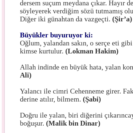
dersem suçum meydana çıkar. Hayır de
söyleyerek verdiğim sözü tutmamış ol
Diğer iki günahtan da vazgeçti.
(Şir’a)
Büyükler buyuruyor ki:
Oğlum, yalandan sakın, o serçe eti gibi
kimse kurtulur.
(Lokman Hakim)
Allah indinde en büyük hata, yalan ko
Ali)
Yalancı ile cimri Cehenneme girer. Fak
derine atılır, bilmem.
(Şabi)
Doğru ile yalan, biri diğerini çıkarınc
boğuşur.
(Malik bin Dinar)