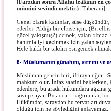
(Farzdan sonra Allahü teâlânın en çok
mümini sevindirmektir.)
[Taberani]
Genel olarak kadınlar, süse düşkündür,
ederler. Aldığı bir elbise için, (Bu elbi
güzel yakışmış?) demek, yalan olmaz.
hanımla iyi geçinmek için yalan söyle
Hele haklı bir takdiri esirgemek ahmakl
8- Müslümanın günahını, sırrını ve a
Müslüman gencin biri, iftiraya uğrar.
mahkum olur. İnfaz saatini beklerken, k
edenlere, bu arada hükümdara ağzına ge
sövüp sayar. Bu acı acı bağırmalar, bi
Hükümdar, saraydan bu feryatları duyar
olduğu için ne söylediğini anlayamaz.