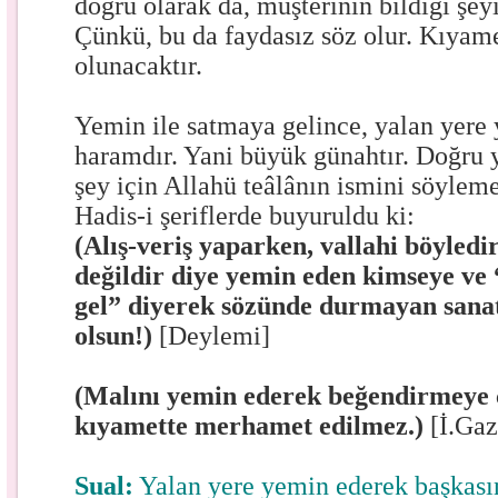
doğru olarak da, müşterinin bildiği şe
Çünkü, bu da faydasız söz olur. Kıyame
olunacaktır.
Yemin ile satmaya gelince, yalan yer
haramdır. Yani büyük günahtır. Doğru y
şey için Allahü teâlânın ismini söyleme
Hadis-i şeriflerde buyuruldu ki:
(Alış-veriş yaparken, vallahi böyledir,
değildir diye yemin eden kimseye ve 
gel” diyerek sözünde durmayan sana
olsun!)
[Deylemi]
(Malını yemin ederek beğendirmeye 
kıyamette merhamet edilmez.)
[İ.Gaz
Sual:
Yalan yere yemin ederek başkası