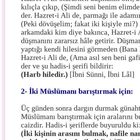
kılıçla çıkıp, (Şimdi seni benim elimde
der. Hazret-i Ali de, parmağı ile adamı
(Peki dövüşelim; fakat iki kişiyle mi?
arkamdaki kim diye bakınca, Hazret-i Al
düşmanını zararsız hâle getirir. Düşma
yaptığı kendi hilesini görmeden (Bana h
Hazret-i Ali de, (Ama asıl sen beni gaf
der ve şu hadis-i şerifi bildirir:
(Harb hiledir.)
[İbni Sünni, İbni Lâl]
2- İki Müslümanı barıştırmak için:
Üç günden sonra dargın durmak günahtı
Müslümanı barıştırmak için aralarını 
caizdir. Hadis-i şeriflerde buyuruldu ki
(İki kişinin arasını bulmak, nafile n