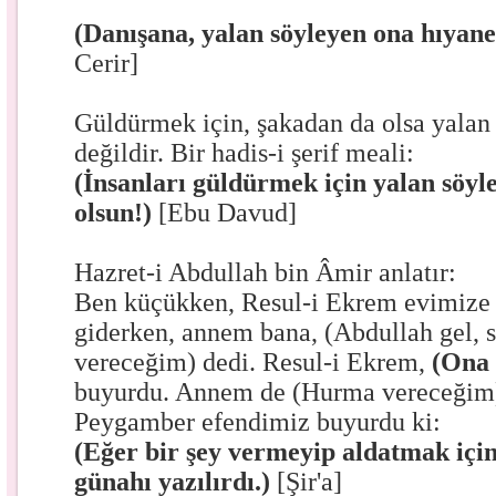
(Danışana, yalan söyleyen ona hıyanet
Cerir]
Güldürmek için, şakadan da olsa yalan
değildir. Bir hadis-i şerif meali:
(İnsanları güldürmek için yalan söyl
olsun!)
[Ebu Davud]
Hazret-i Abdullah bin Âmir
anlatır:
Ben küçükken, Resul-i Ekrem evimize
giderken, annem bana, (Abdullah gel, s
vereceğim) dedi. Resul-i Ekrem,
(Ona 
buyurdu. Annem de (Hurma vereceğim)
Peygamber efendimiz buyurdu ki:
(Eğer bir şey vermeyip aldatmak için
günahı yazılırdı.)
[Şir'a]