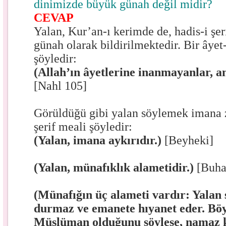
dinimizde büyük günah değil midir?
CEVAP
Yalan, Kur’an-ı kerimde de, hadis-i şe
günah olarak bildirilmektedir. Bir âyet
şöyledir:
(Allah’ın âyetlerine inanmayanlar, a
[Nahl 105]
Görüldüğü gibi yalan söylemek imana zı
şerif meali şöyledir:
(Yalan, imana aykırıdır.)
[Beyheki]
(Yalan, münafıklık alametidir.)
[Buha
(Münafığın üç alameti vardır: Yalan 
durmaz ve emanete hıyanet eder. Böy
Müslüman olduğunu söylese, namaz kı