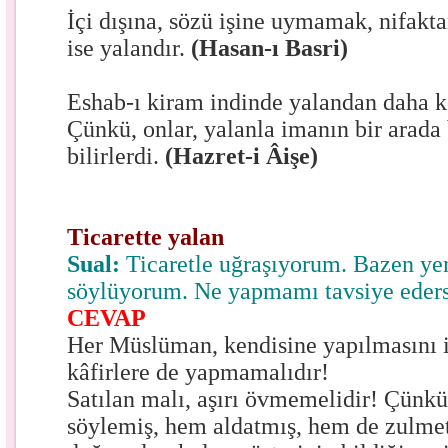
İçi dışına, sözü işine uymamak, nifakta
ise yalandır.
(Hasan-ı Basri)
Eshab-ı kiram indinde yalandan daha kö
Çünkü, onlar, yalanla imanın bir arad
bilirlerdi.
(Hazret-i Âişe)
Ticarette yalan
Sual:
Ticaretle uğraşıyorum. Bazen ye
söylüyorum. Ne yapmamı tavsiye eders
CEVAP
Her Müslüman, kendisine yapılmasını i
kâfirlere de yapmamalıdır!
Satılan malı, aşırı övmemelidir! Çünk
söylemiş, hem aldatmış, hem de zulmet