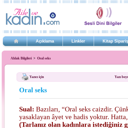
Açıklama
Linkler
Kitap Sipari
Ahlak Bilgileri
>
Oral seks
Yazıcı için
Yazı boy
Oral seks
Sual:
Bazıları, “Oral seks caizdir. Çünk
yasaklayan âyet ve hadis yoktur. Hatta
(Tarlanız olan kadınlara istediğiniz g