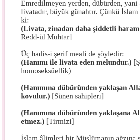
Emredilmeyen yerden, dübürden, yani
livatadır, büyük günahtır. Çünkü İslam
ki:
(Livata, zinadan daha şiddetli haram
Redd-ül Muhtar]
Üç hadis-i şerif meali de şöyledir:
(Hanımı ile livata eden melundur.)
[Ş
homoseksüellik)
(Hanımına dübüründen yaklaşan All
kovulur.)
[Sünen sahipleri]
(Hanımına dübüründen yaklaşana Al
etmez.)
[Tirmizi]
İslam âlimleri bir Müslümanın ağzına 