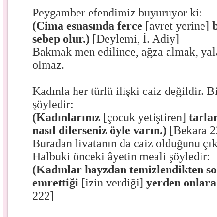
Peygamber efendimiz buyuruyor ki:
(Cima esnasında ferce
[avret yerine]
b
sebep olur.)
[Deylemi, İ. Adiy]
Bakmak men edilince, ağza almak, yal
olmaz.
Kadınla her türlü ilişki caiz değildir. B
şöyledir:
(Kadınlarınız
[çocuk yetiştiren]
tarlan
nasıl dilerseniz öyle varın.)
[Bekara 2
Buradan livatanın da caiz olduğunu çık
Halbuki önceki âyetin meali şöyledir:
(Kadınlar hayzdan temizlendikten son
emrettiği
[izin verdiği]
yerden onlara
222]