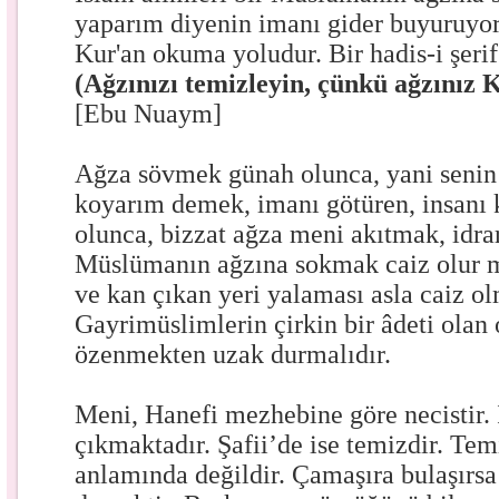
yaparım diyenin imanı gider buyuruyor
Kur'an okuma yoludur. Bir hadis-i şerif
(Ağzınızı temizleyin, çünkü ağzınız 
[Ebu Nuaym]
Ağza sövmek günah olunca, yani senin 
koyarım demek, imanı götüren, insanı 
olunca, bizzat ağza meni akıtmak, idra
Müslümanın ağzına sokmak caiz olur m
ve kan çıkan yeri yalaması asla caiz o
Gayrimüslimlerin çirkin bir âdeti olan 
özenmekten uzak durmalıdır.
Meni, Hanefi mezhebine göre necistir. 
çıkmaktadır. Şafii’de ise temizdir. Temi
anlamında değildir. Çamaşıra bulaşır