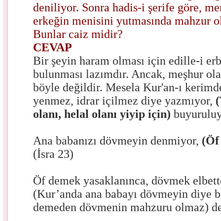
deniliyor. Sonra hadis-i şerife göre, m
erkeğin menisini yutmasında mahzur o
Bunlar caiz midir?
CEVAP
Bir şeyin haram olması için edille-i erb
bulunması lazımdır. Ancak, meşhur ola
böyle değildir. Mesela Kur'an-ı kerimd
yenmez, idrar içilmez diye yazmıyor,
(
olanı, helal olanı yiyip için)
buyuruluy
Ana babanızı dövmeyin denmiyor,
(Öf
(İsra 23)
Öf demek yasaklanınca, dövmek elbett
(Kur’anda ana babayı dövmeyin diye bi
demeden dövmenin mahzuru olmaz) deme