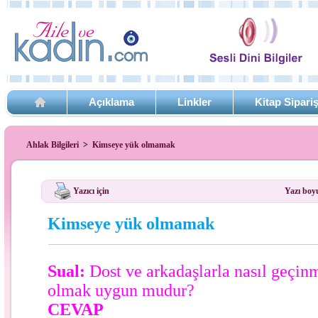
Açıklama
Linkler
Kitap Sipari
Ahlak Bilgileri
>
Kimseye yük olmamak
Yazıcı için
Yazı boy
Kimseye yük olmamak
Sual:
Dost ve arkadaşlarla nasıl geçin
olmak uygun mudur?
CEVAP