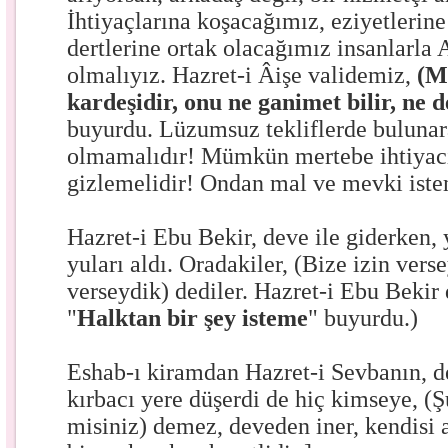
İhtiyaçlarına koşacağımız, eziyetlerin
dertlerine ortak olacağımız insanlarla 
olmalıyız. Hazret-i Âişe validemiz,
(M
kardeşidir, onu ne ganimet bilir, ne 
buyurdu. Lüzumsuz tekliflerde buluna
olmamalıdır! Mümkün mertebe ihtiyacı
gizlemelidir! Ondan mal ve mevki ist
Hazret-i Ebu Bekir, deve ile giderken, 
yuları aldı. Oradakiler, (Bize izin vers
verseydik) dediler. Hazret-i Ebu Bekir 
"
Halktan bir şey isteme
" buyurdu.)
Eshab-ı kiramdan Hazret-i Sevbanın, d
kırbacı yere düşerdi de hiç kimseye, (
misiniz) demez, deveden iner, kendisi a