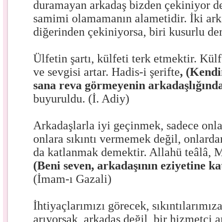
duramayan arkadaş bizden çekiniyor de
samimi olamamanın alametidir. İki ark
diğerinden çekiniyorsa, biri kusurlu de
Ülfetin şartı, külfeti terk etmektir. Kül
ve sevgisi artar. Hadis-i şerifte
, (Kend
sana reva görmeyenin arkadaşlığında
buyuruldu. (İ. Adiy)
Arkadaşlarla iyi geçinmek, sadece on
onlara sıkıntı vermemek değil, onlardan
da katlanmak demektir. Allahü teâlâ, 
(Beni seven, arkadaşının eziyetine ka
(İmam-ı Gazali)
İhtiyaçlarımızı görecek, sıkıntılarımız
arıyorsak, arkadaş değil, bir hizmetçi 