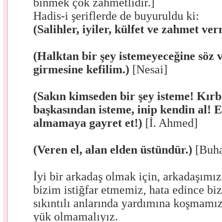
binmek çok zahmetlidir.]
Hadis-i şeriflerde de buyuruldu ki:
(Salihler, iyiler, külfet ve zahmet ve
(Halktan bir şey istemeyeceğine söz 
girmesine kefilim.)
[Nesai]
(Sakın kimseden bir şey isteme! Kırba
başkasından isteme, inip kendin al! 
almamaya gayret et!)
[İ. Ahmed]
(Veren el, alan elden üstündür.)
[Buha
İyi bir arkadaş olmak için, arkadaşımız
bizim istiğfar etmemiz, hata edince b
sıkıntılı anlarında yardımına koşmamız
yük olmamalıyız.