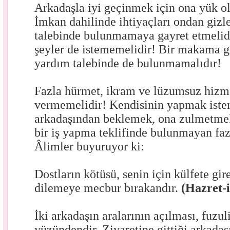
Arkadaşla iyi geçinmek için ona yük o
İmkan dahilinde ihtiyaçları ondan gizl
talebinde bulunmamaya gayret etmelidi
şeyler de istememelidir! Bir makama 
yardım talebinde de bulunmamalıdır!
Fazla hürmet, ikram ve lüzumsuz hizme
vermemelidir! Kendisinin yapmak istem
arkadaşından beklemek, ona zulmetme
bir iş yapma teklifinde bulunmayan fazi
Âlimler buyuruyor ki:
Dostların kötüsü, senin için külfete gir
dilemeye mecbur bırakandır.
(Hazret-i
İki arkadaşın aralarının açılması, fuzuli
yüzündendir. Ziyaretine gittiği arkadaş