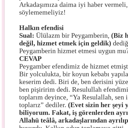
Arkadaşımıza daima iyi haber vermeli,
söylememeliyiz!
Halkın efendisi
Sual:
Ülülazm bir Peygamberin,
(Biz h
değil, hizmet etmek için geldik)
dediğ
Peygamberin hizmet etmesi uygun mu
CEVAP
Peygamber efendimiz de hizmet etmişti
Bir yolculukta, bir koyun kebabı yapıl
keserim dedi. Biri de, ben derisini yüz
ben pişiririm dedi. Resulullah efendim
toplarım deyince, “Ya Resulallah, sen i
toplarız” dediler.
(Evet sizin her şeyi 
biliyorum. Fakat, iş görenlerden ay
Allahü teâlâ, arkadaşlarından ayrılı