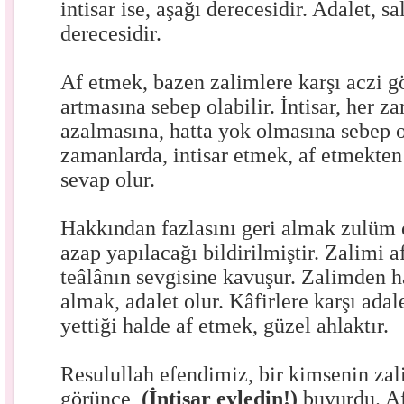
intisar ise, aşağı derecesidir. Adalet, s
derecesidir.
Af etmek, bazen zalimlere karşı aczi g
artmasına sebep olabilir. İntisar, her 
azalmasına, hatta yok olmasına sebep o
zamanlarda, intisar etmek, af etmekten
sevap olur.
Hakkından fazlasını geri almak zulüm 
azap yapılacağı bildirilmiştir. Zalimi a
teâlânın sevgisine kavuşur. Zalimden h
almak, adalet olur. Kâfirlere karşı adal
yettiği halde af etmek, güzel ahlaktır.
Resulullah efendimiz, bir kimsenin zal
görünce,
(İntisar eyledin!)
buyurdu. Af