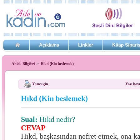
Açıklama
Linkler
Kitap Sipari
Ahlak Bilgileri
>
Hıkd (Kin beslemek)
Yazıcı için
Yazı boy
Hıkd (Kin beslemek)
Sual:
Hıkd nedir?
CEVAP
Hıkd, başkasından nefret etmek, ona ka