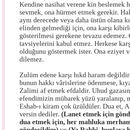
Kendine nasihat verene kin beslemek 
sevmek, ona hürmet etmek gerekir. Halb
aynı derecede veya daha üstün olana k
elinden gelmediği için, ona karşı kibir
gösterilmesi gerekene tevazu edemez. O
tavsiyelerini kabul etmez. Herkese kar
olduğunu göstermek ister. Ona eziyet v
dilemez.
Zulüm edene karşı hıkd haram değildir. 
bunun hakkı vârislerine ödenmese, kıya
Zalimi af etmek efdaldir. Uhud gazası
efendimizin mübarek yüzü yaralanıp, mü
Eshab-ı kiram çok üzüldüler. Dua et, Al
versin dediler.
(Lanet etmek için gön
dua etmek için, her mahluka merham
gönderildim)
ve
(Ya Rabbi, bunlara h