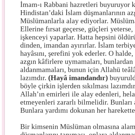
İmam-ı Rabbani hazretleri buyuruyor k
Hindistan’daki İslam düşmanlarının az
Müslümanlarla alay ediyorlar. Müslüma
Ellerine fırsat geçerse, güçleri yeters
işkenceyi yaparlar. Hatta hepsini öldürü
dinden, imandan ayırırlar. İslam terbiye
hayâsını, şerefini yok ederler. O hald
azgın kâfirlere uymamaları, bunlardan 
aldanmamaları, bunun için Allahü teâl
lazımdır.
(Hayâ imandandır)
buyuruld
böyle çirkin işlerden sıkılması lazımdı
Allah’ın emirleri ile alay edenleri, hel
etmeyenleri zararlı bilmelidir. Bunları 
Bunlara yardımı dokunan her harekette
Bir kimsenin Müslüman olmasına alam
düşmanlarını tanıması, onlara aldanmam