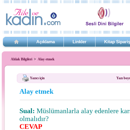
Açıklama
Linkler
Kitap Sipari
Ahlak Bilgileri
>
Alay etmek
Yazıcı için
Yazı boy
Alay etmek
Sual:
Müslümanlarla alay edenlere karş
olmalıdır?
CEVAP