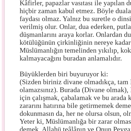
Kâfirler, papazlar vasıtası ile yapılan 
hiçbir zaman kabul etmez. Böyle dual
faydası olmaz. Yalnız bu suretle o dins
verilmiş olur. Onlar, dua ederken, putla
düşmanlarını araya korlar. Onlardan d
kötülüğünün çirkinliğinin nereye kadar
Müslümanlığın temelinden yıkılıp, kok
kalmayacağını buradan anlamalıdır.
Büyüklerden biri buyuruyor ki:
(Sizden biriniz divane olmadıkça, ta
olamazsınız). Burada (Divane olmak),
için çalışmak, çabalamak ve bu arada k
zararını hatırına bile getirmemek dem
dokunmasın da, her ne olursa olsun, o
Yeter ki, Müslümanlığa bir zarar olma
demek, Allahü teâlânın ve Onun Peyga