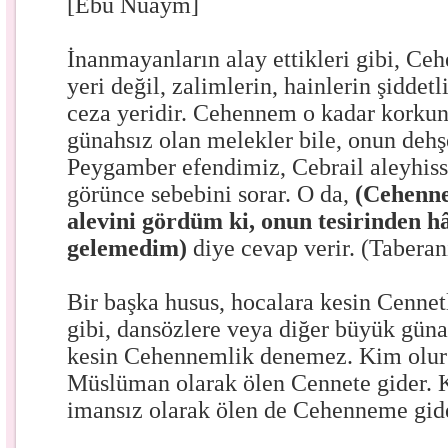
[Ebu Nuaym]
İnanmayanların alay ettikleri gibi, 
yeri değil, zalimlerin, hainlerin şiddetl
ceza yeridir. Cehennem o kadar korkunç
günahsız olan melekler bile, onun dehş
Peygamber efendimiz, Cebrail aleyhis
görünce sebebini sorar. O da,
(Cehenne
alevini gördüm ki, onun tesirinden 
gelemedim)
diye cevap verir. (Taberan
Bir başka husus, hocalara kesin Cenne
gibi, dansözlere veya diğer büyük güna
kesin Cehennemlik denemez. Kim olurs
Müslüman olarak ölen Cennete gider. K
imansız olarak ölen de Cehenneme gid