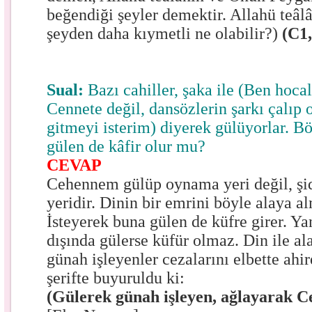
beğendiği şeyler demektir. Allahü teâl
şeyden daha kıymetli ne olabilir?)
(C1
Sual:
Bazı cahiller, şaka ile (Ben hoca
Cennete değil, dansözlerin şarkı çalı
gitmeyi isterim) diyerek gülüyorlar. B
gülen de kâfir olur mu?
CEVAP
Cehennem gülüp oynama yeri değil, şi
yeridir. Dinin bir emrini böyle alaya al
İsteyerek buna gülen de küfre girer. Yan
dışında gülerse küfür olmaz. Din ile al
günah işleyenler cezalarını elbette ahir
şerifte buyuruldu ki:
(Gülerek günah işleyen, ağlayarak C