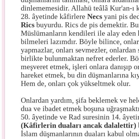
dinlememesidir. Allahü teâlâ Kur'an-ı 
28. âyetinde kâfirlere
Necs
yani pis ded
Rics
buyurdu. Rics de pis demektir. Bu
Müslümanların kendileri ile alay eden kâ
bilmeleri lazımdır. Böyle bilince, onla
yapmazlar, onları sevmezler, onlardan s
birlikte bulunmaktan nefret ederler. Bö
meşveret etmek, işleri onlara danışıp o
hareket etmek, bu din düşmanlarına kı
Hem de, onları çok yükseltmek olur.
Onlardan yardım, şifa beklemek ve hele 
dua ve ibadet etmek boşuna uğraşmakt
50. âyetinde ve Rad suresinin 14. âyet
(Kâfirlerin duaları ancak dalalettir)
İslam düşmanlarının duaları kabul olm