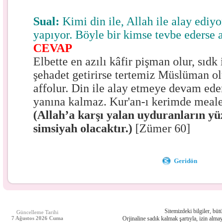
Sual:
Kimi din ile, Allah ile alay ediyor
yapıyor. Böyle bir kimse tevbe ederse 
CEVAP
Elbette en azılı kâfir pişman olur, sıdk 
şehadet getirirse tertemiz Müslüman ol
affolur. Din ile alay etmeye devam eden
yanına kalmaz. Kur'an-ı kerimde meale
(Allah’a karşı yalan uyduranların yü
simsiyah olacaktır.)
[Zümer 60]
Geridön
Sitemizdeki bilgiler, bütü
Güncelleme Tarihi
7 Ağustos 2026 Cuma
Orjinaline sadık kalmak şartıyla, izin almay