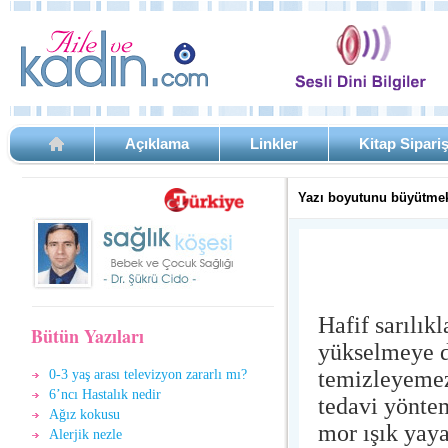
Açıklama
Linkler
Kitap Sipari
Yazı boyutunu büyütmek
Hafif sarılıkl
Bütün Yazıları
yükselmeye d
temizleyemez 
0-3 yaş arası televizyon zararlı mı?
6’ncı Hastalık nedir
tedavi yöntem
Ağız kokusu
mor ışık yaya
Alerjik nezle