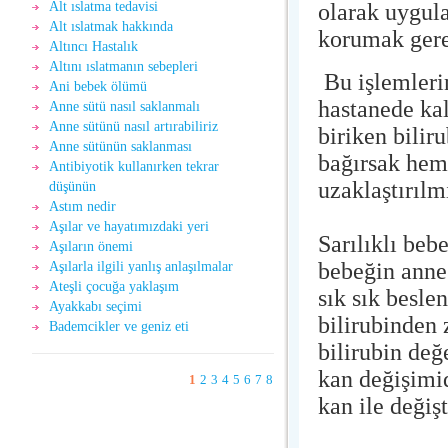
olarak uygul
Alt ıslatma tedavisi
Alt ıslatmak hakkında
korumak gere
Altıncı Hastalık
Altını ıslatmanın sebepleri
Bu işlemleri
Ani bebek ölümü
hastanede ka
Anne sütü nasıl saklanmalı
Anne sütünü nasıl artırabiliriz
biriken bilir
Anne sütünün saklanması
bağırsak hem 
Antibiyotik kullanırken tekrar
uzaklaştırılmı
düşünün
Astım nedir
Aşılar ve hayatımızdaki yeri
Sarılıklı beb
Aşıların önemi
bebeğin anne 
Aşılarla ilgili yanlış anlaşılmalar
Ateşli çocuğa yaklaşım
sık sık besl
Ayakkabı seçimi
bilirubinden 
Bademcikler ve geniz eti
bilirubin değ
kan değişimi
1
2
3
4
5
6
7
8
kan ile değişt