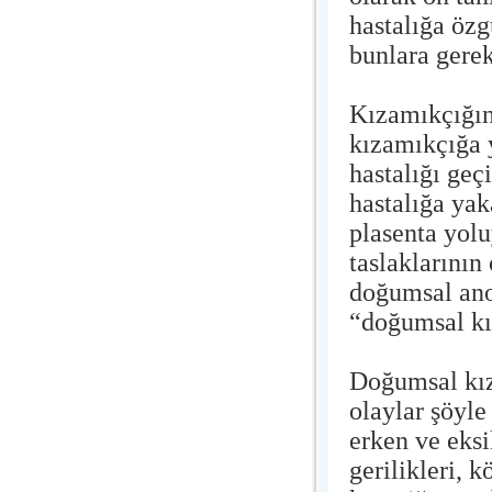
hastalığa özg
bunlara gere
Kızamıkçığın
kızamıkçığa 
hastalığı geç
hastalığa yak
plasenta yol
taslaklarının
doğumsal ano
“doğumsal kı
Doğumsal kı
olaylar şöyle
erken ve eks
gerilikleri, k