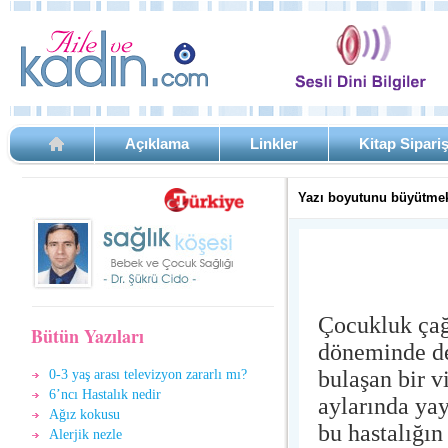
Açıklama
Linkler
Kitap Sipari
Yazı boyutunu büyütmek
Çocukluk çağl
Bütün Yazıları
döneminde de
bulaşan bir v
0-3 yaş arası televizyon zararlı mı?
6’ncı Hastalık nedir
aylarında yay
Ağız kokusu
bu hastalığın 
Alerjik nezle