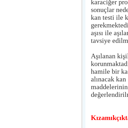
karaciğer pr
sonuçlar ned
kan testi ile
gerekmektedi
aşısı ile aşı
tavsiye edilm
Aşılanan kişi
korunmaktadır
hamile bir k
alınacak kan 
maddelerinin
değerlendiril
Kızamıkçıkt