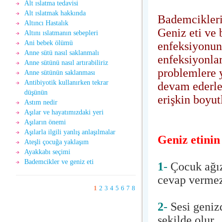
Alt ıslatma tedavisi
Alt ıslatmak hakkında
Bademciklerin
Altıncı Hastalık
Geniz eti ve
Altını ıslatmanın sebepleri
Ani bebek ölümü
enfeksiyonuna
Anne sütü nasıl saklanmalı
enfeksiyonlar
Anne sütünü nasıl artırabiliriz
problemlere 
Anne sütünün saklanması
Antibiyotik kullanırken tekrar
devam ederler
düşünün
erişkin boyutl
Astım nedir
Aşılar ve hayatımızdaki yeri
Aşıların önemi
Aşılarla ilgili yanlış anlaşılmalar
Geniz etinin
Ateşli çocuğa yaklaşım
Ayakkabı seçimi
Bademcikler ve geniz eti
1
-
Çocuk ağızd
cevap vermez
1
2
3
4
5
6
7
8
2
-
Sesi geniz
şekilde olur.