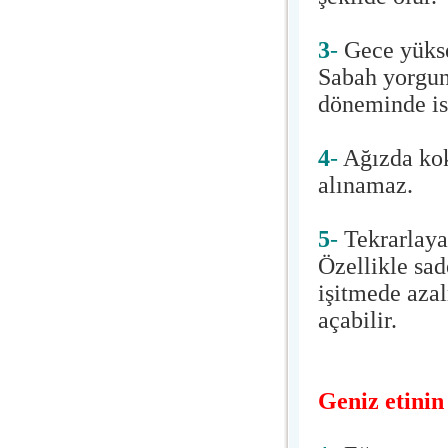
3
-
Gece yükse
Sabah yorgun 
döneminde is
4
-
Ağızda koku
alınamaz.
5
-
Tekrarlayan
Özellikle sad
işitmede azal
açabilir.
Geniz etinin