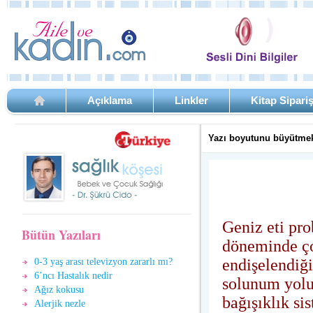
Açıklama
Linkler
Kitap Sipari
Yazı boyutunu büyütmek
Geniz eti pr
Bütün Yazıları
döneminde ço
endişelendiği
0-3 yaş arası televizyon zararlı mı?
6’ncı Hastalık nedir
solunum yolu
Ağız kokusu
bağışıklık si
Alerjik nezle