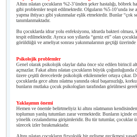
Altını ıslatan çocukların %2-3’ünden şeker hastalığı, böbrek has
gibi problemler tespit edilmektedir. Olguların %5-10’unda ise alt
yapma ihtiyacı gibi yakınmalar eşlik etmektedir. Bunlar “çok s
tanımlanmaktadır.
Bu çocuklarda idrar yolu enfeksiyonu, idrarda bakteri olması, k
tespit edilmektedir. Ayrıca son yıllarda “geniz eti” olan çocukl
görüldüğü ve ameliyat sonrası yakınmalarının geçtiği üzerinde
Psikolojik problemler
Genel olarak psikolojik olaylar daha önce söz edilen birincil al
açmazlar. Fakat altını ıslatan çocukların büyük çoğunluğunda 
üzere çeşitli derecelerde psikolojik etkilenmeler ortaya çıkar. 
çocuklarda gece altını ıslatma yanında okul başarısızlığı, korku
bunların mutlaka çocuk psikologları tarafından görülmesi gerekl
Yaklaşımın önemi
Hemen ve önemle belirtmeliyiz ki altını ıslatmanın kendisinden
toplumun yanlış tutumları zarar vermektedir. Bunların içinde en 
yönelik cezalandırma girişimleridir. Bu tür tutumlar, çocuklar 
sürecek izler bırakmaktadır.
Altını ıslatan çocukların fizyolojik bir gelişme gecikmesi yaşadı