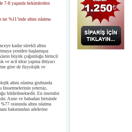
 de 7-8 yaşında hekimlerden
ise %11’inde altını ıslatma
nceye kadar sürekli altını
ıslatmaya yeniden başlamışsa
cukların büyük çoğunluğu birincil
ık ve acil idrar yapma ihtiyacı
rine göre de fizyolojik ve
lojik altını ıslatma grubunda
hissetmelerinin yetersiz,
ğu bildirilmektedir. En önemlisi
ıdır. Anne ve babadan birisinde
 %77 oranında altını ıslatma
anı bakımından ailelerine