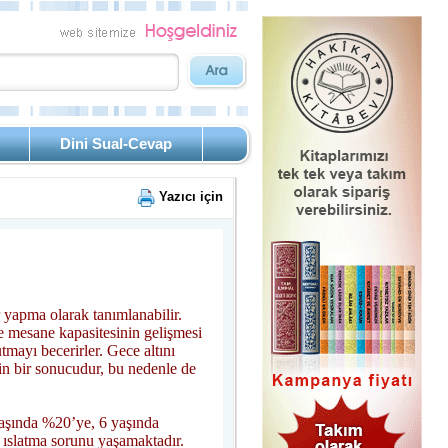
Dini Sual-Cevap
Yazıcı için
 yapma olarak tanımlanabilir.
e mesane kapasitesinin gelişmesi
mayı becerirler. Gece altını
n bir sonucudur, bu nedenle de
 yaşında %20’ye, 6 yaşında
 ıslatma sorunu yaşamaktadır.