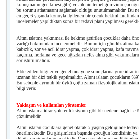
konuşmanın gecikmesi gibi) ve ailenin temel görevinin çocuğu
bu sorunu atlatmasını sağlamak olduğu unutulmamalıdır. Bu nede
en geç 6 yaşında konuyla ilgilenen bir çocuk hekimi tarafından
incelemeler yapıldıktan sonra bir tedavi planı yapılması gerekl
Altını ıslatma yakınması ile hekime getirilen çocuklar daha önc
varlığı bakımından incelenmelidir. Bunun için gündüz altına ka
kabızlık, zor ve acil idrar yapma, çok idrar yapma, kafa travmas
kaçırma, horlama ve gece ağızdan nefes alma gibi yakınmaları
soruşturulmalıdır.
Elde edilen bilgiler ve genel muayene sonuçlarına göre idrar i
uzanan bir dizi tetkik yapılmalıdır. Altını ıslatan çocukların %9
Bu sebeple ayrıntılı bir öykü çoğu zaman fizyolojik altını ısl
bilgi verir.
Yaklaşım ve kullanılan yöntemler
Altını ıslatma idrar yolu enfeksiyonu gibi bir nedene bağlı ise ö
çözülmelidir.
Altını ıslatan çocuklara genel olarak 5 yaşına geldiğinde tedavi
önerilmektedir. Bu girişimlerin başında çocuğun kendisinin ya
dönük programlar gelmektedir. Önce çocukların kendiliğinde