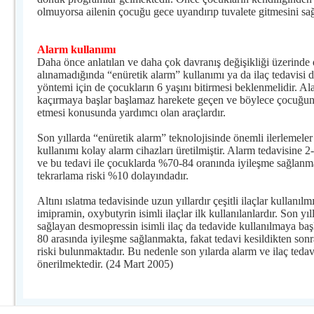
olmuyorsa ailenin çocuğu gece uyandırıp tuvalete gitmesini sa
Alarm kullanımı
Daha önce anlatılan ve daha çok davranış değişikliği üzerinde 
alınamadığında “enüretik alarm” kullanımı ya da ilaç tedavisi d
yöntemi için de çocukların 6 yaşını bitirmesi beklenmelidir. Al
kaçırmaya başlar başlamaz harekete geçen ve böylece çocuğun
etmesi konusunda yardımcı olan araçlardır.
Son yıllarda “enüretik alarm” teknolojisinde önemli ilerleme
kullanımı kolay alarm cihazları üretilmiştir. Alarm tedavisine
ve bu tedavi ile çocuklarda %70-84 oranında iyileşme sağlanm
tekrarlama riski %10 dolayındadır.
Altını ıslatma tedavisinde uzun yıllardır çeşitli ilaçlar kullanılm
imipramin, oxybutyrin isimli ilaçlar ilk kullanılanlardır. Son yıl
sağlayan desmopressin isimli ilaç da tedavide kullanılmaya başla
80 arasında iyileşme sağlanmakta, fakat tedavi kesildikten so
riski bulunmaktadır. Bu nedenle son yılarda alarm ve ilaç tedavi
önerilmektedir. (24 Mart 2005)