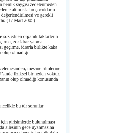
n benlik saygısı zedelenmeden
nle altını ıslatan çocukların
 değerlendirilmesi ve gerekli
idir. (17 Mart 2005)
e söz edilen organik faktörlerin
çırma, zor idrar yapma,
ı geçirme, idrarla birlikte kaka
n olup olmadığı
ncelemesinden, mesane filmlerine
7’sinde fiziksel bir neden yoktur.
atmanın olup olmadığı konusunda
ncelikle bu tür sorunlar
 için girişimlerde bulunulması
 da ailesinin gece uyanmasına
n uyanması denenir, bu mümkün