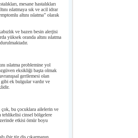
talıkları, mesane hastalıkları
ını ıslatmaya sık ve acil idrar
emptomlu altını ıslatma” olarak
abızlık ve bazen besin alerjisi
arda yüksek oranda altını ıslatma
 durulmaktadır.
tını ıslatma problemine yol
özgüven eksikliği başta olmak
Davranışsal gerilemesi olan
 gibi ek bulgular vardır ve
idir.
 çok, bu çocuklara ailelerin ve
tehlikelisi cinsel bölgelere
üzerinde etkisi ömür boyu
ğı (bir tür diş çıkarmanın,