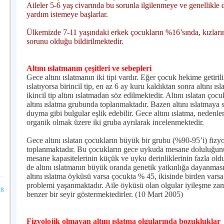
Aileler 5-6 yaş civarında bu sorunla ilgilenmeye ve genellikle
yardım istemeye başlarlar.
Ülkemizde 7-11 yaşındaki erkek çocukların %16’sında, kızların 
sorunu olduğu bildirilmektedir.
Altını ıslatmanın çeşitleri ve sebepleri
Gece altını ıslatmanın iki tipi vardır. Eğer çocuk hekime getirili
ıslatıyorsa birincil tip, en az 6 ay kuru kaldıktan sonra altını 
ikincil tip altını ıslatmadan söz edilmektedir. Altını ıslatan ço
altını ıslatma grubunda toplanmaktadır. Bazen altını ıslatmaya s
duyma gibi bulgular eşlik edebilir. Gece altını ıslatma, nedenle
organik olmak üzere iki gruba ayrılarak incelenmektedir.
Gece altını ıslatan çocukların büyük bir grubu (%90-95’i) fizyo
toplanmaktadır. Bu çocukların gece uykuda mesane doluluğunu 
mesane kapasitelerinin küçük ve uyku derinliklerinin fazla oldu
de altını ıslatmanın büyük oranda genetik yatkınlığa dayanmas
altını ıslatma öyküsü varsa çocukta % 45, ikisinde birden varsa
problemi yaşanmaktadır. Aile öyküsü olan olgular iyileşme zam
8
benzer bir seyir göstermektedirler. (10 Mart 2005)
Fizyolojik olmayan altını ıslatma olgularında bozukluklar