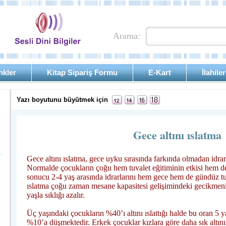
Arama:
nkler
Kitap Sipariş Formu
E-Kart
İlahiler
Yazı boyutunu büyütmek için
Gece altını ıslatma
Gece altını ıslatma, gece uyku sırasında farkında olmadan idrar
Normalde çocukların çoğu hem tuvalet eğitiminin etkisi hem d
sonucu 2-4 yaş arasında idrarlarını hem gece hem de gündüz tut
ıslatma çoğu zaman mesane kapasitesi gelişimindeki gecikmeni
yaşla sıklığı azalır.
Üç yaşındaki çocukların %40’ı altını ıslattığı halde bu oran 5
%10’a düşmektedir. Erkek çocuklar kızlara göre daha sık altını