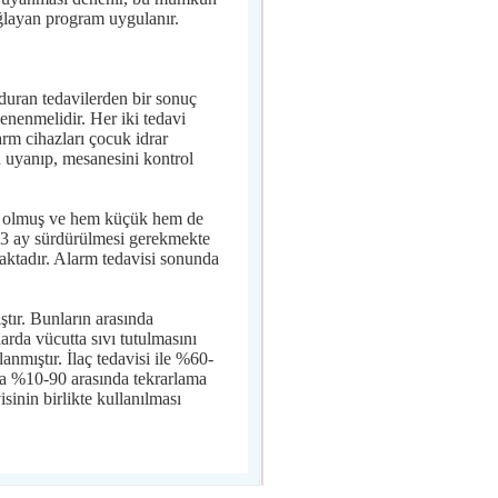
ğlayan program uygulanır.
duran tedavilerden bir sonuç
enenmelidir. Her iki tedavi
arm cihazları çocuk idrar
 uyanıp, mesanesini kontrol
ler olmuş ve hem küçük hem de
 2-3 ay sürdürülmesi gerekmekte
aktadır. Alarm tedavisi sonunda
ıştır. Bunların arasında
larda vücutta sıvı tutulmasını
nmıştır. İlaç tedavisi ile %60-
nra %10-90 arasında tekrarlama
sinin birlikte kullanılması