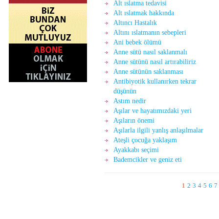
Alt ıslatma tedavisi
Alt ıslatmak hakkında
Altıncı Hastalık
Altını ıslatmanın sebepleri
Ani bebek ölümü
Anne sütü nasıl saklanmalı
Anne sütünü nasıl artırabiliriz
Anne sütünün saklanması
Antibiyotik kullanırken tekrar
düşünün
Astım nedir
Aşılar ve hayatımızdaki yeri
Aşıların önemi
Aşılarla ilgili yanlış anlaşılmalar
Ateşli çocuğa yaklaşım
Ayakkabı seçimi
Bademcikler ve geniz eti
1
2
3
4
5
6
7