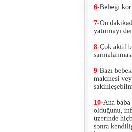
6
-Bebeği kor
7
-On dakikad
yatırmayı de
8
-
Çok aktif b
sarmalanması 
9
-
Bazı bebekl
makinesi veya
sakinleşebilm
10
-Ana baba 
olduğunu, in
üzerinde hiç
sonra kendil