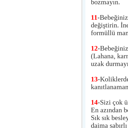
bozmayın.
11
-Bebeğiniz
değiştirin. İ
formüllü mam
12
-Bebeğiniz
(Lahana, karn
uzak durmayı
13
-Koliklerde
kanıtlanamam
14
-Sizi çok ü
En azından be
Sık sık besle
daima sabırlı