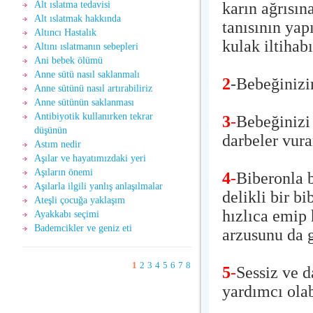
karın ağrısın
Alt ıslatma tedavisi
Alt ıslatmak hakkında
tanısının yap
Altıncı Hastalık
kulak iltihabı
Altını ıslatmanın sebepleri
Ani bebek ölümü
Anne sütü nasıl saklanmalı
2
-Bebeğinizin
Anne sütünü nasıl artırabiliriz
Anne sütünün saklanması
Antibiyotik kullanırken tekrar
3
-
Bebeğinizi 
düşünün
darbeler vura
Astım nedir
Aşılar ve hayatımızdaki yeri
Aşıların önemi
4
-
Biberonla 
Aşılarla ilgili yanlış anlaşılmalar
delikli bir b
Ateşli çocuğa yaklaşım
hızlıca emip
Ayakkabı seçimi
Bademcikler ve geniz eti
arzusunu da g
1
2
3
4
5
6
7
8
5
-
Sessiz ve d
yardımcı olab