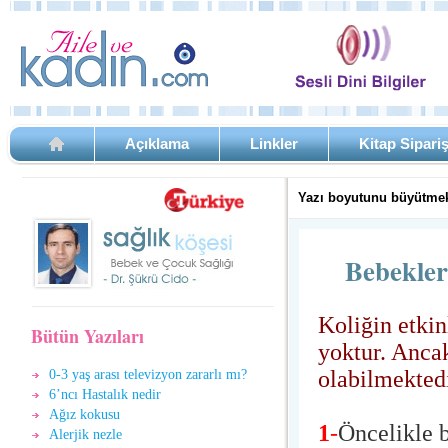
Açıklama
Linkler
Kitap Sipari
Yazı boyutunu büyütmek
Bebekler
Koliğin etkin
Bütün Yazıları
yoktur. Ancak
olabilmekted
0-3 yaş arası televizyon zararlı mı?
6’ncı Hastalık nedir
Ağız kokusu
1
-
Öncelikle 
Alerjik nezle